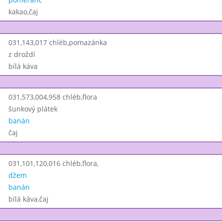
kakao,čaj
031,143,017 chléb,pomazánka
z droždí
bílá káva
031,573,004,958 chléb,flora
šunkový plátek
banán
čaj
031,101,120,016 chléb,flora,
džem
banán
bílá káva,čaj