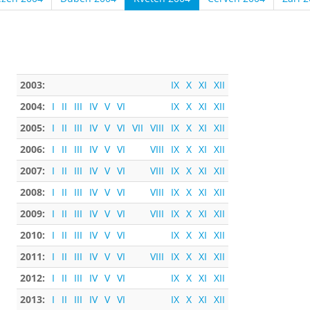
2003:
IX
X
XI
XII
2004:
I
II
III
IV
V
VI
IX
X
XI
XII
2005:
I
II
III
IV
V
VI
VII
VIII
IX
X
XI
XII
2006:
I
II
III
IV
V
VI
VIII
IX
X
XI
XII
2007:
I
II
III
IV
V
VI
VIII
IX
X
XI
XII
2008:
I
II
III
IV
V
VI
VIII
IX
X
XI
XII
2009:
I
II
III
IV
V
VI
VIII
IX
X
XI
XII
2010:
I
II
III
IV
V
VI
IX
X
XI
XII
2011:
I
II
III
IV
V
VI
VIII
IX
X
XI
XII
2012:
I
II
III
IV
V
VI
IX
X
XI
XII
2013:
I
II
III
IV
V
VI
IX
X
XI
XII