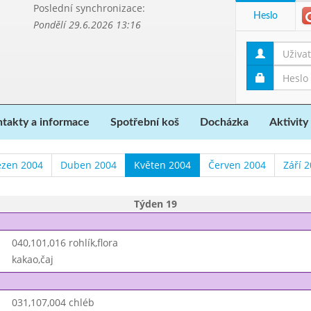
Poslední synchronizace:
Heslo
Pondělí 29.6.2026 13:16
takty a informace
Spotřební koš
Docházka
Aktivity
ezen 2004
Duben 2004
Květen 2004
Červen 2004
Září 
Týden 19
040,101,016 rohlík,flora
kakao,čaj
031,107,004 chléb