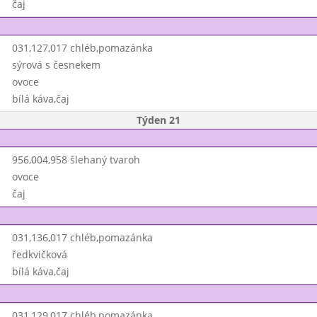
čaj
031,127,017 chléb,pomazánka
sýrová s česnekem
ovoce
bílá káva,čaj
Týden 21
956,004,958 šlehaný tvaroh
ovoce
čaj
031,136,017 chléb,pomazánka
ředkvičková
bílá káva,čaj
031,129,017 chléb,pomazánka