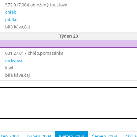
572,017,964 obložený toustový
chléb
jablko
bílá káva,čaj
Týden 23
031,27,017 chléb,pomazánka
mrkvová
kiwi
bílá káva,čaj
ezen 2004
Duben 2004
Květen 2004
Červen 2004
Září 