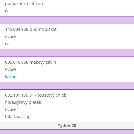
pomazánka játrová
čaj
145,004,958 pudink,piškot
ovoce
čaj
005,016,968 makový závin
ovoce
kakao
032,101,159,017 toustový chléb
flora,sýrový plátek
ovoce
bílá káva,čaj
Týden 20