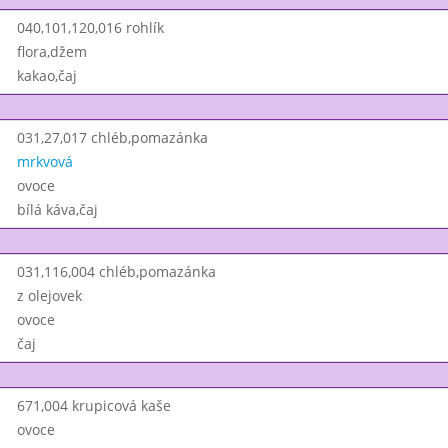
040,101,120,016 rohlík
flora,džem
kakao,čaj
031,27,017 chléb,pomazánka
mrkvová
ovoce
bílá káva,čaj
031,116,004 chléb,pomazánka
z olejovek
ovoce
čaj
671,004 krupicová kaše
ovoce