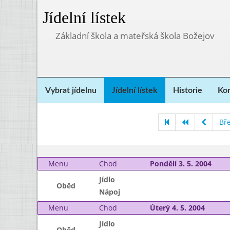
Jídelní lístek
Základní škola a mateřská škola Božejov
Vybrat jídelnu
Jídelní lístek
Historie
Kon
Bř
Menu
Chod
Pondělí 3. 5. 2004
Jídlo
Oběd
Nápoj
Menu
Chod
Úterý 4. 5. 2004
Jídlo
Oběd