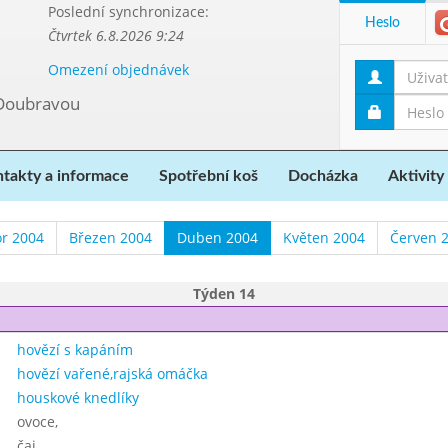
Poslední synchronizace:
Heslo
Čtvrtek 6.8.2026 9:24
Omezení objednávek
 Doubravou
takty a informace
Spotřební koš
Docházka
Aktivity
r 2004
Březen 2004
Duben 2004
Květen 2004
Červen 
Týden 14
hovězí s kapáním
hovězí vařené,rajská omáčka
houskové knedlíky
ovoce,
čaj