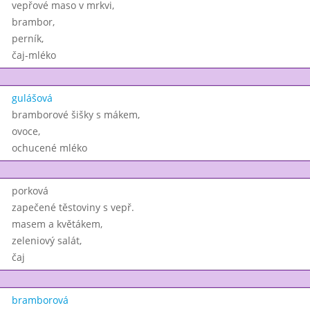
vepřové maso v mrkvi,
brambor,
perník,
čaj-mléko
gulášová
bramborové šišky s mákem,
ovoce,
ochucené mléko
porková
zapečené těstoviny s vepř.
masem a květákem,
zeleniový salát,
čaj
bramborová