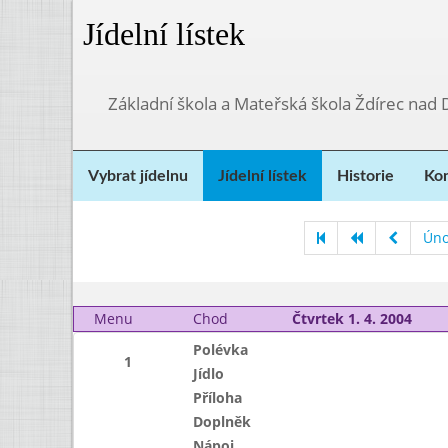
Jídelní lístek
Základní škola a Mateřská škola Ždírec nad
Vybrat jídelnu
Jídelní lístek
Historie
Kon
Úno
Menu
Chod
Čtvrtek 1. 4. 2004
Polévka
1
Jídlo
Příloha
Doplněk
Nápoj