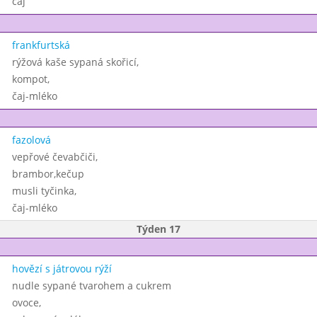
čaj
frankfurtská
rýžová kaše sypaná skořicí,
kompot,
čaj-mléko
fazolová
vepřové čevabčiči,
brambor,kečup
musli tyčinka,
čaj-mléko
Týden 17
hovězí s játrovou rýží
nudle sypané tvarohem a cukrem
ovoce,