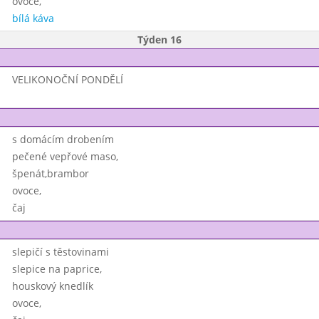
ovoce,
bílá káva
Týden 16
VELIKONOČNÍ PONDĚLÍ
s domácím drobením
pečené vepřové maso,
špenát,brambor
ovoce,
čaj
slepičí s těstovinami
slepice na paprice,
houskový knedlík
ovoce,