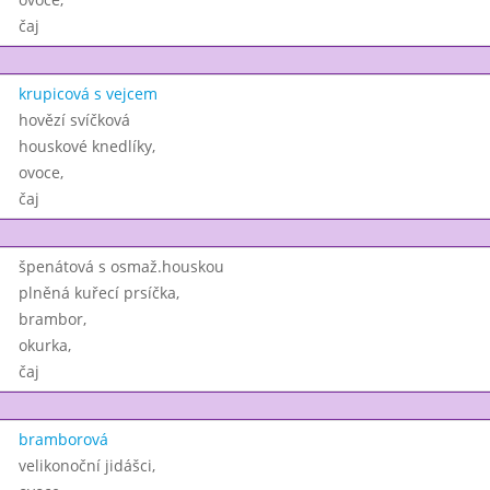
čaj
krupicová s vejcem
hovězí svíčková
houskové knedlíky,
ovoce,
čaj
špenátová s osmaž.houskou
plněná kuřecí prsíčka,
brambor,
okurka,
čaj
bramborová
velikonoční jidášci,