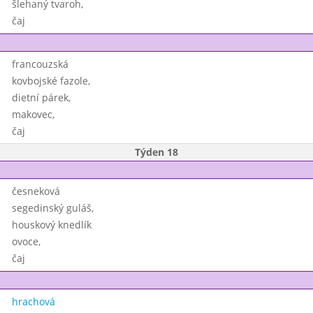
šlehaný tvaroh,
čaj
francouzská
kovbojské fazole,
dietní párek,
makovec,
čaj
Týden 18
česneková
segedinský guláš,
houskový knedlík
ovoce,
čaj
hrachová