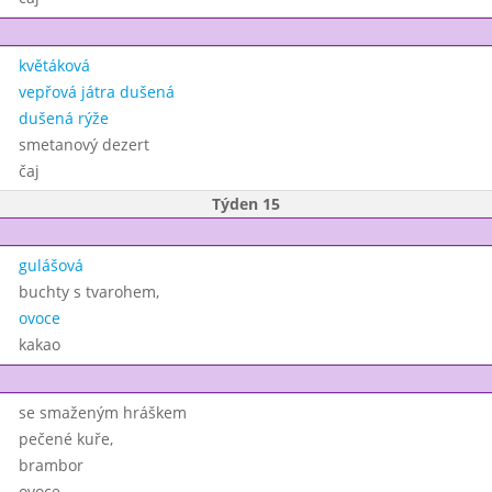
květáková
vepřová játra dušená
dušená rýže
smetanový dezert
čaj
Týden 15
gulášová
buchty s tvarohem,
ovoce
kakao
se smaženým hráškem
pečené kuře,
brambor
ovoce,