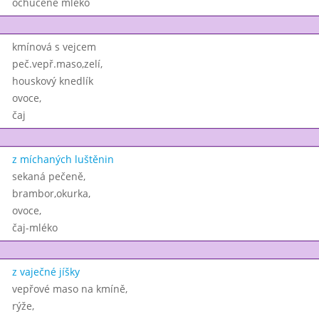
ochucené mléko
kmínová s vejcem
peč.vepř.maso,zelí,
houskový knedlík
ovoce,
čaj
z míchaných luštěnin
sekaná pečeně,
brambor,okurka,
ovoce,
čaj-mléko
z vaječné jíšky
vepřové maso na kmíně,
rýže,