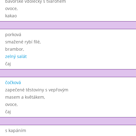
bavorské vdolečky s tvarohem
ovoce,
kakao
porková
smažené rybí filé,
brambor,
zelný salát
čaj
čočková
zapečené těstoviny s vepřovým
masem a květákem,
ovoce,
čaj
s kapáním