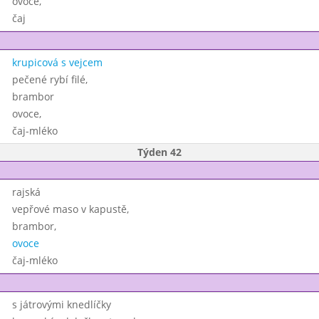
ovoce,
čaj
krupicová s vejcem
pečené rybí filé,
brambor
ovoce,
čaj-mléko
Týden 42
rajská
vepřové maso v kapustě,
brambor,
ovoce
čaj-mléko
s játrovými knedlíčky