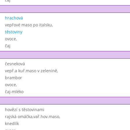
hrachová
vepřové maso po italsku,
těstoviny
ovoce,
čaj
česneková
vepř.a kuř.maso v zelenině,
brambor
ovoce,
čaj-mléko
hovězí s těstovinami
rajská omáčka,vař.hov.maso,
knedlík