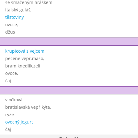
se smaženým hráškem
italský guláš,
těstoviny
ovoce,
džus
krupicová s vejcem
pečené vepř.maso,
bram.knedlík,zelí
ovoce,
čaj
vločková
bratislavská vepř.kýta,
rýže
ovocný jogurt
čaj