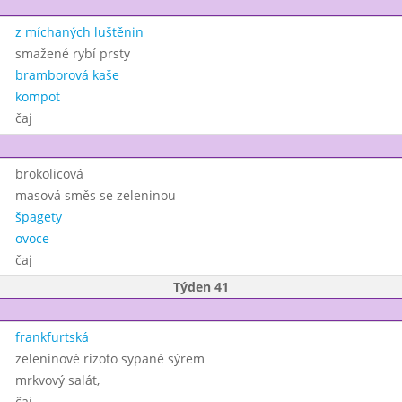
z míchaných luštěnin
smažené rybí prsty
bramborová kaše
kompot
čaj
brokolicová
masová směs se zeleninou
špagety
ovoce
čaj
Týden 41
frankfurtská
zeleninové rizoto sypané sýrem
mrkvový salát,
čaj