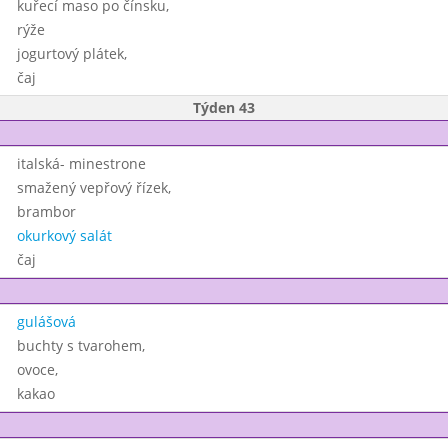
kuřecí maso po čínsku,
rýže
jogurtový plátek,
čaj
Týden 43
italská- minestrone
smažený vepřový řízek,
brambor
okurkový salát
čaj
gulášová
buchty s tvarohem,
ovoce,
kakao