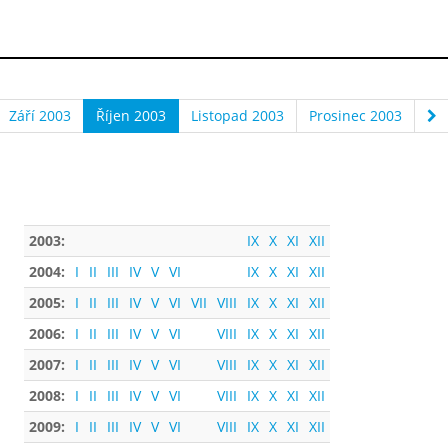
Září 2003
Říjen 2003
Listopad 2003
Prosinec 2003
2003:
IX
X
XI
XII
2004:
I
II
III
IV
V
VI
IX
X
XI
XII
2005:
I
II
III
IV
V
VI
VII
VIII
IX
X
XI
XII
2006:
I
II
III
IV
V
VI
VIII
IX
X
XI
XII
2007:
I
II
III
IV
V
VI
VIII
IX
X
XI
XII
2008:
I
II
III
IV
V
VI
VIII
IX
X
XI
XII
2009:
I
II
III
IV
V
VI
VIII
IX
X
XI
XII