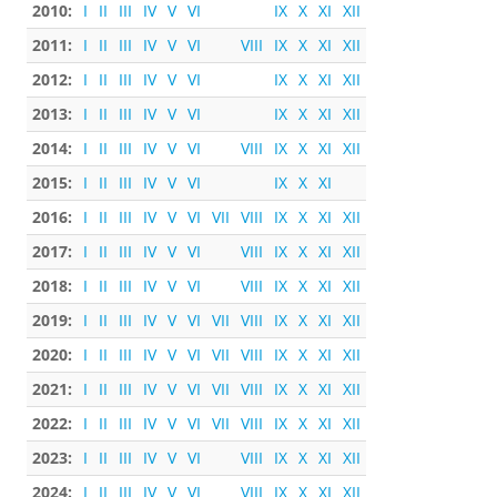
2010:
I
II
III
IV
V
VI
IX
X
XI
XII
2011:
I
II
III
IV
V
VI
VIII
IX
X
XI
XII
2012:
I
II
III
IV
V
VI
IX
X
XI
XII
2013:
I
II
III
IV
V
VI
IX
X
XI
XII
2014:
I
II
III
IV
V
VI
VIII
IX
X
XI
XII
2015:
I
II
III
IV
V
VI
IX
X
XI
2016:
I
II
III
IV
V
VI
VII
VIII
IX
X
XI
XII
2017:
I
II
III
IV
V
VI
VIII
IX
X
XI
XII
2018:
I
II
III
IV
V
VI
VIII
IX
X
XI
XII
2019:
I
II
III
IV
V
VI
VII
VIII
IX
X
XI
XII
2020:
I
II
III
IV
V
VI
VII
VIII
IX
X
XI
XII
2021:
I
II
III
IV
V
VI
VII
VIII
IX
X
XI
XII
2022:
I
II
III
IV
V
VI
VII
VIII
IX
X
XI
XII
2023:
I
II
III
IV
V
VI
VIII
IX
X
XI
XII
2024:
I
II
III
IV
V
VI
VIII
IX
X
XI
XII