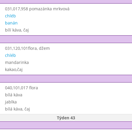
031,017,958 pomazánka mrkvová
chléb
banán
bílí káva, čaj
031,120,101flora, džem
chléb
mandarinka
kakao,čaj
040,101,017 flora
bílá káva
jablka
bílá káva, čaj
Týden 43