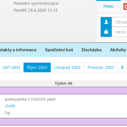
Poslední synchronizace:
Heslo
Pondělí 29.6.2026 13:16
takty a informace
Spotřební koš
Docházka
Aktivity
Září 2003
Říjen 2003
Listopad 2003
Prosinec 2003
Týden 40
pomazánka z trezčích jater
chléb
čaj