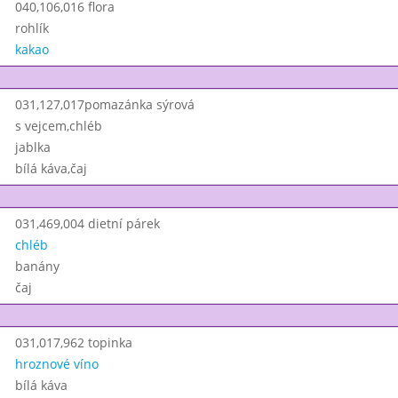
040,106,016 flora
rohlík
kakao
031,127,017pomazánka sýrová
s vejcem,chléb
jablka
bílá káva,čaj
031,469,004 dietní párek
chléb
banány
čaj
031,017,962 topinka
hroznové víno
bílá káva