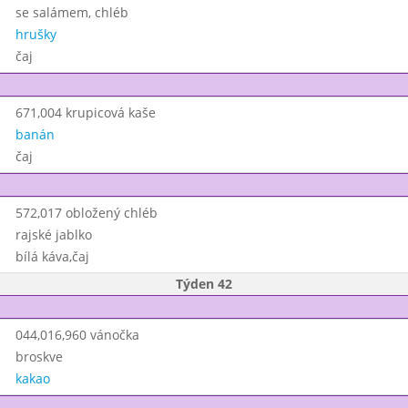
se salámem, chléb
hrušky
čaj
671,004 krupicová kaše
banán
čaj
572,017 obložený chléb
rajské jablko
bílá káva,čaj
Týden 42
044,016,960 vánočka
broskve
kakao