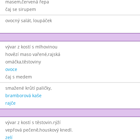
masem,červená řepa
čaj se sirupem
ovocný salát, loupáček
vývar z kostí s mlhovinou
hovězí maso vařené,rajská
omáčka,těstoviny
ovoce
čaj s medem
smažené krůtí paličky,
bramborová kaše
rajče
vývar z kostí s těstovin.rýží
vepřová pečeně,houskový knedl.
zelí