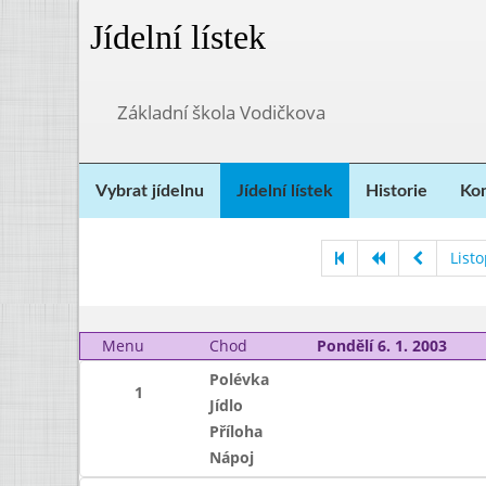
Jídelní lístek
Základní škola Vodičkova
Vybrat jídelnu
Jídelní lístek
Historie
Kon
List
Menu
Chod
Pondělí 6. 1. 2003
Polévka
1
Jídlo
Příloha
Nápoj