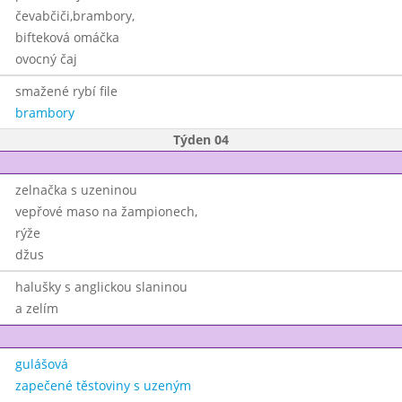
čevabčiči,brambory,
bifteková omáčka
ovocný čaj
smažené rybí file
brambory
Týden 04
zelnačka s uzeninou
vepřové maso na žampionech,
rýže
džus
halušky s anglickou slaninou
a zelím
gulášová
zapečené těstoviny s uzeným