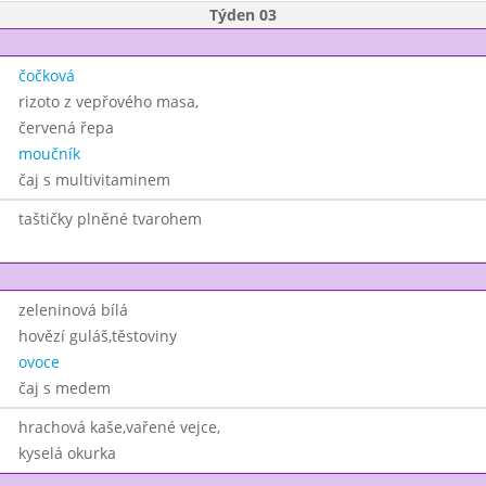
Týden 03
čočková
rizoto z vepřového masa,
červená řepa
moučník
čaj s multivitaminem
taštičky plněné tvarohem
zeleninová bílá
hovězí guláš,těstoviny
ovoce
čaj s medem
hrachová kaše,vařené vejce,
kyselá okurka