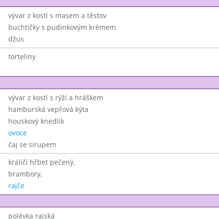
vývar z kostí s masem a těstov
buchtičky s pudinkovým krémem
džus
torteliny
vývar z kostí s rýží a hráškem
hamburská vepřová kýta
houskový knedlík
ovoce
čaj se sirupem
králičí hřbet pečený,
brambory,
rajče
polévka rajská