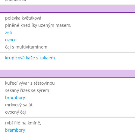
polévka květáková
plněné knedlíky uzeným masem,
zelí
ovoce
čaj s multivitaminem
krupicová kaše s kakaem
kuřecí vývar s těstovinou
sekaný řízek se sýrem
brambory
mrkvový salát
ovocný čaj
rybí filé na kmíně,
brambory