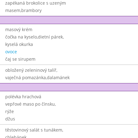
zapékaná brokolice s uzeným
masem,brambory
masový krém
čočka na kyselo,dietní párek,
kyselá okurka
ovoce
čaj se sirupem
obložený zeleninový talíř,
vaječná pomazánka,dalamánek
polévka hrachová
vepřové maso po čínsku,
rýže
džus
těstovinový salát s tunákem,
chlebánek