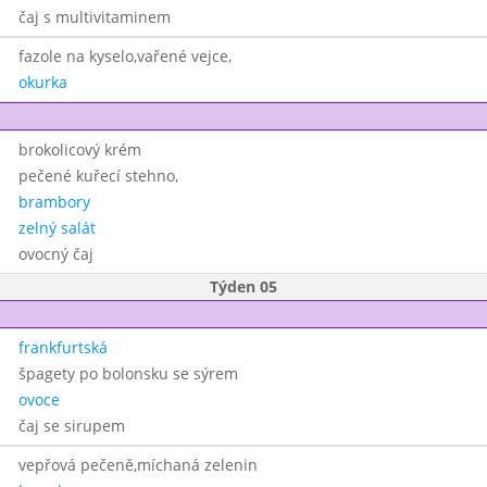
čaj s multivitaminem
fazole na kyselo,vařené vejce,
okurka
brokolicový krém
pečené kuřecí stehno,
brambory
zelný salát
ovocný čaj
Týden 05
frankfurtská
špagety po bolonsku se sýrem
ovoce
čaj se sirupem
vepřová pečeně,míchaná zelenin