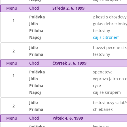
Menu
Chod
Středa 2. 6. 1999
Polévka
z kosti s drozdov
1
Jídlo
gulas debrecinsk
Příloha
testoviny
Nápoj
caj s citronem
Jídlo
hovezi pecene ci
2
Příloha
testoviny
Menu
Chod
Čtvrtek 3. 6. 1999
Polévka
spenatova
1
Jídlo
veprova jatra na 
Příloha
ryze
Nápoj
caj se sirupem
Jídlo
testovinovy salat/
2
Příloha
chlebanek
Menu
Chod
Pátek 4. 6. 1999
Polévka
kminova