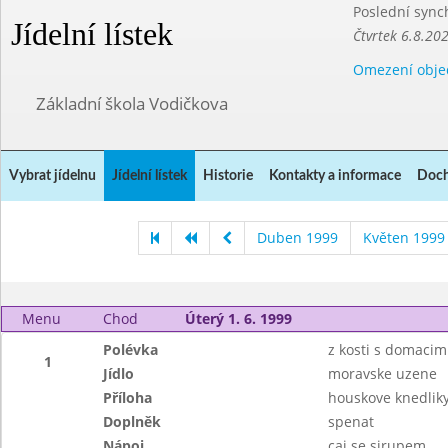
Poslední sync
Jídelní lístek
Čtvrtek 6.8.20
Omezení obje
Základní škola Vodičkova
Vybrat jídelnu
Jídelní lístek
Historie
Kontakty a informace
Doch
Duben 1999
Květen 1999
Menu
Chod
Úterý 1. 6. 1999
Polévka
z kosti s domaci
1
Jídlo
moravske uzene
Příloha
houskove knedlik
Doplněk
spenat
Nápoj
caj se sirupem