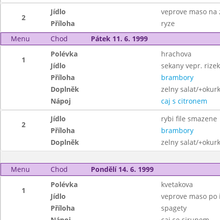
Jídlo
veprove maso na
2
Příloha
ryze
Menu
Chod
Pátek 11. 6. 1999
Polévka
hrachova
1
Jídlo
sekany vepr. rize
Příloha
brambory
Doplněk
zelny salat/+okurk
Nápoj
caj s citronem
Jídlo
rybi file smazene
2
Příloha
brambory
Doplněk
zelny salat/+okurk
Menu
Chod
Pondělí 14. 6. 1999
Polévka
kvetakova
1
Jídlo
veprove maso po i
Příloha
spagety
Nápoj
caj se sirupem