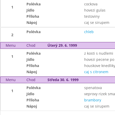
Polévka
cockova
1
Jídlo
hovezi gulas
Příloha
testoviny
Nápoj
caj se sirupem
Polévka
chleb
2
Menu
Chod
Úterý 29. 6. 1999
Polévka
z kosti s nudlemi
1
Jídlo
hovezi pecene po
Příloha
houskove knedlik
Nápoj
caj s citronem
Menu
Chod
Středa 30. 6. 1999
Polévka
spenatova
1
Jídlo
veprovy rizek sm
Příloha
brambory
Nápoj
caj se sirupem