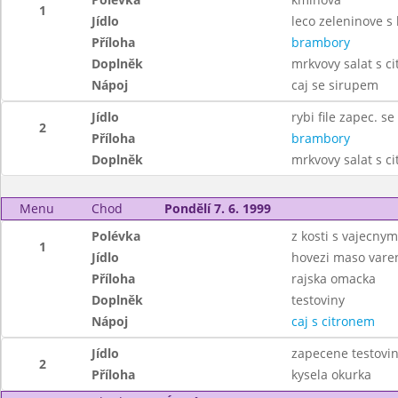
1
Jídlo
leco zeleninove s
Příloha
brambory
Doplněk
mrkvovy salat s c
Nápoj
caj se sirupem
Jídlo
rybi file zapec. s
2
Příloha
brambory
Doplněk
mrkvovy salat s c
Menu
Chod
Pondělí 7. 6. 1999
Polévka
z kosti s vajecny
1
Jídlo
hovezi maso vare
Příloha
rajska omacka
Doplněk
testoviny
Nápoj
caj s citronem
Jídlo
zapecene testovi
2
Příloha
kysela okurka