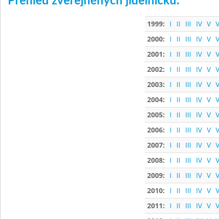
Přehled zveřejněných jídelníčků:
1999:
I
II
III
IV
V
V
2000:
I
II
III
IV
V
V
2001:
I
II
III
IV
V
V
2002:
I
II
III
IV
V
V
2003:
I
II
III
IV
V
V
2004:
I
II
III
IV
V
V
2005:
I
II
III
IV
V
V
2006:
I
II
III
IV
V
V
2007:
I
II
III
IV
V
V
2008:
I
II
III
IV
V
V
2009:
I
II
III
IV
V
V
2010:
I
II
III
IV
V
V
2011:
I
II
III
IV
V
V