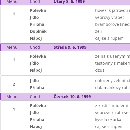
Menu
Chod
Úterý 8. 6. 1999
Polévka
hovezi s jatrovou 
1
Jídlo
veprovy vrabec
Příloha
bramborove knedl
Doplněk
zeli
Nápoj
caj se sirupem
Menu
Chod
Středa 9. 6. 1999
Polévka
zelna s uzenym 
1
Jídlo
testoviny s make
Nápoj
dzus
Jídlo
oblozeny zelenin.
2
Příloha
dalamankovy rohl
Menu
Chod
Čtvrtek 10. 6. 1999
Polévka
z kosti s nudlemi
1
Jídlo
veprove rizoto se
Příloha
kysela okurka
Nápoj
caj se sirupem