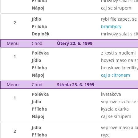
Příloha
mrkvovy salat s c
Nápoj
caj se sirupem
Jídlo
rybi file zapec. s
2
Příloha
brambory
Doplněk
mrkvovy salat s c
Menu
Chod
Úterý 22. 6. 1999
Polévka
z kosti s nudlemi
1
Jídlo
hovezi maso na 
Příloha
houskove knedlik
Nápoj
caj s citronem
Menu
Chod
Středa 23. 6. 1999
Polévka
kvetakova
1
Jídlo
veprove rizoto se
Příloha
kysela okurka
Nápoj
caj se sirupem
Jídlo
veprove maso a l
2
Příloha
ryze