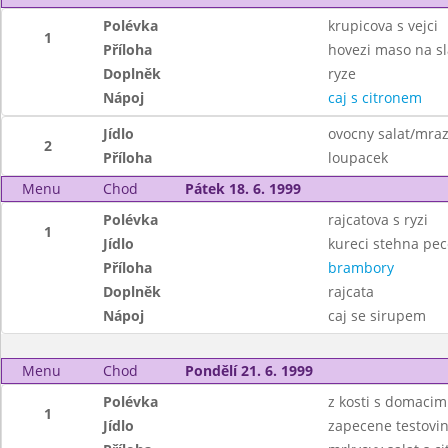
Polévka
krupicova s vejci
1
Příloha
hovezi maso na s
Doplněk
ryze
Nápoj
caj s citronem
Jídlo
ovocny salat/mra
2
Příloha
loupacek
Menu
Chod
Pátek 18. 6. 1999
Polévka
rajcatova s ryzi
1
Jídlo
kureci stehna pe
Příloha
brambory
Doplněk
rajcata
Nápoj
caj se sirupem
Menu
Chod
Pondělí 21. 6. 1999
Polévka
z kosti s domaci
1
Jídlo
zapecene testovi