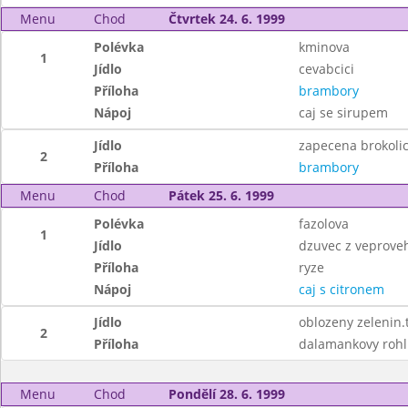
Menu
Chod
Čtvrtek 24. 6. 1999
Polévka
kminova
1
Jídlo
cevabcici
Příloha
brambory
Nápoj
caj se sirupem
Jídlo
zapecena brokoli
2
Příloha
brambory
Menu
Chod
Pátek 25. 6. 1999
Polévka
fazolova
1
Jídlo
dzuvec z veprove
Příloha
ryze
Nápoj
caj s citronem
Jídlo
oblozeny zelenin.
2
Příloha
dalamankovy rohl
Menu
Chod
Pondělí 28. 6. 1999