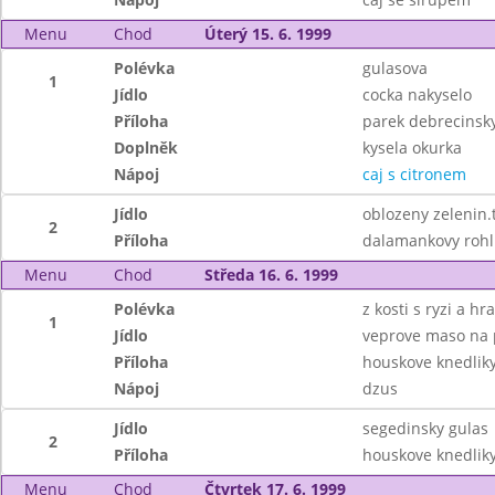
Menu
Chod
Úterý 15. 6. 1999
Polévka
gulasova
1
Jídlo
cocka nakyselo
Příloha
parek debrecinsk
Doplněk
kysela okurka
Nápoj
caj s citronem
Jídlo
oblozeny zelenin.
2
Příloha
dalamankovy rohl
Menu
Chod
Středa 16. 6. 1999
Polévka
z kosti s ryzi a h
1
Jídlo
veprove maso na 
Příloha
houskove knedlik
Nápoj
dzus
Jídlo
segedinsky gulas
2
Příloha
houskove knedlik
Menu
Chod
Čtvrtek 17. 6. 1999