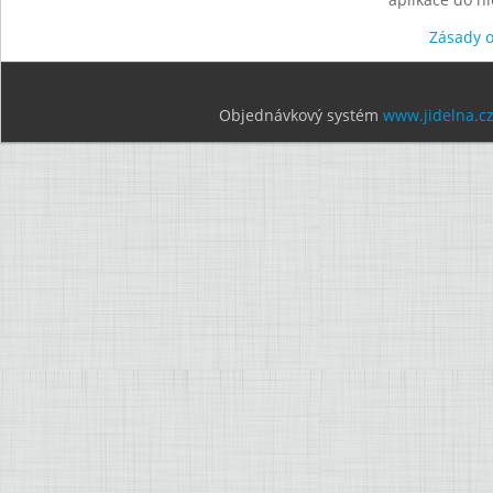
Zásady 
Objednávkový systém
www.jidelna.c