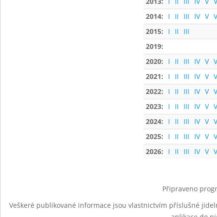
2013:
I
II
III
IV
V
V
2014:
I
II
III
IV
V
V
2015:
I
II
III
2019:
2020:
I
II
III
IV
V
V
2021:
I
II
III
IV
V
V
2022:
I
II
III
IV
V
V
2023:
I
II
III
IV
V
V
2024:
I
II
III
IV
V
V
2025:
I
II
III
IV
V
V
2026:
I
II
III
IV
V
V
Připraveno progr
Veškeré publikované informace jsou vlastnictvím příslušné jídel
aplikace do n