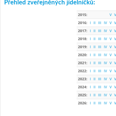
Přehled zveřejněných jídelníčků:
2015:
V
V
2016:
I
II
III
IV
V
V
2017:
I
II
III
IV
V
V
2018:
I
II
III
IV
V
V
2019:
I
II
III
IV
V
V
2020:
I
II
III
IV
V
V
2021:
I
II
III
IV
V
V
2022:
I
II
III
IV
V
V
2023:
I
II
III
IV
V
V
2024:
I
II
III
IV
V
V
2025:
I
II
III
IV
V
V
2026:
I
II
III
IV
V
V