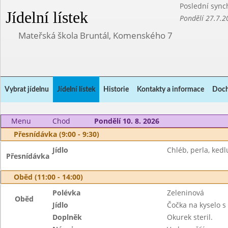
Poslední sync
Jídelní lístek
Pondělí 27.7.2
Mateřská škola Bruntál, Komenského 7
Vybrat jídelnu
Jídelní lístek
Historie
Kontakty a informace
Doch
Menu
Chod
Pondělí 10. 8. 2026
Přesnídávka (9:00 - 9:30)
Jídlo
Chléb, perla, ked
Přesnídávka
Oběd (11:00 - 14:00)
Polévka
Zeleninová
Oběd
Jídlo
Čočka na kyselo s
Doplněk
Okurek steril.