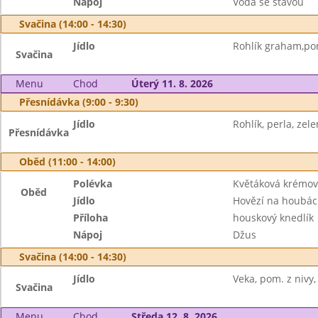
Nápoj
Voda se šťávou
Svačina (14:00 - 14:30)
Jídlo
Rohlík graham,pom
Svačina
Menu
Chod
Úterý 11. 8. 2026
Přesnídávka (9:00 - 9:30)
Jídlo
Rohlík, perla, zel
Přesnídávka
Oběd (11:00 - 14:00)
Polévka
Květáková krémo
Oběd
Jídlo
Hovězí na houbá
Příloha
houskový knedlík
Nápoj
Džus
Svačina (14:00 - 14:30)
Jídlo
Veka, pom. z nivy,
Svačina
Menu
Chod
Středa 12. 8. 2026