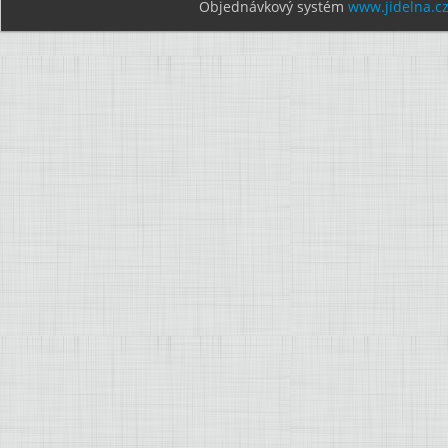
Objednávkový systém
www.jidelna.c