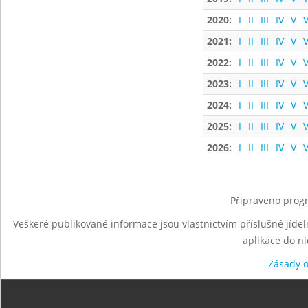
2020:
I
II
III
IV
V
V
2021:
I
II
III
IV
V
V
2022:
I
II
III
IV
V
V
2023:
I
II
III
IV
V
V
2024:
I
II
III
IV
V
V
2025:
I
II
III
IV
V
V
2026:
I
II
III
IV
V
V
Připraveno progr
Veškeré publikované informace jsou vlastnictvím příslušné jídel
aplikace do n
Zásady 