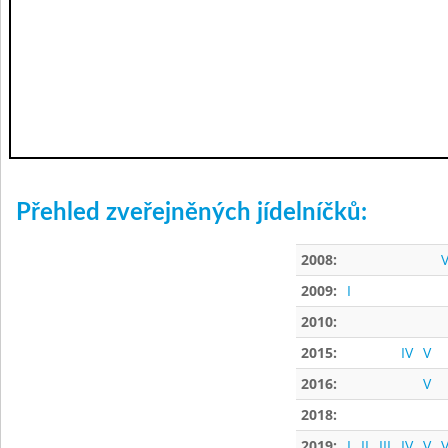
Přehled zveřejněných jídelníčků:
2008:
V
2009:
I
2010:
2015:
IV
V
2016:
V
2018:
2019:
I
II
III
IV
V
V