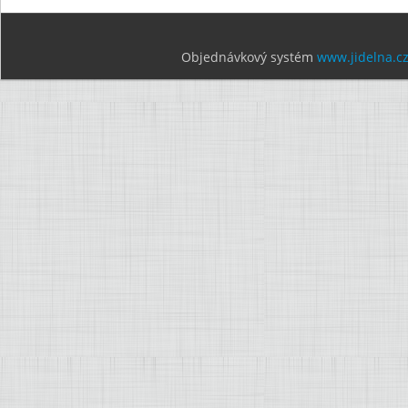
Objednávkový systém
www.jidelna.c