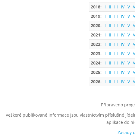
2018:
I
II
III
IV
V
V
2019:
I
II
III
IV
V
V
2020:
I
II
III
IV
V
V
2021:
I
II
III
IV
V
V
2022:
I
II
III
IV
V
V
2023:
I
II
III
IV
V
V
2024:
I
II
III
IV
V
V
2025:
I
II
III
IV
V
V
2026:
I
II
III
IV
V
V
Připraveno progr
Veškeré publikované informace jsou vlastnictvím příslušné jídel
aplikace do n
Zásady 