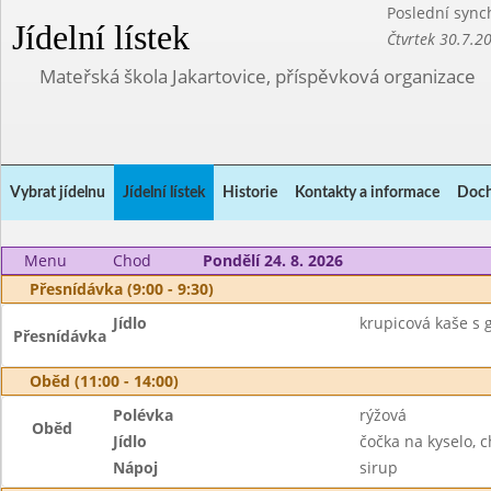
Poslední sync
Jídelní lístek
Čtvrtek 30.7.2
Mateřská škola Jakartovice, příspěvková organizace
Vybrat jídelnu
Jídelní lístek
Historie
Kontakty a informace
Doch
Menu
Chod
Pondělí 24. 8. 2026
Přesnídávka (9:00 - 9:30)
Jídlo
krupicová kaše s 
Přesnídávka
Oběd (11:00 - 14:00)
Polévka
rýžová
Oběd
Jídlo
čočka na kyselo, c
Nápoj
sirup