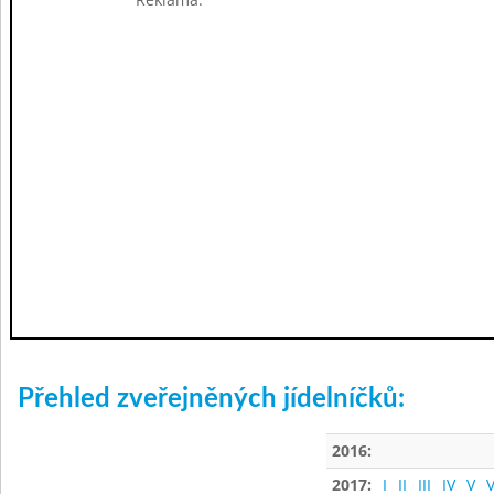
Přehled zveřejněných jídelníčků:
2016:
2017:
I
II
III
IV
V
V