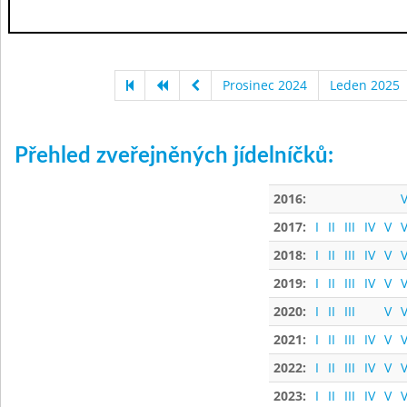
Prosinec 2024
Leden 2025
Přehled zveřejněných jídelníčků:
2016:
V
2017:
I
II
III
IV
V
V
2018:
I
II
III
IV
V
V
2019:
I
II
III
IV
V
V
2020:
I
II
III
V
V
2021:
I
II
III
IV
V
V
2022:
I
II
III
IV
V
V
2023:
I
II
III
IV
V
V