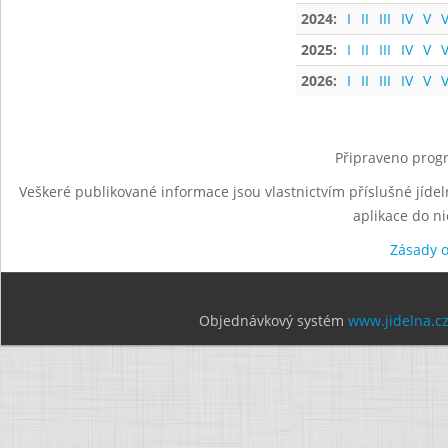
2024:
I
II
III
IV
V
V
2025:
I
II
III
IV
V
V
2026:
I
II
III
IV
V
V
Připraveno progr
Veškeré publikované informace jsou vlastnictvím příslušné jídel
aplikace do n
Zásady 
Objednávkový systém
www.jidelna.c