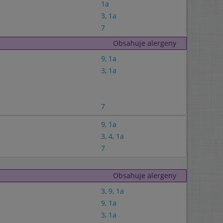
1a
3
,
1a
7
Obsahuje alergeny
9
,
1a
3
,
1a
7
9
,
1a
3
,
4
,
1a
7
Obsahuje alergeny
3
,
9
,
1a
9
,
1a
3
,
1a