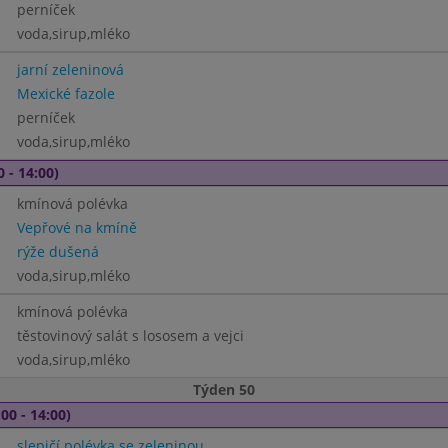
perníček
voda,sirup,mléko
jarní zeleninová
Mexické fazole
perníček
voda,sirup,mléko
0 - 14:00)
kmínová polévka
Vepřové na kmíně
rýže dušená
voda,sirup,mléko
kmínová polévka
těstovinový salát s lososem a vejci
voda,sirup,mléko
Týden 50
00 - 14:00)
slepičí polévka se zeleninou