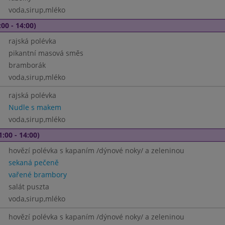
voda,sirup,mléko
00 - 14:00)
rajská polévka
pikantní masová směs
bramborák
voda,sirup,mléko
rajská polévka
Nudle s makem
voda,sirup,mléko
1:00 - 14:00)
hovězí polévka s kapaním /dýnové noky/ a zeleninou
sekaná pečeně
vařené brambory
salát puszta
voda,sirup,mléko
hovězí polévka s kapaním /dýnové noky/ a zeleninou