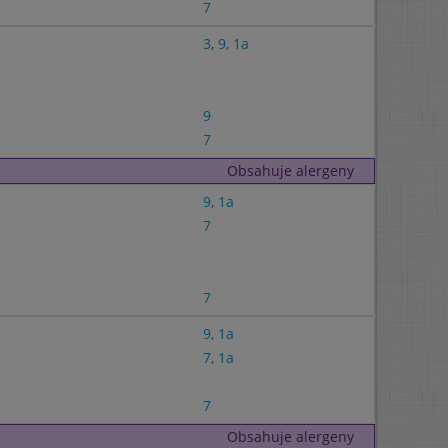
7
3
,
9
,
1a
9
7
Obsahuje alergeny
9
,
1a
7
7
9
,
1a
7
,
1a
7
Obsahuje alergeny