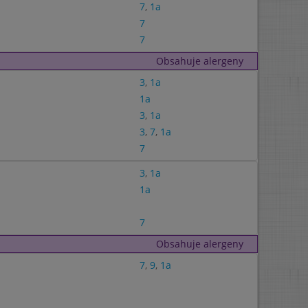
7
,
1a
7
7
Obsahuje alergeny
3
,
1a
1a
3
,
1a
3
,
7
,
1a
7
3
,
1a
1a
7
Obsahuje alergeny
7
,
9
,
1a