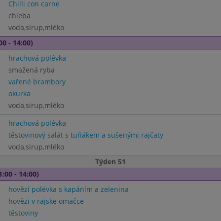
Chilli con carne
chleba
voda,sirup,mléko
00 - 14:00)
hrachová polévka
smažená ryba
vařené brambory
okurka
voda,sirup,mléko
hrachová polévka
těstovinový salát s tuňákem a sušenými rajčaty
voda,sirup,mléko
Týden 51
1:00 - 14:00)
hovězí polévka s kapáním a zelenina
hovězi v rajske omačce
těstoviny