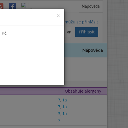
Nápověda
Close
×
Nemůžu se přihlásit
 Kč.
Nápověda
2025
Obsahuje alergeny
7
,
1a
7
,
1a
3
,
1a
7