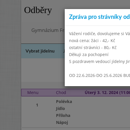
Odběry
Zpráva pro strávníky od 
Gymnázium Františka Palackého, Neratovic
Vážení rodiče, dovolujeme si Vá
nová cena: žáci - 42,- Kč
ostatní strávníci - 80,- Kč
Vybrat jídelnu
Jídelní lístek
Historie
Kon
Děkuji za pochopení
S pozdravem vedoucí jídelny Ji
Říj
OD 22.6.2026-DO 25.6.2026 B
Menu
Chod
Úterý 3. 12. 2024 (11:00
Polévka
1
Jídlo
Příloha
Nápoj