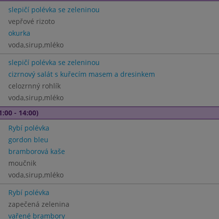
slepičí polévka se zeleninou
vepřové rizoto
okurka
voda,sirup,mléko
slepičí polévka se zeleninou
cizrnový salát s kuřecím masem a dresinkem
celozrnný rohlík
voda,sirup,mléko
1:00 - 14:00)
Rybí polévka
gordon bleu
bramborová kaše
moučnik
voda,sirup,mléko
Rybí polévka
zapečená zelenina
vařené brambory