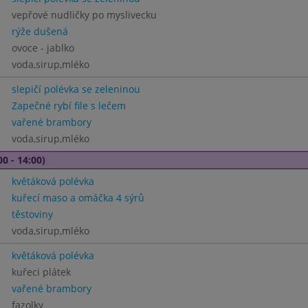
vepřové nudličky po myslivecku
rýže dušená
ovoce - jablko
voda,sirup,mléko
slepičí polévka se zeleninou
Zapečné rybí file s lečem
vařené brambory
voda,sirup,mléko
00 - 14:00)
květáková polévka
kuřecí maso a omáčka 4 sýrů
těstoviny
voda,sirup,mléko
květáková polévka
kuřeci plátek
vařené brambory
fazolky