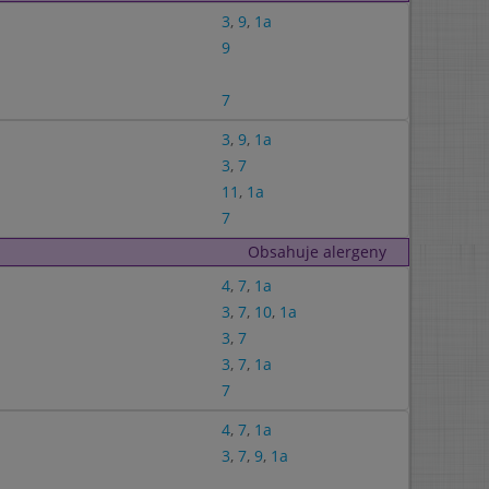
3
,
9
,
1a
9
7
3
,
9
,
1a
3
,
7
11
,
1a
7
Obsahuje alergeny
4
,
7
,
1a
3
,
7
,
10
,
1a
3
,
7
3
,
7
,
1a
7
4
,
7
,
1a
3
,
7
,
9
,
1a