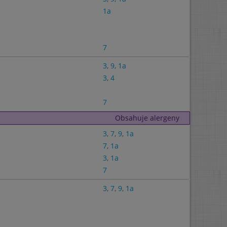
1a
7
3
,
9
,
1a
3
,
4
7
Obsahuje alergeny
3
,
7
,
9
,
1a
7
,
1a
3
,
1a
7
3
,
7
,
9
,
1a