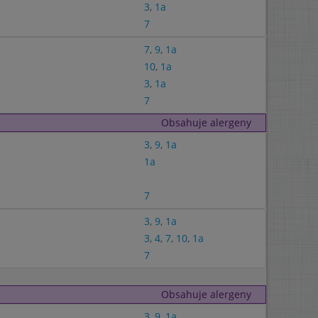
3
,
1a
7
7
,
9
,
1a
10
,
1a
3
,
1a
7
Obsahuje alergeny
3
,
9
,
1a
1a
7
3
,
9
,
1a
3
,
4
,
7
,
10
,
1a
7
Obsahuje alergeny
3
,
9
,
1a