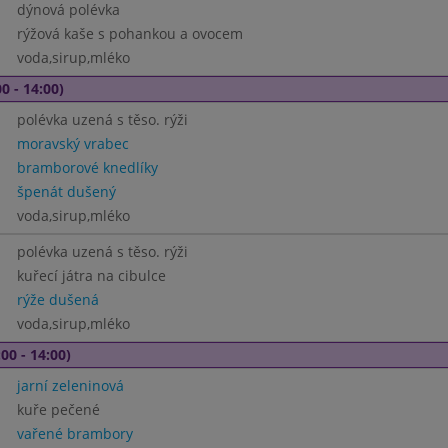
dýnová polévka
rýžová kaše s pohankou a ovocem
voda,sirup,mléko
0 - 14:00)
polévka uzená s těso. rýži
moravský vrabec
bramborové knedlíky
špenát dušený
voda,sirup,mléko
polévka uzená s těso. rýži
kuřecí játra na cibulce
rýže dušená
voda,sirup,mléko
00 - 14:00)
jarní zeleninová
kuře pečené
vařené brambory