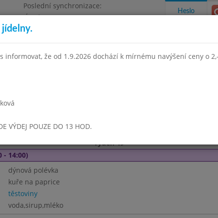
Poslední synchronizace:
Heslo
Úterý 21.7.2026 8:55
jídelny.
Omezení objednávek
e, Masarykova 450
s informovat, že od 1.9.2026 dochází k mírnému navýšení ceny o 2,-
takty a informace
Docházka
Aktivity
rková
en 2024
Listopad 2024
Prosinec 2024
Leden 2025
Únor 
UDE VÝDEJ POUZE DO 13 HOD.
Týden 49
 - 14:00)
dýnová polévka
kuře na paprice
těstoviny
voda,sirup,mléko