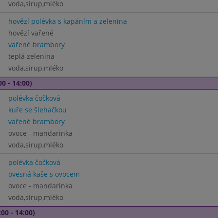
voda,sirup,mléko
hovězí polévka s kapáním a zelenina
hovězí vařené
vařené brambory
teplá zelenina
voda,sirup,mléko
00 - 14:00)
polévka čočková
kuře se šlehačkou
vařené brambory
ovoce - mandarinka
voda,sirup,mléko
polévka čočková
ovesná kaše s ovocem
ovoce - mandarinka
voda,sirup,mléko
00 - 14:00)