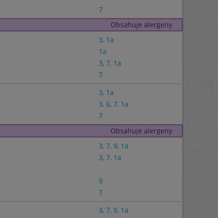
7
Obsahuje alergeny
3
,
1a
1a
3
,
7
,
1a
7
3
,
1a
3
,
6
,
7
,
1a
7
Obsahuje alergeny
3
,
7
,
9
,
1a
3
,
7
,
1a
9
7
3
,
7
,
9
,
1a