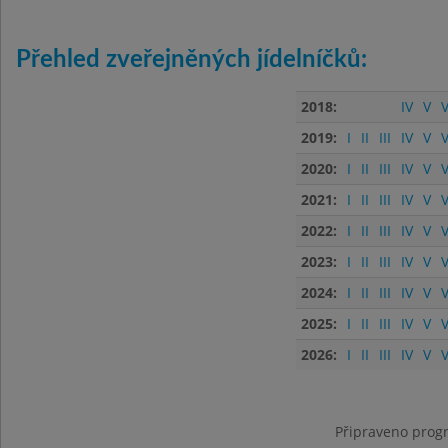
Přehled zveřejněných jídelníčků:
2018:
IV
V
V
2019:
I
II
III
IV
V
V
2020:
I
II
III
IV
V
V
2021:
I
II
III
IV
V
V
2022:
I
II
III
IV
V
V
2023:
I
II
III
IV
V
V
2024:
I
II
III
IV
V
V
2025:
I
II
III
IV
V
V
2026:
I
II
III
IV
V
V
Připraveno progr