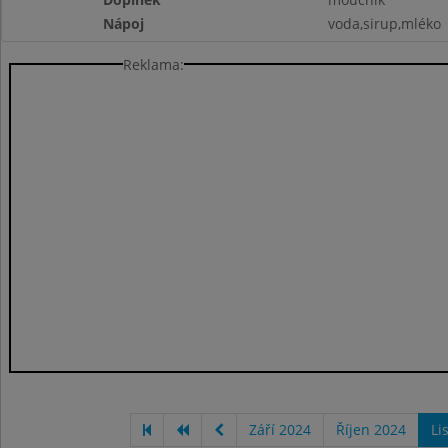
Nápoj
voda,sirup,mléko
Reklama:
Září 2024
Říjen 2024
Li