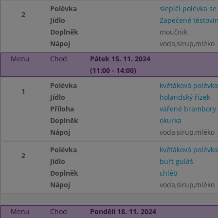
Polévka
slepičí polévka se
2
Jídlo
Zapečené těstovin
Doplněk
moučnik
Nápoj
voda,sirup,mléko
Menu
Chod
Pátek 15. 11. 2024
(11:00 - 14:00)
Polévka
květáková polévka
1
Jídlo
holandský řízek
Příloha
vařené brambory
Doplněk
okurka
Nápoj
voda,sirup,mléko
Polévka
květáková polévka
2
Jídlo
buřt guláš
Doplněk
chléb
Nápoj
voda,sirup,mléko
Menu
Chod
Pondělí 18. 11. 2024