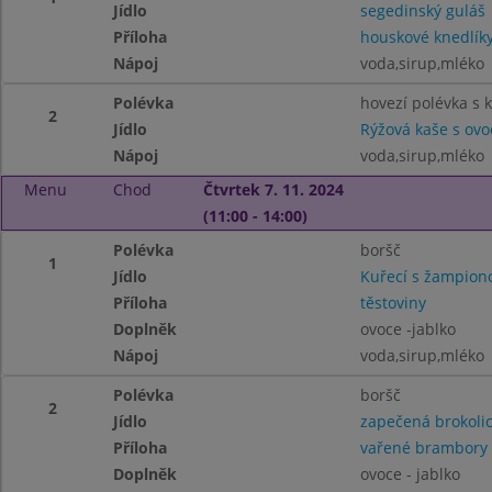
Jídlo
segedinský guláš
Příloha
houskové knedlík
Nápoj
voda,sirup,mléko
Polévka
hovezí polévka s 
2
Jídlo
Rýžová kaše s ov
Nápoj
voda,sirup,mléko
Menu
Chod
Čtvrtek 7. 11. 2024
(11:00 - 14:00)
Polévka
boršč
1
Jídlo
Kuřecí s žampio
Příloha
těstoviny
Doplněk
ovoce -jablko
Nápoj
voda,sirup,mléko
Polévka
boršč
2
Jídlo
zapečená brokoli
Příloha
vařené brambory
Doplněk
ovoce - jablko