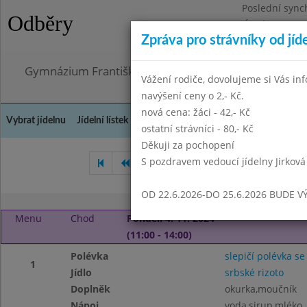
Poslední sync
Odběry
Úterý 21.7.202
Zpráva pro strávníky od jíd
Omezení obje
Gymnázium Františka Palackého, Neratovice, Masar
Vážení rodiče, dovolujeme si Vás in
navýšení ceny o 2,- Kč.
nová cena: žáci - 42,- Kč
Vybrat jídelnu
Jídelní lístek
Historie
Kontakty a informace
Doch
ostatní strávníci - 80,- Kč
Děkuji za pochopení
S pozdravem vedoucí jídelny Jirková
Září 2024
Říjen 2024
Li
OD 22.6.2026-DO 25.6.2026 BUDE V
Menu
Chod
Pondělí 4. 11. 2024
(11:00 - 14:00)
Polévka
slepičí polévka se
1
Jídlo
srbské rizoto
Doplněk
okurka,moučník
Nápoj
voda,sirup,mléko