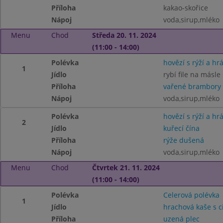
Příloha
kakao-skořice
Nápoj
voda,sirup,mléko
Menu
Chod
Středa 20. 11. 2024
(11:00 - 14:00)
Polévka
hovězí s rýží a hr
1
Jídlo
rybí file na másl
Příloha
vařené brambory
Nápoj
voda,sirup,mléko
Polévka
hovězí s rýží a hr
2
Jídlo
kuřecí čína
Příloha
rýže dušená
Nápoj
voda,sirup,mléko
Menu
Chod
Čtvrtek 21. 11. 2024
(11:00 - 14:00)
Polévka
Celerová polévka
1
Jídlo
hrachová kaše s c
Příloha
uzená plec