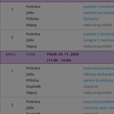
Polévka
polévka z červené
1
Jídlo
vepřové na houb
Příloha
těstoviny
Nápoj
voda,sirup,mléko
Polévka
polévka z červené
2
Jídlo
lasagne s tvaroh
Nápoj
voda,sirup,mléko
Menu
Chod
Pátek 29. 11. 2024
(11:00 - 14:00)
Polévka
Kapustová polévk
1
Jídlo
Dědovy karbanátk
Příloha
vařené brambory
Doplněk
moučnik
Nápoj
voda,sirup,mléko
Polévka
Kapustová polévk
2
Jídlo
cizrnový salát s
Doplněk
moučnik