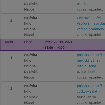
Doplněk
okurka
Nápoj
voda,sirup,mléko
Polévka
Celerová polévka
2
Jídlo
Vepřové maso duš
Příloha
vařené brambory
Nápoj
voda,sirup,mléko
Menu
Chod
Pátek 22. 11. 2024
(11:00 - 14:00)
Polévka
polévka z mletéh
1
Jídlo
mexická pánev
Příloha
rýže dušená
Doplněk
ovoce -jablko
Nápoj
voda,sirup,mléko
Polévka
polévka z mletéh
2
Jídlo
čočkový salát
Doplněk
toust, jablko
Nápoj
voda,sirup,mléko