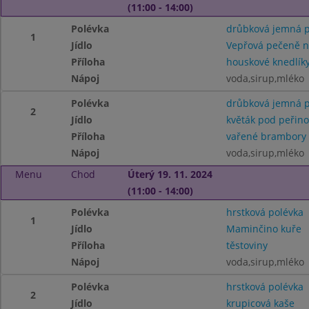
(11:00 - 14:00)
Polévka
drůbková jemná p
1
Jídlo
Vepřová pečeně 
Příloha
houskové knedlík
Nápoj
voda,sirup,mléko
Polévka
drůbková jemná p
2
Jídlo
květák pod peřin
Příloha
vařené brambory
Nápoj
voda,sirup,mléko
Menu
Chod
Úterý 19. 11. 2024
(11:00 - 14:00)
Polévka
hrstková polévka
1
Jídlo
Maminčino kuře
Příloha
těstoviny
Nápoj
voda,sirup,mléko
Polévka
hrstková polévka
2
Jídlo
krupicová kaše