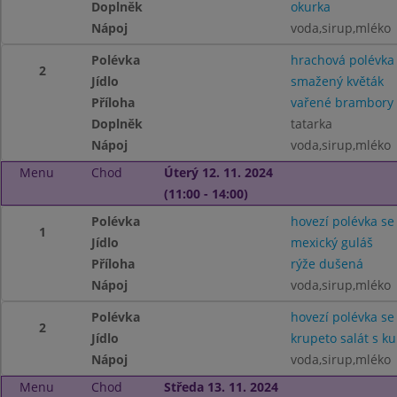
Doplněk
okurka
Nápoj
voda,sirup,mléko
Polévka
hrachová polévka
2
Jídlo
smažený květák
Příloha
vařené brambory
Doplněk
tatarka
Nápoj
voda,sirup,mléko
Menu
Chod
Úterý 12. 11. 2024
(11:00 - 14:00)
Polévka
hovezí polévka s
1
Jídlo
mexický guláš
Příloha
rýže dušená
Nápoj
voda,sirup,mléko
Polévka
hovezí polévka s
2
Jídlo
krupeto salát s 
Nápoj
voda,sirup,mléko
Menu
Chod
Středa 13. 11. 2024