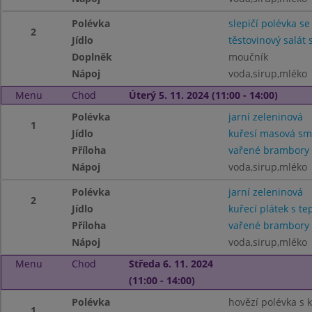
Polévka
slepičí polévka se
2
Jídlo
těstovinový salát 
Doplněk
moučník
Nápoj
voda,sirup,mléko
Menu
Chod
Úterý 5. 11. 2024 (11:00 - 14:00)
Polévka
jarní zeleninová
1
Jídlo
kuřesí masová sm
Příloha
vařené brambory
Nápoj
voda,sirup,mléko
Polévka
jarní zeleninová
2
Jídlo
kuřecí plátek s te
Příloha
vařené brambory
Nápoj
voda,sirup,mléko
Menu
Chod
Středa 6. 11. 2024
(11:00 - 14:00)
Polévka
hovězí polévka s 
1