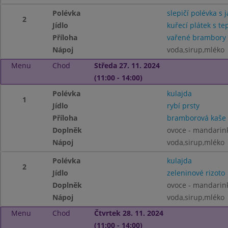
Polévka
slepičí polévka s 
2
Jídlo
kuřecí plátek s te
Příloha
vařené brambory
Nápoj
voda,sirup,mléko
Menu
Chod
Středa 27. 11. 2024
(11:00 - 14:00)
Polévka
kulajda
1
Jídlo
rybí prsty
Příloha
bramborová kaše
Doplněk
ovoce - mandarin
Nápoj
voda,sirup,mléko
Polévka
kulajda
2
Jídlo
zeleninové rizoto
Doplněk
ovoce - mandarin
Nápoj
voda,sirup,mléko
Menu
Chod
Čtvrtek 28. 11. 2024
(11:00 - 14:00)