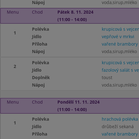
Nápoj
voda,sirup,mléko
Menu
Chod
Pátek 8. 11. 2024
(11:00 - 14:00)
Polévka
krupicová s vejce
1
Jídlo
vepřové v mrkvi
Příloha
vařené brambory
Nápoj
voda,sirup,mléko
Polévka
krupicová s vejce
2
Jídlo
fazolový salát s ve
Doplněk
toust
Nápoj
voda,sirup,mléko
Menu
Chod
Pondělí 11. 11. 2024
(11:00 - 14:00)
Polévka
hrachová polévka
1
Jídlo
drůbeží sekaná
Příloha
vařené brambory