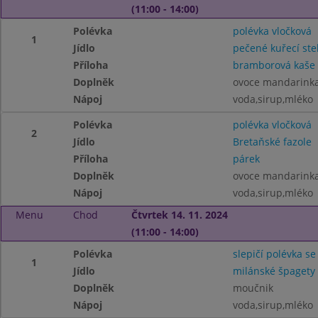
(11:00 - 14:00)
Polévka
polévka vločková
1
Jídlo
pečené kuřecí st
Příloha
bramborová kaše s
Doplněk
ovoce mandarink
Nápoj
voda,sirup,mléko
Polévka
polévka vločková
2
Jídlo
Bretaňské fazole
Příloha
párek
Doplněk
ovoce mandarink
Nápoj
voda,sirup,mléko
Menu
Chod
Čtvrtek 14. 11. 2024
(11:00 - 14:00)
Polévka
slepičí polévka se
1
Jídlo
milánské špagety
Doplněk
moučnik
Nápoj
voda,sirup,mléko