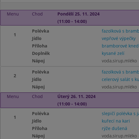
Menu
Chod
Pondělí 25. 11. 2024
(11:00 - 14:00)
Polévka
fazolková s bram
1
Jídlo
vepřové výpečky
Příloha
bramborové knedl
Doplněk
kysané zelí
Nápoj
voda,sirup,mléko
Polévka
fazolková s bram
2
Jídlo
celerový salát s
Nápoj
voda,sirup,mléko
Menu
Chod
Úterý 26. 11. 2024
(11:00 - 14:00)
Polévka
slepičí polévka s 
1
Jídlo
kuřecí na kari
Příloha
rýže dušená
Nápoj
voda,sirup,mléko