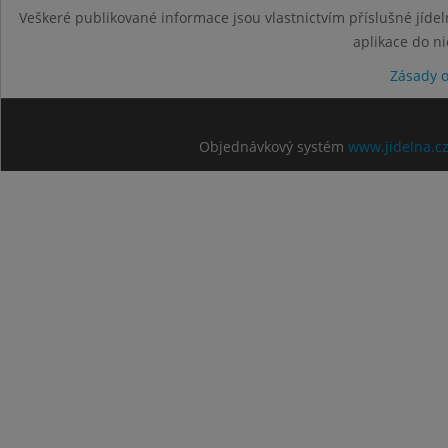
Veškeré publikované informace jsou vlastnictvím příslušné jídel
aplikace do n
Zásady 
Objednávkový systém
www.jidelna.c