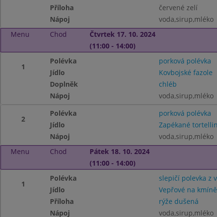
Příloha
červené zelí
Nápoj
voda,sirup,mléko
Menu
Chod
Čtvrtek 17. 10. 2024
(11:00 - 14:00)
Polévka
porková polévka
1
Jídlo
Kovbojské fazole
Doplněk
chléb
Nápoj
voda,sirup,mléko
Polévka
porková polévka
2
Jídlo
Zapékané tortelli
Nápoj
voda,sirup,mléko
Menu
Chod
Pátek 18. 10. 2024
(11:00 - 14:00)
Polévka
slepičí polevka z 
1
Jídlo
Vepřové na kmíně
Příloha
rýže dušená
Nápoj
voda,sirup,mléko