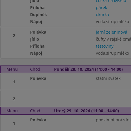
Jídlo
čočka na kyselo
Příloha
párek
Doplněk
okurka
Nápoj
voda,sirup,mléko
Polévka
jarní zeleninová
2
Jídlo
čufty v rajské om
Příloha
těstoviny
Nápoj
voda,sirup,mléko
Menu
Chod
Pondělí 28. 10. 2024 (11:00 - 14:00)
Polévka
státni svátek
1
2
Menu
Chod
Úterý 29. 10. 2024 (11:00 - 14:00)
Polévka
podzimní prázdni
1