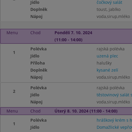
Jídlo
čočkový salát
Doplněk
toust, jablko
Nápoj
voda,sirup,mléko
Menu
Chod
Pondělí 7. 10. 2024
(11:00 - 14:00)
Polévka
rajská polévka
1
Jídlo
uzená plec
Příloha
halušky
Doplněk
kysané zelí
Nápoj
voda,sirup,mléko
Polévka
rajská polévka
2
Jídlo
těstovinový salát
Nápoj
voda,sirup,mléko
Menu
Chod
Úterý 8. 10. 2024 (11:00 - 14:00)
Polévka
hráškový krém s 
1
Jídlo
Domažlické vepřo