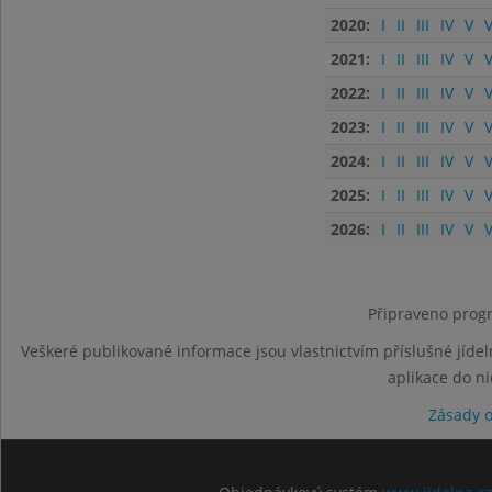
2020:
I
II
III
IV
V
V
2021:
I
II
III
IV
V
V
2022:
I
II
III
IV
V
V
2023:
I
II
III
IV
V
V
2024:
I
II
III
IV
V
V
2025:
I
II
III
IV
V
V
2026:
I
II
III
IV
V
V
Připraveno progr
Veškeré publikované informace jsou vlastnictvím příslušné jídel
aplikace do n
Zásady 