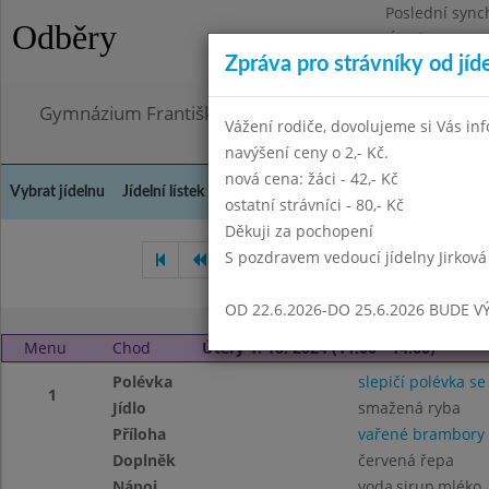
Poslední sync
Odběry
Úterý 21.7.202
Zpráva pro strávníky od jíd
Omezení obje
Gymnázium Františka Palackého, Neratovice, Masar
Vážení rodiče, dovolujeme si Vás in
navýšení ceny o 2,- Kč.
nová cena: žáci - 42,- Kč
Vybrat jídelnu
Jídelní lístek
Historie
Kontakty a informace
Doch
ostatní strávníci - 80,- Kč
Děkuji za pochopení
S pozdravem vedoucí jídelny Jirková
Srpen 2024
Září 2024
Ř
OD 22.6.2026-DO 25.6.2026 BUDE V
Menu
Chod
Úterý 1. 10. 2024 (11:00 - 14:00)
Polévka
slepičí polévka se
1
Jídlo
smažená ryba
Příloha
vařené brambory
Doplněk
červená řepa
Nápoj
voda,sirup,mléko