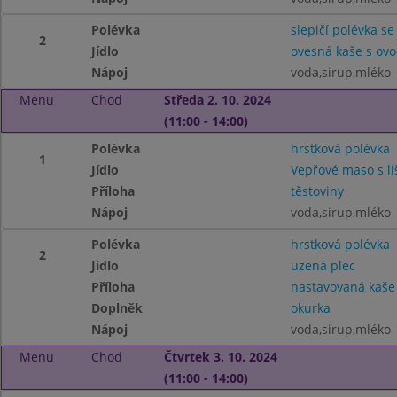
Polévka
slepičí polévka se
2
Jídlo
ovesná kaše s ov
Nápoj
voda,sirup,mléko
Menu
Chod
Středa 2. 10. 2024
(11:00 - 14:00)
Polévka
hrstková polévka
1
Jídlo
Vepřové maso s l
Příloha
těstoviny
Nápoj
voda,sirup,mléko
Polévka
hrstková polévka
2
Jídlo
uzená plec
Příloha
nastavovaná kaše
Doplněk
okurka
Nápoj
voda,sirup,mléko
Menu
Chod
Čtvrtek 3. 10. 2024
(11:00 - 14:00)