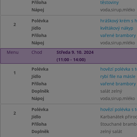
Příloha
těstoviny
Nápoj
voda,sirup,mléko
Polévka
hráškový krém s 
2
Jídlo
květákový nákyp
Příloha
vařené brambory
Nápoj
voda,sirup,mléko
Menu
Chod
Středa 9. 10. 2024
(11:00 - 14:00)
Polévka
hovězí polévka s 
1
Jídlo
rybí file na másle
Příloha
vařené brambory
Doplněk
salát zelný
Nápoj
voda,sirup,mléko
Polévka
hovězí polévka s 
2
Jídlo
Karbanátek přiro
Příloha
štouchané bramb
Doplněk
zelný salát