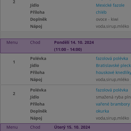
2
Jídlo
Mexické fazole
Příloha
chléb
Doplněk
ovoce - kiwi
Nápoj
voda,sirup,mléko
Menu
Chod
Pondělí 14. 10. 2024
(11:00 - 14:00)
Polévka
fazolová polévka
1
Jídlo
Bratislavské pleck
Příloha
houskové knedlík
Nápoj
voda,sirup,mléko
Polévka
fazolová polévka
2
Jídlo
smažená ryba pl
Příloha
vařené brambory
Doplněk
okurka
Nápoj
voda,sirup,mléko
Menu
Chod
Úterý 15. 10. 2024