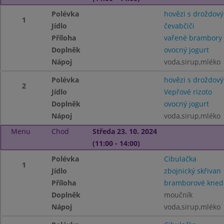
Polévka
hovězi s droždový
1
Jídlo
čevabčiči
Příloha
vařené brambory
Doplněk
ovocný jogurt
Nápoj
voda,sirup,mléko
Polévka
hovězi s droždový
2
Jídlo
Vepřové rizoto
Doplněk
ovocný jogurt
Nápoj
voda,sirup,mléko
Menu
Chod
Středa 23. 10. 2024
(11:00 - 14:00)
Polévka
Cibulačka
1
Jídlo
zbojnický skřivan
Příloha
bramborové knedl
Doplněk
moučník
Nápoj
voda,sirup,mléko