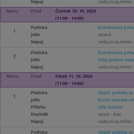
Nápoj
voda,sirup,mléko
Menu
Chod
Čtvrtek 10. 10. 2024
(11:00 - 14:00)
Polévka
bramborová polé
1
Jídlo
lazaně
Nápoj
voda,sirup,mléko
Polévka
bramborová polé
2
Jídlo
šišky plněné ma
Nápoj
voda,sirup,mléko
Menu
Chod
Pátek 11. 10. 2024
(11:00 - 14:00)
Polévka
slepičí polévka se
1
Jídlo
Kuřecí masová s
Příloha
rýže dušená
Doplněk
ovoce - kiwi
Nápoj
voda,sirup,mléko
Polévka
slepičí polévka se