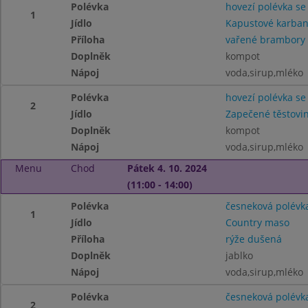
Polévka
hovezí polévka s
1
Jídlo
Kapustové karban
Příloha
vařené brambory
Doplněk
kompot
Nápoj
voda,sirup,mléko
Polévka
hovezí polévka s
2
Jídlo
Zapečené těstovi
Doplněk
kompot
Nápoj
voda,sirup,mléko
Menu
Chod
Pátek 4. 10. 2024
(11:00 - 14:00)
Polévka
česneková polévk
1
Jídlo
Country maso
Příloha
rýže dušená
Doplněk
jablko
Nápoj
voda,sirup,mléko
Polévka
česneková polévk
2