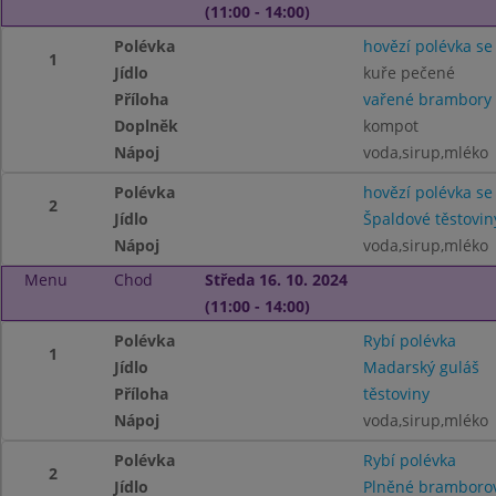
(11:00 - 14:00)
Polévka
hovězí polévka se
1
Jídlo
kuře pečené
Příloha
vařené brambory
Doplněk
kompot
Nápoj
voda,sirup,mléko
Polévka
hovězí polévka se
2
Jídlo
Špaldové těstovi
Nápoj
voda,sirup,mléko
Menu
Chod
Středa 16. 10. 2024
(11:00 - 14:00)
Polévka
Rybí polévka
1
Jídlo
Madarský guláš
Příloha
těstoviny
Nápoj
voda,sirup,mléko
Polévka
Rybí polévka
2
Jídlo
Plněné bramborov