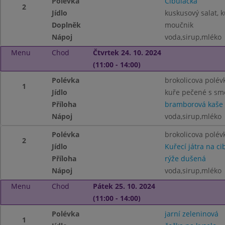
Polévka
Cibulačka
2
Jídlo
kuskusový salat, 
Doplněk
moučnik
Nápoj
voda,sirup,mléko
Menu
Chod
Čtvrtek 24. 10. 2024
(11:00 - 14:00)
Polévka
brokolicova polév
1
Jídlo
kuře pečené s sm
Příloha
bramborová kaše
Nápoj
voda,sirup,mléko
Polévka
brokolicova polév
2
Jídlo
Kuřecí játra na ci
Příloha
rýže dušená
Nápoj
voda,sirup,mléko
Menu
Chod
Pátek 25. 10. 2024
(11:00 - 14:00)
Polévka
jarní zeleninová
1