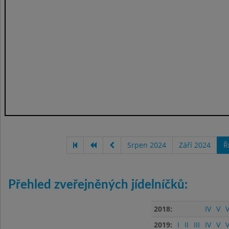
Srpen 2024
Září 2024
Ř
Přehled zveřejněných jídelníčků:
2018:
IV
V
V
2019:
I
II
III
IV
V
V