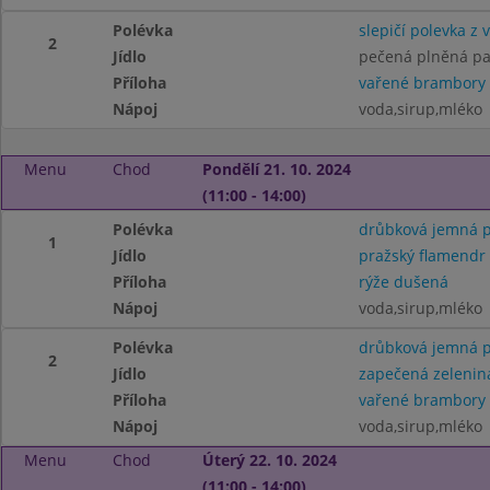
Polévka
slepičí polevka z 
2
Jídlo
pečená plněná pa
Příloha
vařené brambory
Nápoj
voda,sirup,mléko
Menu
Chod
Pondělí 21. 10. 2024
(11:00 - 14:00)
Polévka
drůbková jemná p
1
Jídlo
pražský flamendr
Příloha
rýže dušená
Nápoj
voda,sirup,mléko
Polévka
drůbková jemná p
2
Jídlo
zapečená zelenin
Příloha
vařené brambory
Nápoj
voda,sirup,mléko
Menu
Chod
Úterý 22. 10. 2024
(11:00 - 14:00)