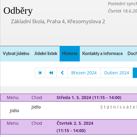
Poslední sync
Odběry
Čtvrtek 18.6.2
Základní škola, Praha 4, Křesomyslova 2
Vybrat jídelnu
Jídelní lístek
Historie
Kontakty a informace
Doch
Březen 2024
Duben 2024
Menu
Chod
Středa 1. 5. 2024 (11:15 - 14:00)
Jídlo
S t á t n í s v á t e 
Jídlo
Menu
Chod
Čtvrtek 2. 5. 2024
(11:15 - 14:00)