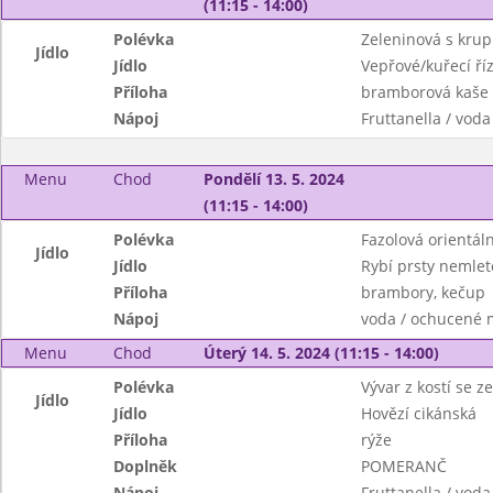
(11:15 - 14:00)
Polévka
Zeleninová s krup
Jídlo
Jídlo
Vepřové/kuřecí říz
Příloha
bramborová kaše
Nápoj
Fruttanella / voda
Menu
Chod
Pondělí 13. 5. 2024
(11:15 - 14:00)
Polévka
Fazolová orientáln
Jídlo
Jídlo
Rybí prsty nemlet
Příloha
brambory, kečup
Nápoj
voda / ochucené 
Menu
Chod
Úterý 14. 5. 2024 (11:15 - 14:00)
Polévka
Vývar z kostí se 
Jídlo
Jídlo
Hovězí cikánská
Příloha
rýže
Doplněk
POMERANČ
Nápoj
Fruttanella / voda