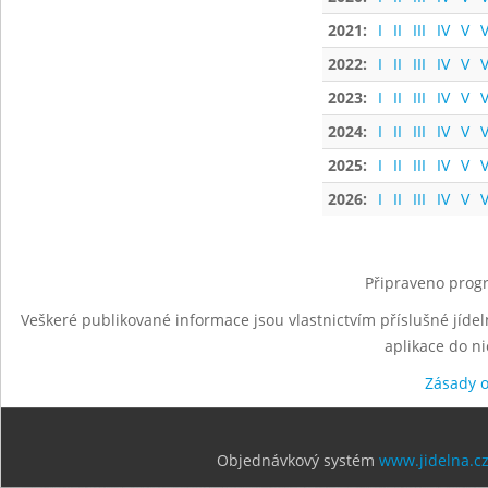
2021:
I
II
III
IV
V
V
2022:
I
II
III
IV
V
V
2023:
I
II
III
IV
V
V
2024:
I
II
III
IV
V
V
2025:
I
II
III
IV
V
V
2026:
I
II
III
IV
V
V
Připraveno progr
Veškeré publikované informace jsou vlastnictvím příslušné jídel
aplikace do n
Zásady 
Objednávkový systém
www.jidelna.c