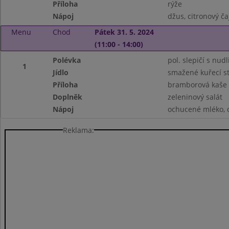
Příloha
rýže
Nápoj
džus, citronový ča
Menu
Chod
Pátek 31. 5. 2024
(11:00 - 14:00)
Polévka
pol. slepičí s nud
1
Jídlo
smažené kuřecí st
Příloha
bramborová kaše
Doplněk
zeleninový salát
Nápoj
ochucené mléko, 
Reklama: