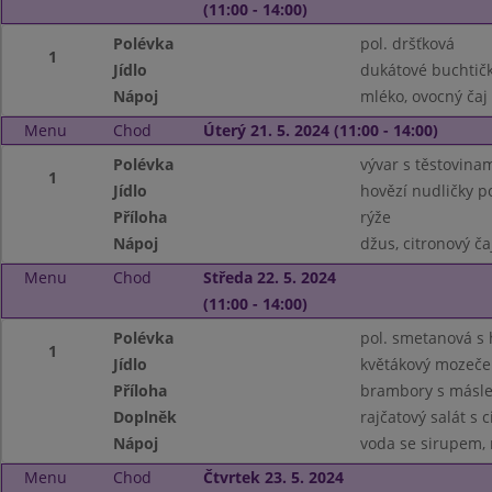
(11:00 - 14:00)
Polévka
pol. dršťková
1
Jídlo
dukátové buchtič
Nápoj
mléko, ovocný čaj
Menu
Chod
Úterý 21. 5. 2024 (11:00 - 14:00)
Polévka
vývar s těstovina
1
Jídlo
hovězí nudličky 
Příloha
rýže
Nápoj
džus, citronový ča
Menu
Chod
Středa 22. 5. 2024
(11:00 - 14:00)
Polévka
pol. smetanová 
1
Jídlo
květákový mozeček
Příloha
brambory s másle
Doplněk
rajčatový salát s 
Nápoj
voda se sirupem, 
Menu
Chod
Čtvrtek 23. 5. 2024