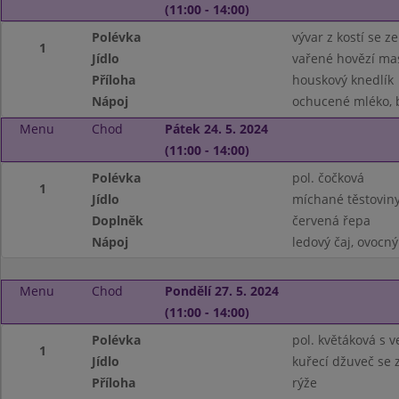
(11:00 - 14:00)
Polévka
vývar z kostí se 
1
Jídlo
vařené hovězí ma
Příloha
houskový knedlík
Nápoj
ochucené mléko, b
Menu
Chod
Pátek 24. 5. 2024
(11:00 - 14:00)
Polévka
pol. čočková
1
Jídlo
míchané těstovin
Doplněk
červená řepa
Nápoj
ledový čaj, ovocný
Menu
Chod
Pondělí 27. 5. 2024
(11:00 - 14:00)
Polévka
pol. květáková s ve
1
Jídlo
kuřecí džuveč se 
Příloha
rýže