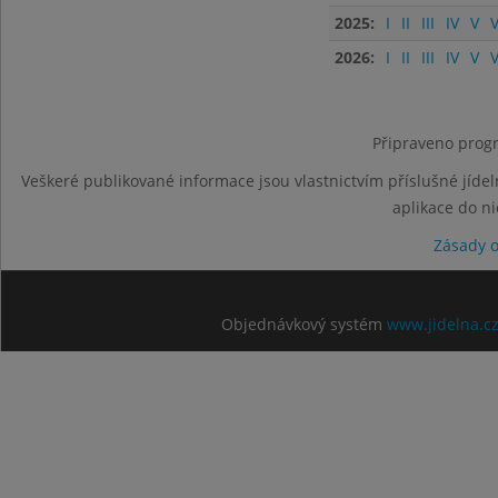
2025:
I
II
III
IV
V
V
2026:
I
II
III
IV
V
V
Připraveno progr
Veškeré publikované informace jsou vlastnictvím příslušné jídel
aplikace do n
Zásady 
Objednávkový systém
www.jidelna.c