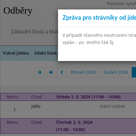
Poslední sync
Odběry
Pondělí 27.7.2
Zpráva pro strávníky od jíd
Omezení obje
Základní škola a Mateřská škola, Praha 4, Ohradní 49
V případě včasného neuhrazení str
vydán - viz. Vnitřní řád ŠJ.
Vybrat jídelnu
Jídelní lístek
Historie
Kontakty a informace
Doch
Březen 2024
Duben 2024
Menu
Chod
Středa 1. 5. 2024 (11:00 - 14:00)
Jídlo
státní svátek
1
Menu
Chod
Čtvrtek 2. 5. 2024
(11:00 - 14:00)