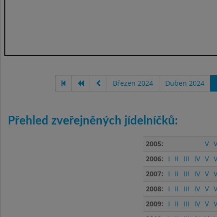
Březen 2024
Duben 2024
Přehled zveřejněných jídelníčků:
2005:
V
V
2006:
I
II
III
IV
V
V
2007:
I
II
III
IV
V
V
2008:
I
II
III
IV
V
V
2009:
I
II
III
IV
V
V