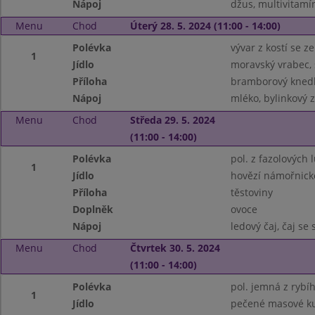
Nápoj
džus, multivitamí
Menu
Chod
Úterý 28. 5. 2024 (11:00 - 14:00)
Polévka
vývar z kostí se 
1
Jídlo
moravský vrabec,
Příloha
bramborový knedl
Nápoj
mléko, bylinkový 
Menu
Chod
Středa 29. 5. 2024
(11:00 - 14:00)
Polévka
pol. z fazolových
1
Jídlo
hovězí námořnic
Příloha
těstoviny
Doplněk
ovoce
Nápoj
ledový čaj, čaj se
Menu
Chod
Čtvrtek 30. 5. 2024
(11:00 - 14:00)
Polévka
pol. jemná z rybíh
1
Jídlo
pečené masové ku