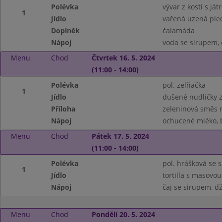
Polévka
vývar z kostí s já
1
Jídlo
vařená uzená plec
Doplněk
čalamáda
Nápoj
voda se sirupem, 
Menu
Chod
Čtvrtek 16. 5. 2024
(11:00 - 14:00)
Polévka
pol. zelňačka
1
Jídlo
dušené nudličky z
Příloha
zeleninová směs 
Nápoj
ochucené mléko, 
Menu
Chod
Pátek 17. 5. 2024
(11:00 - 14:00)
Polévka
pol. hrášková se
1
Jídlo
tortilla s masov
Nápoj
čaj se sirupem, d
Menu
Chod
Pondělí 20. 5. 2024