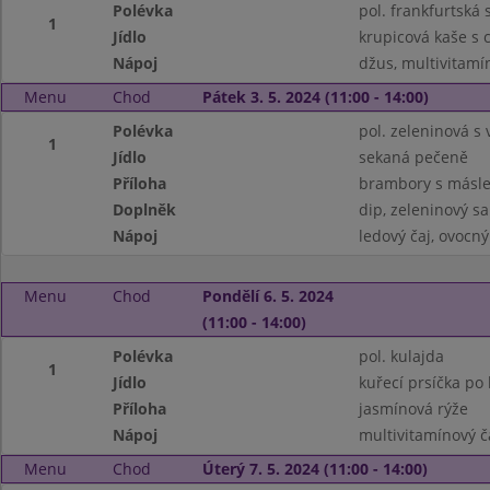
Polévka
pol. frankfurtsk
1
Jídlo
krupicová kaše s
Nápoj
džus, multivitamí
Menu
Chod
Pátek 3. 5. 2024 (11:00 - 14:00)
Polévka
pol. zeleninová s 
1
Jídlo
sekaná pečeně
Příloha
brambory s másle
Doplněk
dip, zeleninový sa
Nápoj
ledový čaj, ovocný
Menu
Chod
Pondělí 6. 5. 2024
(11:00 - 14:00)
Polévka
pol. kulajda
1
Jídlo
kuřecí prsíčka po
Příloha
jasmínová rýže
Nápoj
multivitamínový č
Menu
Chod
Úterý 7. 5. 2024 (11:00 - 14:00)