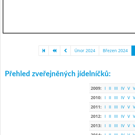
Únor 2024
Březen 2024
Přehled zveřejněných jídelníčků:
2009:
I
II
III
IV
V
V
2010:
I
II
III
IV
V
V
2011:
I
II
III
IV
V
V
2012:
I
II
III
IV
V
V
2013:
I
II
III
IV
V
V
2014:
I
II
III
IV
V
V