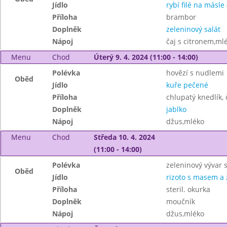
Jídlo
rybí filé na másle 
Příloha
brambor
Doplněk
zeleninový salát
Nápoj
čaj s citronem,ml
Menu
Chod
Úterý 9. 4. 2024 (11:00 - 14:00)
Polévka
hovězí s nudlemi
Oběd
Jídlo
kuře pečené
Příloha
chlupatý knedlík, 
Doplněk
jablko
Nápoj
džus,mléko
Menu
Chod
Středa 10. 4. 2024
(11:00 - 14:00)
Polévka
zeleninový vývar s
Oběd
Jídlo
rizoto s masem a 
Příloha
steril. okurka
Doplněk
moučník
Nápoj
džus,mléko