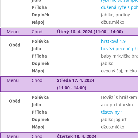
Příloha
dušená rýže s po
Doplněk
jablko, puding
Nápoj
džus,mléko
Menu
Chod
Úterý 16. 4. 2024 (11:00 - 14:00)
Polévka
hrstková 1,9
Oběd
Jídlo
hovězí pečeně pří
Příloha
baby mrkvička,br
Doplněk
jablko
Nápoj
ovocný čaj, mléko
Menu
Chod
Středa 17. 4. 2024
(11:00 - 14:00)
Polévka
Hovězí s hráškem 
Oběd
Jídlo
azu po tatarsku
Příloha
těstoviny 1
Doplněk
jablko,jogurt
Nápoj
džus,mléko
Menu
Chod
Čtvrtek 18. 4. 2024