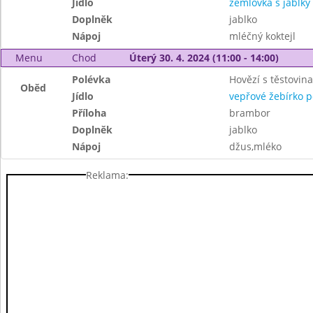
Jídlo
žemlovka s jablky
Doplněk
jablko
Nápoj
mléčný koktejl
Menu
Chod
Úterý 30. 4. 2024 (11:00 - 14:00)
Polévka
Hovězí s těstovin
Oběd
Jídlo
vepřové žebírko p
Příloha
brambor
Doplněk
jablko
Nápoj
džus,mléko
Reklama: