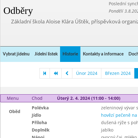
Poslední sync
Odběry
Pondělí 3.8.20
Základní škola Aloise Klára Úštěk, příspěvková organi
Vybrat jídelnu
Jídelní lístek
Historie
Kontakty a informace
Doch
Únor 2024
Březen 2024
Menu
Chod
Úterý 2. 4. 2024 (11:00 - 14:00)
Polévka
zeleninový vývar 
Oběd
Jídlo
hovězí pečeně na
Příloha
dušená rýže s po
Doplněk
jablko
Nápoj
ovocný čaj, mléko