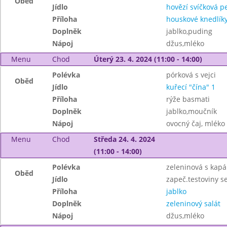
Oběd
Jídlo
hovězí svíčková p
Příloha
houskové knedlíky
Doplněk
jablko,puding
Nápoj
džus,mléko
Menu
Chod
Úterý 23. 4. 2024 (11:00 - 14:00)
Polévka
pórková s vejci
Oběd
Jídlo
kuřecí "čína" 1
Příloha
rýže basmati
Doplněk
jablko,moučník
Nápoj
ovocný čaj, mléko
Menu
Chod
Středa 24. 4. 2024
(11:00 - 14:00)
Polévka
zeleninová s kap
Oběd
Jídlo
zapeč.testoviny s
Příloha
jablko
Doplněk
zeleninový salát
Nápoj
džus,mléko