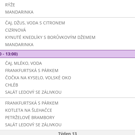
RÝŽE
MANDARINKA
ČAJ, DŽUS, VODA S CITRONEM
CIZRNOVÁ
KYNUTÉ KNEDLÍKY S BORŮVKOVÝM DŽEMEM
MANDARINKA
0 - 13:00)
ČAJ, MLÉKO, VODA
FRANKFURTSKÁ S PÁRKEM
ČOČKA NA KYSELO, VOLSKÉ OKO
CHLÉB
SALÁT LEDOVÝ SE ZÁLIVKOU
FRANKFURTSKÁ S PÁRKEM
KOTLETA NA ŠLEHAČCE
PETRŽELOVÉ BRAMBORY
SALÁT LEDOVÝ SE ZÁLIVKOU
Týden 13