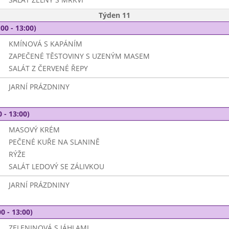
Týden 11
00 - 13:00)
KMÍNOVÁ S KAPÁNÍM
ZAPEČENÉ TĚSTOVINY S UZENÝM MASEM
SALÁT Z ČERVENÉ ŘEPY
JARNÍ PRÁZDNINY
 - 13:00)
MASOVÝ KRÉM
PEČENÉ KUŘE NA SLANINĚ
RÝŽE
SALÁT LEDOVÝ SE ZÁLIVKOU
JARNÍ PRÁZDNINY
0 - 13:00)
ZELENINOVÁ S JÁHLAMI