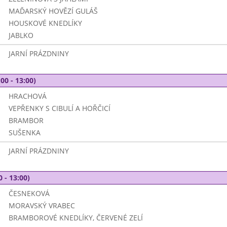
MAĎARSKÝ HOVĚZÍ GULÁŠ
HOUSKOVÉ KNEDLÍKY
JABLKO
JARNÍ PRÁZDNINY
00 - 13:00)
HRACHOVÁ
VEPŘENKY S CIBULÍ A HOŘČICÍ
BRAMBOR
SUŠENKA
JARNÍ PRÁZDNINY
0 - 13:00)
ČESNEKOVÁ
MORAVSKÝ VRABEC
BRAMBOROVÉ KNEDLÍKY, ČERVENÉ ZELÍ