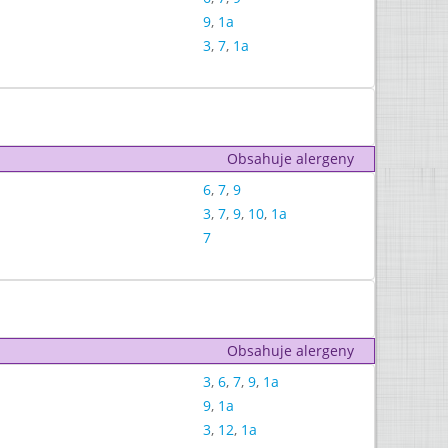
9
,
1a
3
,
7
,
1a
Obsahuje alergeny
6
,
7
,
9
3
,
7
,
9
,
10
,
1a
7
Obsahuje alergeny
3
,
6
,
7
,
9
,
1a
9
,
1a
3
,
12
,
1a