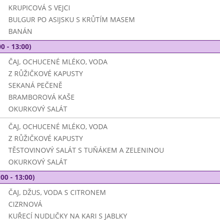
KRUPICOVÁ S VEJCI
BULGUR PO ASIJSKU S KRŮTÍM MASEM
BANÁN
0 - 13:00)
ČAJ, OCHUCENÉ MLÉKO, VODA
Z RŮŽIČKOVÉ KAPUSTY
SEKANÁ PEČENĚ
BRAMBOROVÁ KAŠE
OKURKOVÝ SALÁT
ČAJ, OCHUCENÉ MLÉKO, VODA
Z RŮŽIČKOVÉ KAPUSTY
TĚSTOVINOVÝ SALÁT S TUŇÁKEM A ZELENINOU
OKURKOVÝ SALÁT
00 - 13:00)
ČAJ, DŽUS, VODA S CITRONEM
CIZRNOVÁ
KUŘECÍ NUDLIČKY NA KARI S JABLKY