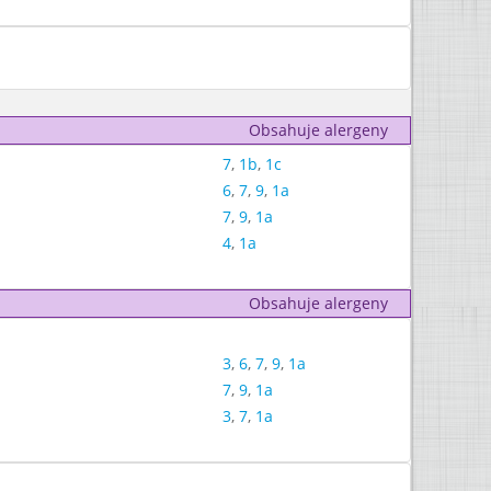
Obsahuje alergeny
7
,
1b
,
1c
6
,
7
,
9
,
1a
7
,
9
,
1a
4
,
1a
Obsahuje alergeny
3
,
6
,
7
,
9
,
1a
7
,
9
,
1a
3
,
7
,
1a