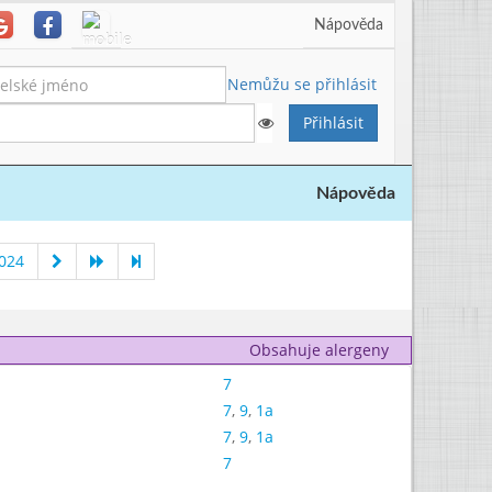
Nápověda
Nemůžu se přihlásit
Nápověda
024
Obsahuje alergeny
7
7
,
9
,
1a
7
,
9
,
1a
7