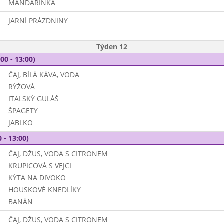
MANDARINKA
JARNÍ PRÁZDNINY
Týden 12
00 - 13:00)
ČAJ, BÍLÁ KÁVA, VODA
RÝŽOVÁ
ITALSKÝ GULÁŠ
ŠPAGETY
JABLKO
 - 13:00)
ČAJ, DŽUS, VODA S CITRONEM
KRUPICOVÁ S VEJCI
KÝTA NA DIVOKO
HOUSKOVÉ KNEDLÍKY
BANÁN
ČAJ, DŽUS, VODA S CITRONEM