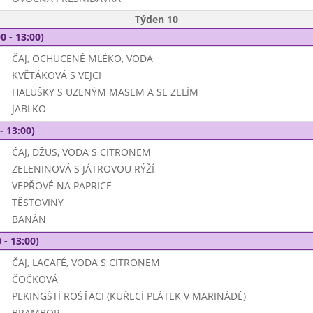
Týden 10
0 - 13:00)
ČAJ, OCHUCENÉ MLÉKO, VODA
KVĚTÁKOVÁ S VEJCI
HALUŠKY S UZENÝM MASEM A SE ZELÍM
JABLKO
- 13:00)
ČAJ, DŽUS, VODA S CITRONEM
ZELENINOVÁ S JÁTROVOU RÝŽÍ
VEPŘOVÉ NA PAPRICE
TĚSTOVINY
BANÁN
 - 13:00)
ČAJ, LACAFÉ, VODA S CITRONEM
ČOČKOVÁ
PEKINGŠTÍ ROŠŤÁCI (KUŘECÍ PLÁTEK V MARINÁDĚ)
BRAMBOR