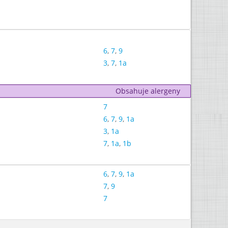
6
,
7
,
9
3
,
7
,
1a
Obsahuje alergeny
7
6
,
7
,
9
,
1a
3
,
1a
7
,
1a
,
1b
6
,
7
,
9
,
1a
7
,
9
7