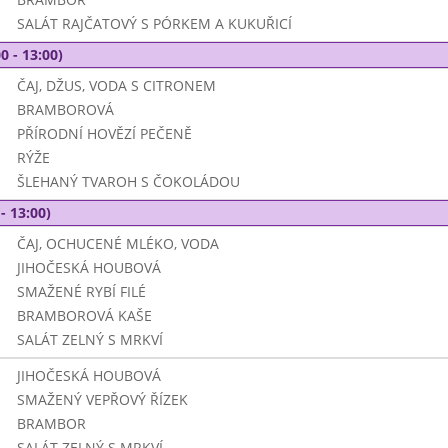
SALÁT RAJČATOVÝ S PÓRKEM A KUKUŘICÍ
0 - 13:00)
ČAJ, DŽUS, VODA S CITRONEM
BRAMBOROVÁ
PŘÍRODNÍ HOVĚZÍ PEČENĚ
RÝŽE
ŠLEHANÝ TVAROH S ČOKOLÁDOU
- 13:00)
ČAJ, OCHUCENÉ MLÉKO, VODA
JIHOČESKÁ HOUBOVÁ
SMAŽENÉ RYBÍ FILÉ
BRAMBOROVÁ KAŠE
SALÁT ZELNÝ S MRKVÍ
JIHOČESKÁ HOUBOVÁ
SMAŽENÝ VEPŘOVÝ ŘÍZEK
BRAMBOR
SALÁT ZELNÝ S MRKVÍ