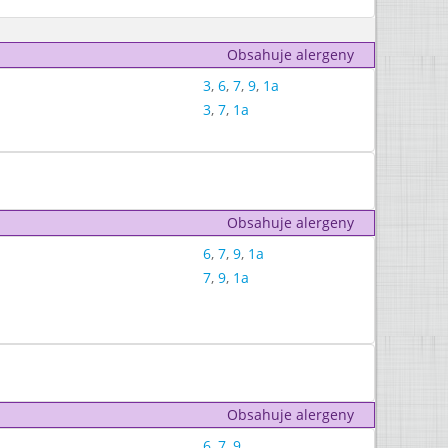
Obsahuje alergeny
3
,
6
,
7
,
9
,
1a
3
,
7
,
1a
Obsahuje alergeny
6
,
7
,
9
,
1a
7
,
9
,
1a
Obsahuje alergeny
6
,
7
,
9