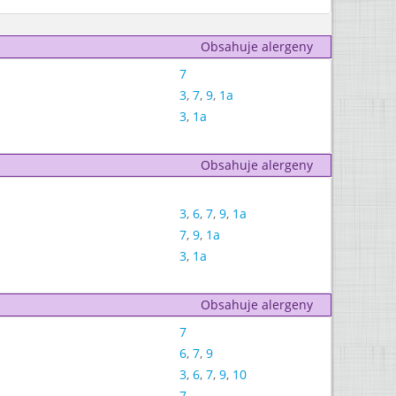
Obsahuje alergeny
7
3
,
7
,
9
,
1a
3
,
1a
Obsahuje alergeny
3
,
6
,
7
,
9
,
1a
7
,
9
,
1a
3
,
1a
Obsahuje alergeny
7
6
,
7
,
9
3
,
6
,
7
,
9
,
10
7