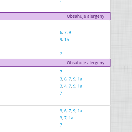
Obsahuje alergeny
6
,
7
,
9
9
,
1a
7
Obsahuje alergeny
7
3
,
6
,
7
,
9
,
1a
3
,
4
,
7
,
9
,
1a
7
3
,
6
,
7
,
9
,
1a
3
,
7
,
1a
7