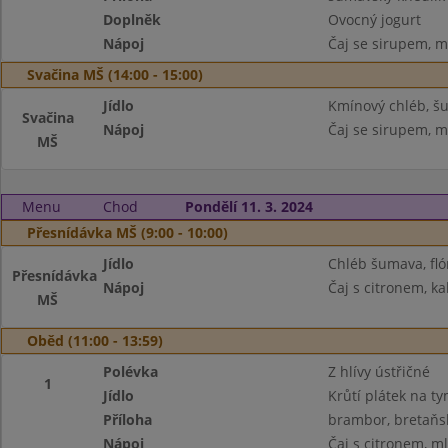
Doplněk
Ovocný jogurt
Nápoj
Čaj se sirupem, m
Svačina MŠ (14:00 - 15:00)
Jídlo
Kmínový chléb, š
Svačina
Nápoj
Čaj se sirupem, m
MŠ
Menu
Chod
Pondělí 11. 3. 2024
Přesnídávka MŠ (9:00 - 10:00)
Jídlo
Chléb šumava, fló
Přesnídávka
Nápoj
Čaj s citronem, ka
MŠ
Oběd (11:00 - 13:59)
Polévka
Z hlívy ústřičné
1
Jídlo
Krůtí plátek na t
Příloha
brambor, bretaňs
Nápoj
Čaj s citronem, m