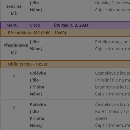
Jídlo
Houska, česnekov
Svačina
Nápoj
Čaj se sirupem, m
MŠ
Menu
Chod
Čtvrtek 7. 3. 2024
Přesnídávka MŠ (9:00 - 10:00)
Jídlo
Rohlík, rama, goud
Přesnídávka
Nápoj
Čaj s citronem, m
MŠ
Oběd (11:00 - 13:59)
Polévka
Česneková s krut
1
Jídlo
Přírodní filé na m
Příloha
bramborová kaše,
Nápoj
Čaj s citronem, m
Polévka
Česneková s krut
2
Jídlo
Kuřecí maso v sý
Příloha
špecle
Nápoj
Čaj s citronem, m