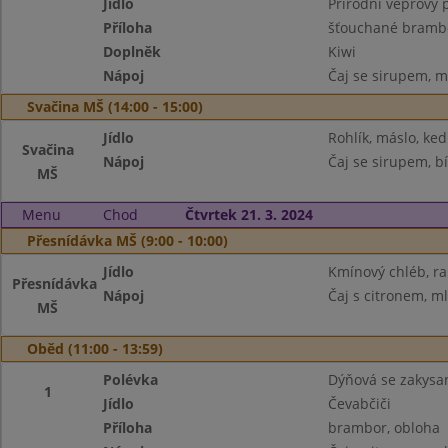
Jídlo
Přírodní vepřový 
Příloha
šťouchané brambo
Doplněk
Kiwi
Nápoj
Čaj se sirupem, m
Svačina MŠ (14:00 - 15:00)
Jídlo
Rohlík, máslo, ke
Svačina
Nápoj
Čaj se sirupem, bí
MŠ
Menu
Chod
Čtvrtek 21. 3. 2024
Přesnídávka MŠ (9:00 - 10:00)
Jídlo
Kmínový chléb, ra
Přesnídávka
Nápoj
Čaj s citronem, m
MŠ
Oběd (11:00 - 13:59)
Polévka
Dýňová se zakys
1
Jídlo
Čevabčiči
Příloha
brambor, obloha