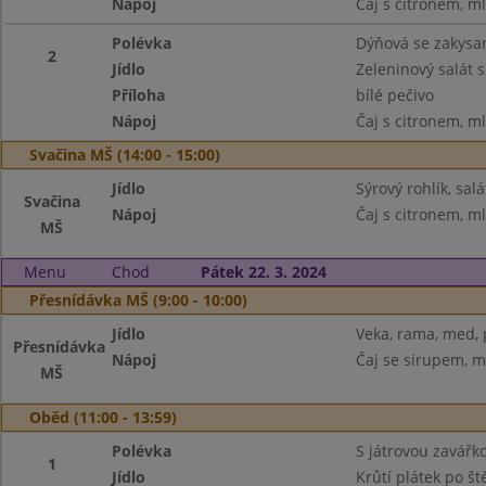
Nápoj
Čaj s citronem, m
Polévka
Dýňová se zakys
2
Jídlo
Zeleninový salát s
Příloha
bílé pečivo
Nápoj
Čaj s citronem, m
Svačina MŠ (14:00 - 15:00)
Jídlo
Sýrový rohlík, sal
Svačina
Nápoj
Čaj s citronem, m
MŠ
Menu
Chod
Pátek 22. 3. 2024
Přesnídávka MŠ (9:00 - 10:00)
Jídlo
Veka, rama, med,
Přesnídávka
Nápoj
Čaj se sirupem, m
MŠ
Oběd (11:00 - 13:59)
Polévka
S játrovou zavářk
1
Jídlo
Krůtí plátek po š