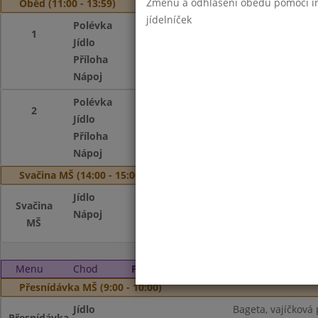
Změnu a odhlášení obědů pomocí int
Oběd (11:00 - 13:59)
jídelníček
Polévka
Z vaječné jíšky
1
Jídlo
Obalovaný kuřecí 
Příloha
bramborová kaše,
Nápoj
Čaj s citronem, m
Polévka
Z vaječné jíšky
2
Jídlo
Pikantní sojové nu
Příloha
rýže
Nápoj
Čaj s citronem, m
Svačina MŠ (14:00 - 15:00)
Jídlo
Rohlík, rama, me
Svačina
Nápoj
Čaj s citronem, m
MŠ
Menu
Chod
Pondělí 4. 3. 2024
Přesnídávka MŠ (9:00 - 10:00)
Jídlo
Bageta, vajíčková
Přesnídávka