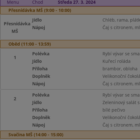
Menu
Chod
Středa 27. 3. 2024
Přesnídávka MŠ (9:00 - 10:00)
Jídlo
Chléb, rama, plátk
Přesnídávka
Nápoj
Čaj s citronem, m
MŠ
Oběd (11:00 - 13:59)
Polévka
Rybí vývar se sm
1
Jídlo
Kuřecí roláda
Příloha
brambor, obloha
Doplněk
Velikonoční čokol
Nápoj
Čaj s citronem, m
Polévka
Rybí vývar se sm
2
Jídlo
Zeleninový salát 
Příloha
bílé pečivo
Doplněk
Velikonoční čokol
Nápoj
Čaj s citronem, m
Svačina MŠ (14:00 - 15:00)