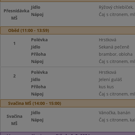
Jídlo
Rýžový chlebíček, 
Přesnídávka
Nápoj
Čaj s citronem, m
MŠ
Oběd (11:00 - 13:59)
Polévka
Hrstková
1
Jídlo
Sekaná pečeně
Příloha
brambor, obloha
Nápoj
Čaj s citronem, m
Polévka
Hrstková
2
Jídlo
Jelení guláš
Příloha
kus kus
Nápoj
Čaj s citronem, m
Svačina MŠ (14:00 - 15:00)
Jídlo
Vánočka, banán
Svačina
Nápoj
Čaj s citronem, ka
MŠ