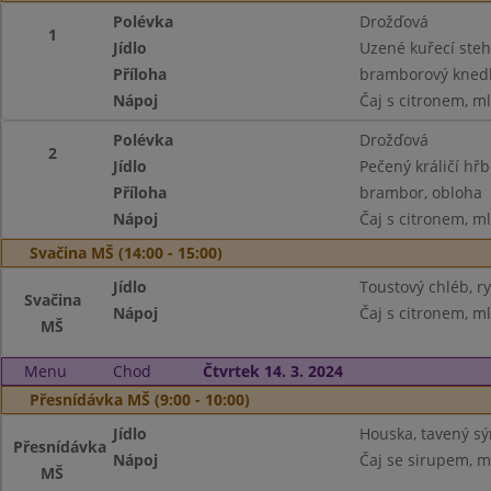
Polévka
Drožďová
1
Jídlo
Uzené kuřecí ste
Příloha
bramborový knedlí
Nápoj
Čaj s citronem, m
Polévka
Drožďová
2
Jídlo
Pečený králičí hřb
Příloha
brambor, obloha
Nápoj
Čaj s citronem, m
Svačina MŠ (14:00 - 15:00)
Jídlo
Toustový chléb, r
Svačina
Nápoj
Čaj s citronem, m
MŠ
Menu
Chod
Čtvrtek 14. 3. 2024
Přesnídávka MŠ (9:00 - 10:00)
Jídlo
Houska, tavený sý
Přesnídávka
Nápoj
Čaj se sirupem, m
MŠ