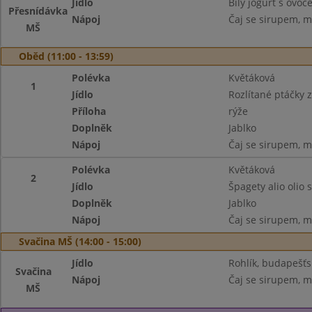
Jídlo
Bílý jogurt s ovo
Přesnídávka
Nápoj
Čaj se sirupem, m
MŠ
Oběd (11:00 - 13:59)
Polévka
Květáková
1
Jídlo
Rozlítané ptáčky 
Příloha
rýže
Doplněk
Jablko
Nápoj
Čaj se sirupem, m
Polévka
Květáková
2
Jídlo
Špagety alio olio
Doplněk
Jablko
Nápoj
Čaj se sirupem, m
Svačina MŠ (14:00 - 15:00)
Jídlo
Rohlík, budapešť
Svačina
Nápoj
Čaj se sirupem, m
MŠ