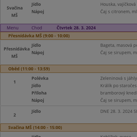
Jídlo
Houska, vajíčková
Svačina
Nápoj
Čaj s citronem, m
MŠ
Menu
Chod
Čtvrtek 28. 3. 2024
Přesnídávka MŠ (9:00 - 10:00)
Jídlo
Bageta, masová p
Přesnídávka
Nápoj
Čaj se sirupem, m
MŠ
Oběd (11:00 - 13:59)
Polévka
Zeleninová s jáhly
1
Jídlo
Králík po staroče
Příloha
bramborový knedl
Nápoj
Čaj se sirupem, m
Jídlo
DNE 28. 3. 2024 
2
Svačina MŠ (14:00 - 15:00)
Jídlo
Koblížek, ovoce