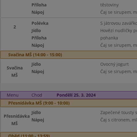
Příloha
těstoviny
Nápoj
Čaj se sirupem, m
Polévka
S játrovou zavářk
2
Jídlo
Hovězí nudličky p
Příloha
pohanka
Nápoj
Čaj se sirupem, m
Svačina MŠ (14:00 - 15:00)
Jídlo
Ovocný jogurt
Svačina
Nápoj
Čaj se sirupem, m
MŠ
Menu
Chod
Pondělí 25. 3. 2024
Přesnídávka MŠ (9:00 - 10:00)
Jídlo
Zapečené tousty s
Přesnídávka
Nápoj
Čaj s citronem, m
MŠ
Oběd (11:00 - 13:59)