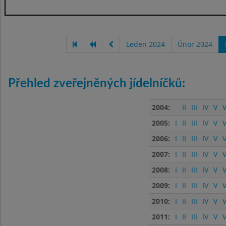
Leden 2024
Únor 2024
Přehled zveřejněných jídelníčků:
2004:
II
III
IV
V
V
2005:
I
II
III
IV
V
V
2006:
I
II
III
IV
V
V
2007:
I
II
III
IV
V
V
2008:
I
II
III
IV
V
V
2009:
I
II
III
IV
V
V
2010:
I
II
III
IV
V
V
2011:
I
II
III
IV
V
V