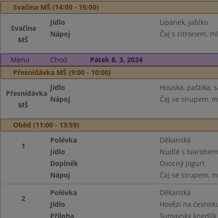
Svačina MŠ (14:00 - 15:00)
Jídlo
Lipánek, jablko
Svačina
Nápoj
Čaj s citronem, m
MŠ
Menu
Chod
Pátek 8. 3. 2024
Přesnídávka MŠ (9:00 - 10:00)
Jídlo
Houska, paštika, 
Přesnídávka
Nápoj
Čaj se sirupem, m
MŠ
Oběd (11:00 - 13:59)
Polévka
Děkanská
1
Jídlo
Nudle s tvarohem
Doplněk
Ovocný jogurt
Nápoj
Čaj se sirupem, m
Polévka
Děkanská
2
Jídlo
Hovězí na česnek
Příloha
šumavský knedlík