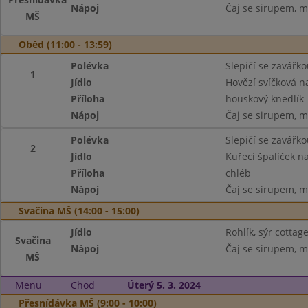
Nápoj
Čaj se sirupem, m
MŠ
Oběd (11:00 - 13:59)
Polévka
Slepičí se zavářko
1
Jídlo
Hovězí svíčková 
Příloha
houskový knedlík
Nápoj
Čaj se sirupem, m
Polévka
Slepičí se zavářko
2
Jídlo
Kuřecí špalíček na
Příloha
chléb
Nápoj
Čaj se sirupem, m
Svačina MŠ (14:00 - 15:00)
Jídlo
Rohlík, sýr cotta
Svačina
Nápoj
Čaj se sirupem, m
MŠ
Menu
Chod
Úterý 5. 3. 2024
Přesnídávka MŠ (9:00 - 10:00)