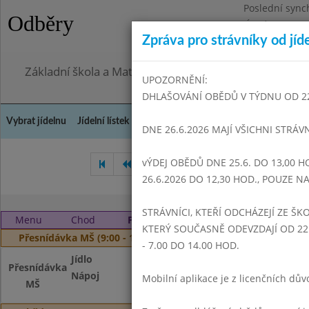
Poslední sync
Odběry
Úterý 28.7.202
Zpráva pro strávníky od jíd
Omezení obje
Základní škola a Mateřská škola Dr. Edvarda Beneše, 
UPOZORNĚNÍ:
DHLAŠOVÁNÍ OBĚDŮ V TÝDNU OD 22.6
Vybrat jídelnu
Jídelní lístek
Historie
Kontakty a informace
Doch
DNE 26.6.2026 MAJÍ VŠICHNI STRÁV
vÝDEJ OBĚDŮ DNE 25.6. DO 13,00 H
Leden 2024
Únor 2024
26.6.2026 DO 12,30 HOD., POUZE 
STRÁVNÍCI, KTEŘÍ ODCHÁZEJÍ ZE ŠKO
Menu
Chod
Pátek 1. 3. 2024
KTERÝ SOUČASNĚ ODEVZDAJÍ OD 22.
Přesnídávka MŠ (9:00 - 10:00)
- 7.00 DO 14.00 HOD.
Jídlo
Chléb lámanka, t
Přesnídávka
Nápoj
Čaj s citronem, m
Mobilní aplikace je z licenčních d
MŠ