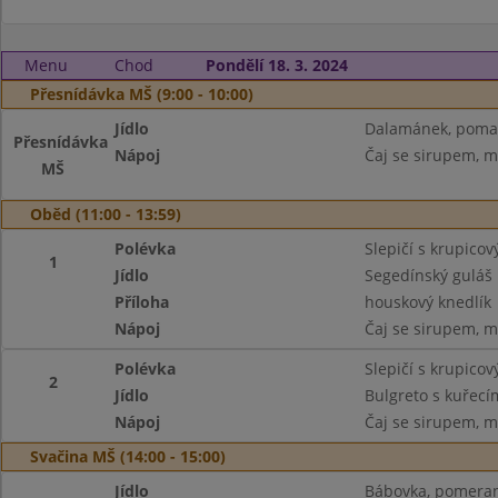
Menu
Chod
Pondělí 18. 3. 2024
Přesnídávka MŠ (9:00 - 10:00)
Jídlo
Dalamánek, pomaz
Přesnídávka
Nápoj
Čaj se sirupem, m
MŠ
Oběd (11:00 - 13:59)
Polévka
Slepičí s krupico
1
Jídlo
Segedínský guláš
Příloha
houskový knedlík
Nápoj
Čaj se sirupem, m
Polévka
Slepičí s krupico
2
Jídlo
Bulgreto s kuřecí
Nápoj
Čaj se sirupem, m
Svačina MŠ (14:00 - 15:00)
Jídlo
Bábovka, pomera