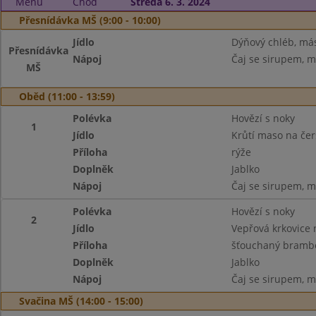
Menu
Chod
Středa 6. 3. 2024
Přesnídávka MŠ (9:00 - 10:00)
Jídlo
Dýňový chléb, más
Přesnídávka
Nápoj
Čaj se sirupem, m
MŠ
Oběd (11:00 - 13:59)
Polévka
Hovězí s noky
1
Jídlo
Krůtí maso na čer
Příloha
rýže
Doplněk
Jablko
Nápoj
Čaj se sirupem, m
Polévka
Hovězí s noky
2
Jídlo
Vepřová krkovice
Příloha
šťouchaný bramb
Doplněk
Jablko
Nápoj
Čaj se sirupem, m
Svačina MŠ (14:00 - 15:00)