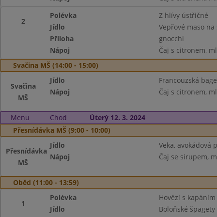
Polévka
Z hlívy ústřičné
2
Jídlo
Vepřové maso na 
Příloha
gnocchi
Nápoj
Čaj s citronem, m
Svačina MŠ (14:00 - 15:00)
Jídlo
Francouzská bage
Svačina
Nápoj
Čaj s citronem, m
MŠ
Menu
Chod
Úterý 12. 3. 2024
Přesnídávka MŠ (9:00 - 10:00)
Jídlo
Veka, avokádová 
Přesnídávka
Nápoj
Čaj se sirupem, m
MŠ
Oběd (11:00 - 13:59)
Polévka
Hovězí s kapáním
1
Jídlo
Boloňské špagety