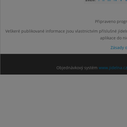
Připraveno progr
Veškeré publikované informace jsou vlastnictvím příslušné jídel
aplikace do n
Zásady 
Objednávkový systém
www.jidelna.c