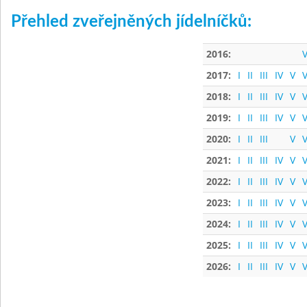
Přehled zveřejněných jídelníčků:
2016:
V
2017:
I
II
III
IV
V
V
2018:
I
II
III
IV
V
V
2019:
I
II
III
IV
V
V
2020:
I
II
III
V
V
2021:
I
II
III
IV
V
V
2022:
I
II
III
IV
V
V
2023:
I
II
III
IV
V
V
2024:
I
II
III
IV
V
V
2025:
I
II
III
IV
V
V
2026:
I
II
III
IV
V
V