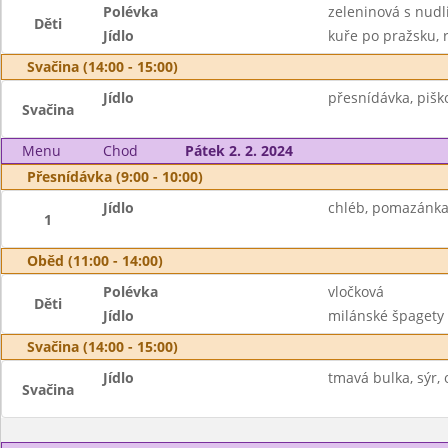
Polévka
zeleninová s nudl
Děti
Jídlo
kuře po pražsku, r
Svačina (14:00 - 15:00)
Jídlo
přesnídávka, piško
Svačina
Menu
Chod
Pátek 2. 2. 2024
Přesnídávka (9:00 - 10:00)
Jídlo
chléb, pomazánka 
1
Oběd (11:00 - 14:00)
Polévka
vločková
Děti
Jídlo
milánské špagety 
Svačina (14:00 - 15:00)
Jídlo
tmavá bulka, sýr, 
Svačina