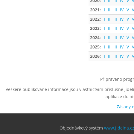
2020:
I
II
III
IV
V
V
2021:
I
II
III
IV
V
V
2022:
I
II
III
IV
V
V
2023:
I
II
III
IV
V
V
2024:
I
II
III
IV
V
V
2025:
I
II
III
IV
V
V
2026:
I
II
III
IV
V
V
Připraveno progr
Veškeré publikované informace jsou vlastnictvím příslušné jídel
aplikace do n
Zásady 
Objednávkový systém
www.jidelna.c