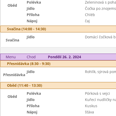
Polévka
Zeleninová s poh
Oběd
Jídlo
Čočka po znojemsk
Příloha
Chléb
Nápoj
čaj
Svačina (14:00 - 14:30)
Jídlo
Domácí čočková bu
Svačina
Menu
Chod
Pondělí 26. 2. 2024
Přesnídávka (8:30 - 9:30)
Jídlo
Rohlík, sýrová po
Přesnídávka
Oběd (11:40 - 13:30)
Polévka
Pórková s vejci
Oběd
Jídlo
Kuřecí nudličky na
Příloha
Kuskus
Nápoj
šťáva