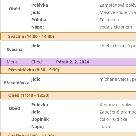
Polévka
Žampiónová polé
Oběd
Jídlo
Masové koule v r
Příloha
Těstovina
Nápoj
voda s citrónem
Svačina (14:00 - 14:30)
Jídlo
chléb, cizrnová p
Svačina
Menu
Chod
Pátek 2. 2. 2024
Přesnídávka (8:30 - 9:30)
Jídlo
míchaná vejce , pe
Přesnídávka
Oběd (11:40 - 13:30)
Polévka
Kmínová s noky
Oběd
Jídlo
Zapečené brambo
Doplněk
čoko - srdíčka
Nápoj
šťáva
Svačina (14:00 - 14:30)