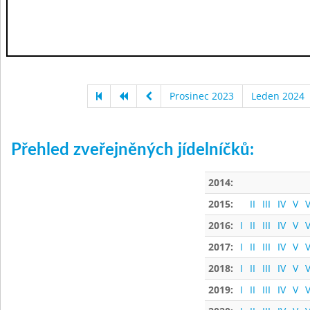
Prosinec 2023
Leden 2024
Přehled zveřejněných jídelníčků:
2014:
2015:
II
III
IV
V
V
2016:
I
II
III
IV
V
V
2017:
I
II
III
IV
V
V
2018:
I
II
III
IV
V
V
2019:
I
II
III
IV
V
V