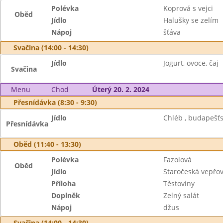
Polévka
Koprová s vejci
Oběd
Jídlo
Halušky se zelím
Nápoj
šťáva
Svačina (14:00 - 14:30)
Jídlo
Jogurt, ovoce, čaj
Svačina
Menu
Chod
Úterý 20. 2. 2024
Přesnídávka (8:30 - 9:30)
Jídlo
Chléb , budapešť
Přesnídávka
Oběd (11:40 - 13:30)
Polévka
Fazolová
Oběd
Jídlo
Staročeská vepřov
Příloha
Těstoviny
Doplněk
Zelný salát
Nápoj
džus
Svačina (14:00 - 14:30)