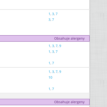
1
,
3
,
7
3
,
7
Obsahuje alergeny
1
,
3
,
7
,
9
1
,
3
,
7
1
,
7
1
,
3
,
7
,
9
10
1
,
7
Obsahuje alergeny