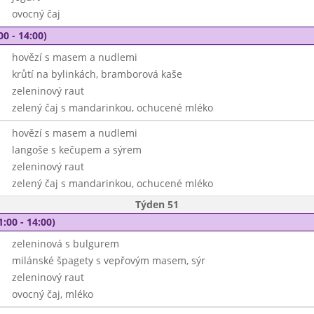
ovocný čaj
00 - 14:00)
hovězí s masem a nudlemi
krůtí na bylinkách, bramborová kaše
zeleninový raut
zelený čaj s mandarinkou, ochucené mléko
hovězí s masem a nudlemi
langoše s kečupem a sýrem
zeleninový raut
zelený čaj s mandarinkou, ochucené mléko
Týden 51
1:00 - 14:00)
zeleninová s bulgurem
milánské špagety s vepřovým masem, sýr
zeleninový raut
ovocný čaj, mléko