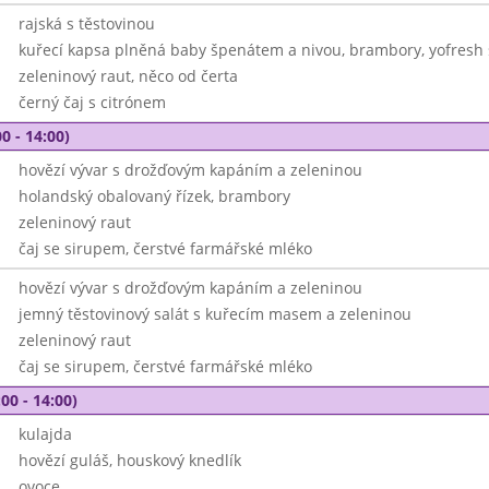
rajská s těstovinou
kuřecí kapsa plněná baby špenátem a nivou, brambory, yofresh s
zeleninový raut, něco od čerta
černý čaj s citrónem
0 - 14:00)
hovězí vývar s drožďovým kapáním a zeleninou
holandský obalovaný řízek, brambory
zeleninový raut
čaj se sirupem, čerstvé farmářské mléko
hovězí vývar s drožďovým kapáním a zeleninou
jemný těstovinový salát s kuřecím masem a zeleninou
zeleninový raut
čaj se sirupem, čerstvé farmářské mléko
00 - 14:00)
kulajda
hovězí guláš, houskový knedlík
ovoce