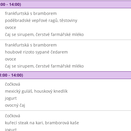
00 - 14:00)
frankfurtská s bramborem
poděbradské vepřové ragů, těstoviny
ovoce
čaj se sirupem, čerstvé farmářské mléko
frankfurtská s bramborem
houbové rizoto sypané čedarem
ovoce
čaj se sirupem, čerstvé farmářské mléko
1:00 - 14:00)
čočková
mexický guláš, houskový knedlík
jogurt
ovocný čaj
čočková
kuřecí steak na kari, bramborová kaše
jogurt