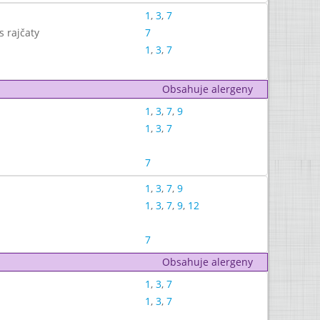
1
,
3
,
7
 rajčaty
7
1
,
3
,
7
Obsahuje alergeny
1
,
3
,
7
,
9
1
,
3
,
7
7
1
,
3
,
7
,
9
1
,
3
,
7
,
9
,
12
7
Obsahuje alergeny
1
,
3
,
7
1
,
3
,
7