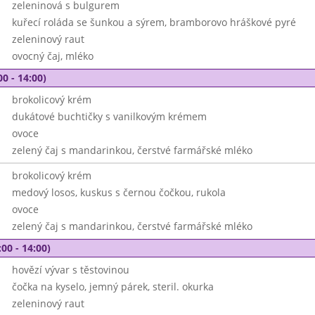
zeleninová s bulgurem
kuřecí roláda se šunkou a sýrem, bramborovo hráškové pyré
zeleninový raut
ovocný čaj, mléko
00 - 14:00)
brokolicový krém
dukátové buchtičky s vanilkovým krémem
ovoce
zelený čaj s mandarinkou, čerstvé farmářské mléko
brokolicový krém
medový losos, kuskus s černou čočkou, rukola
ovoce
zelený čaj s mandarinkou, čerstvé farmářské mléko
00 - 14:00)
hovězí vývar s těstovinou
čočka na kyselo, jemný párek, steril. okurka
zeleninový raut