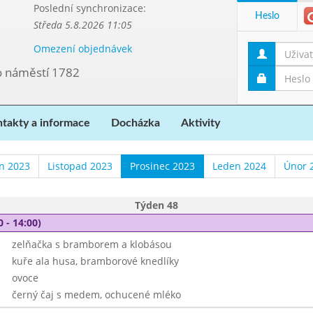
Poslední synchronizace:
Heslo
Středa 5.8.2026 11:05
Omezení objednávek
vo náměstí 1782
takty a informace
Docházka
Aktivity
en 2023
Listopad 2023
Prosinec 2023
Leden 2024
Únor 
Týden 48
0 - 14:00)
zelňačka s bramborem a klobásou
kuře ala husa, bramborové knedlíky
ovoce
černý čaj s medem, ochucené mléko