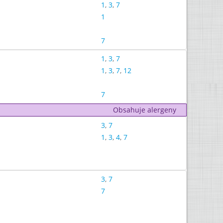
1
,
3
,
7
1
7
1
,
3
,
7
1
,
3
,
7
,
12
7
Obsahuje alergeny
3
,
7
1
,
3
,
4
,
7
3
,
7
7