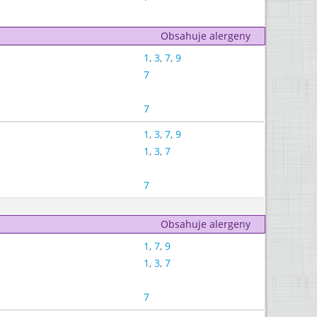
Obsahuje alergeny
1
,
3
,
7
,
9
7
7
1
,
3
,
7
,
9
1
,
3
,
7
7
Obsahuje alergeny
1
,
7
,
9
1
,
3
,
7
7