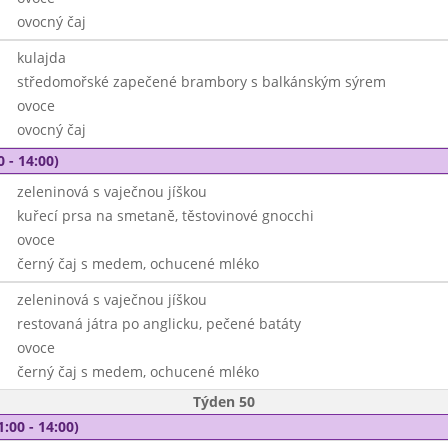
ovocný čaj
kulajda
středomořské zapečené brambory s balkánským sýrem
ovoce
ovocný čaj
0 - 14:00)
zeleninová s vaječnou jíškou
kuřecí prsa na smetaně, těstovinové gnocchi
ovoce
černý čaj s medem, ochucené mléko
zeleninová s vaječnou jíškou
restovaná játra po anglicku, pečené batáty
ovoce
černý čaj s medem, ochucené mléko
Týden 50
1:00 - 14:00)