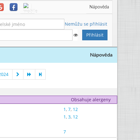
Nápověda
Nemůžu se přihlásit
Nápověda
2024
Obsahuje alergeny
1
,
7
,
12
1
,
3
,
12
7