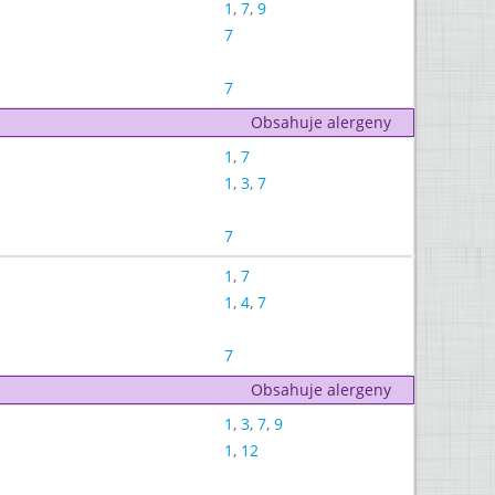
1
,
7
,
9
7
7
Obsahuje alergeny
1
,
7
1
,
3
,
7
7
1
,
7
1
,
4
,
7
7
Obsahuje alergeny
1
,
3
,
7
,
9
1
,
12