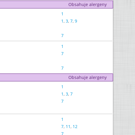
Obsahuje alergeny
1
1
,
3
,
7
,
9
7
1
7
7
Obsahuje alergeny
1
1
,
3
,
7
7
1
7
,
11
,
12
7