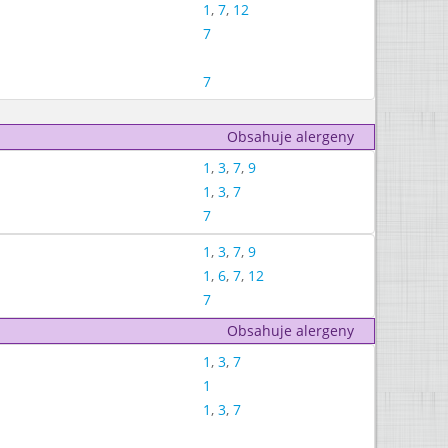
1
,
7
,
12
7
7
Obsahuje alergeny
1
,
3
,
7
,
9
1
,
3
,
7
7
1
,
3
,
7
,
9
1
,
6
,
7
,
12
7
Obsahuje alergeny
1
,
3
,
7
1
1
,
3
,
7