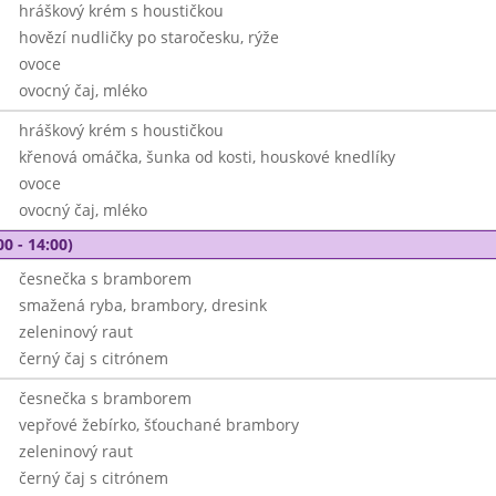
hráškový krém s houstičkou
hovězí nudličky po staročesku, rýže
ovoce
ovocný čaj, mléko
hráškový krém s houstičkou
křenová omáčka, šunka od kosti, houskové knedlíky
ovoce
ovocný čaj, mléko
00 - 14:00)
česnečka s bramborem
smažená ryba, brambory, dresink
zeleninový raut
černý čaj s citrónem
česnečka s bramborem
vepřové žebírko, šťouchané brambory
zeleninový raut
černý čaj s citrónem