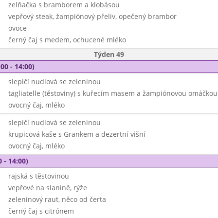
zelňačka s bramborem a klobásou
vepřový steak, žampiónový přeliv, opečený brambor
ovoce
černý čaj s medem, ochucené mléko
Týden 49
00 - 14:00)
slepičí nudlová se zeleninou
tagliatelle (těstoviny) s kuřecím masem a žampiónovou omáčkou
ovocný čaj, mléko
slepičí nudlová se zeleninou
krupicová kaše s Grankem a dezertní višní
ovocný čaj, mléko
 - 14:00)
rajská s těstovinou
vepřové na slanině, rýže
zeleninový raut, něco od čerta
černý čaj s citrónem