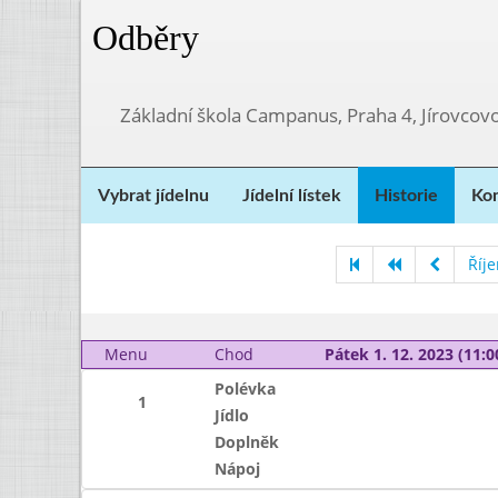
Odběry
Základní škola Campanus, Praha 4, Jírovco
Vybrat jídelnu
Jídelní lístek
Historie
Kon
Říj
Menu
Chod
Pátek 1. 12. 2023 (11:0
Polévka
1
Jídlo
Doplněk
Nápoj