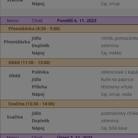
Nápoj
čaj, sirup
Menu
Chod
Pondělí 6. 11. 2023
Přesnídávka (8:30 - 9:00)
Jídlo
rohlík, pomazánk
Přesnídávka
Doplněk
zelenina
Nápoj
čaj, mléko
Oběd (11:30 - 13:00)
Polévka
zeleninová s kap
Oběd
Jídlo
kuře na paprice
Příloha
těstoviny vrtule
Nápoj
čaj, sirup, voda
Svačina (13:30 - 14:00)
Jídlo
podmáslový chléb
Svačina
Doplněk
zelenina
Nápoj
čaj, bílá kava
Menu
Chod
Úterý 7. 11. 2023