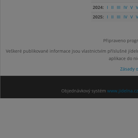
2024:
I
II
III
IV
V
V
2025:
I
II
III
IV
V
V
Připraveno progr
Veškeré publikované informace jsou vlastnictvím příslušné jídel
aplikace do n
Zásady 
Objednávkový systém
www.jidelna.c