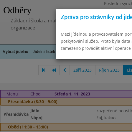
Poslední sync
Odběry
Pondělí 7.7.20
Zpráva pro strávníky od jíd
Základní škola a mateřská škola Libá, okres Cheb, př
organizace
Mezi jídelnou a provozovatelem por
poskytování služeb. Proto byla dat
zamezeno provádět aktivní operace (
Vybrat jídelnu
Jídelní lístek
Historie
Kontakty a informace
Doch
Září 2023
Říjen 2023
Li
Menu
Chod
Středa 1. 11. 2023
Přesnídávka (8:30 - 9:00)
Jídlo
rozpečené housti
Přesnídávka
Nápoj
čaj, kakao
Oběd (11:30 - 13:00)