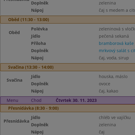
Doplněk
zelenina
Nápoj
čaj s medem a ci
Oběd (11:30 - 13:00)
Polévka
zeleninová s vloč
Oběd
Jídlo
pečená sekaná
Příloha
bramborová kaše
Doplněk
mrkvový salát s c
Nápoj
čaj, voda, sirup
Svačina (13:30 - 14:00)
Jídlo
houska, máslo
Svačina
Doplněk
ovoce
Nápoj
čaj, kakao
Menu
Chod
Čtvrtek 30. 11. 2023
Přesnídávka (8:30 - 9:00)
Jídlo
chléb ve vajíčku
Přesnídávka
Doplněk
zelenina
Nápoj
čaj