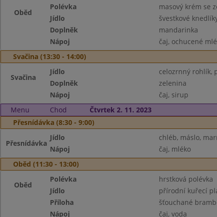
Polévka
masový krém se z
Oběd
Jídlo
švestkové knedlík
Doplněk
mandarinka
Nápoj
čaj, ochucené ml
Svačina (13:30 - 14:00)
Jídlo
celozrnný rohlík,
Svačina
Doplněk
zelenina
Nápoj
čaj, sirup
Menu
Chod
Čtvrtek 2. 11. 2023
Přesnídávka (8:30 - 9:00)
Jídlo
chléb, máslo, ma
Přesnídávka
Nápoj
čaj, mléko
Oběd (11:30 - 13:00)
Polévka
hrstková polévka
Oběd
Jídlo
přírodní kuřecí pl
Příloha
šťouchané brambo
Nápoj
čaj, voda