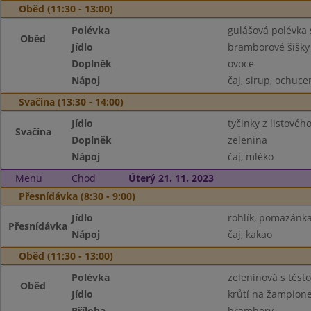
Oběd (11:30 - 13:00)
Polévka
gulášová polévka
Oběd
Jídlo
bramborové šišk
Doplněk
ovoce
Nápoj
čaj, sirup, ochuc
Svačina (13:30 - 14:00)
Jídlo
tyčinky z listovéh
Svačina
Doplněk
zelenina
Nápoj
čaj, mléko
Menu
Chod
Úterý 21. 11. 2023
Přesnídávka (8:30 - 9:00)
Jídlo
rohlík, pomazánk
Přesnídávka
Nápoj
čaj, kakao
Oběd (11:30 - 13:00)
Polévka
zeleninová s těst
Oběd
Jídlo
krůtí na žampion
Příloha
brambory