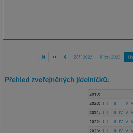
Září 2023
Říjen 2023
Li
Přehled zveřejněných jídelníčků:
2019:
2020:
I
II
III
V
V
2021:
I
II
III
IV
V
V
2022:
I
II
III
IV
V
V
2023:
I
II
III
IV
V
V