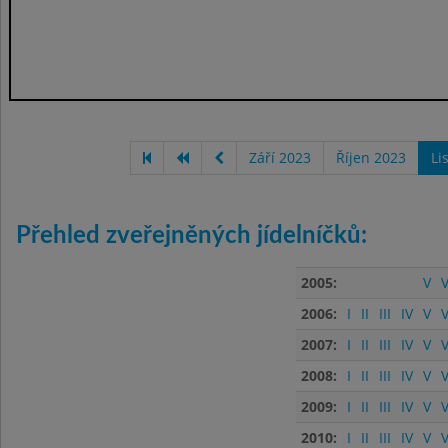
Září 2023
Říjen 2023
Li
Přehled zveřejněných jídelníčků:
2005:
V
V
2006:
I
II
III
IV
V
V
2007:
I
II
III
IV
V
V
2008:
I
II
III
IV
V
V
2009:
I
II
III
IV
V
V
2010:
I
II
III
IV
V
V