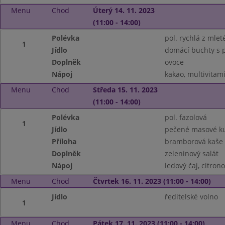
Menu
Chod
Úterý 14. 11. 2023
(11:00 - 14:00)
Polévka
pol. rychlá z mle
1
Jídlo
domácí buchty s p
Doplněk
ovoce
Nápoj
kakao, multivitam
Menu
Chod
Středa 15. 11. 2023
(11:00 - 14:00)
Polévka
pol. fazolová
1
Jídlo
pečené masové ku
Příloha
bramborová kaše
Doplněk
zeleninový salát
Nápoj
ledový čaj, citrono
Menu
Chod
Čtvrtek 16. 11. 2023 (11:00 - 14:00)
Jídlo
ředitelské volno
1
Menu
Chod
Pátek 17. 11. 2023 (11:00 - 14:00)