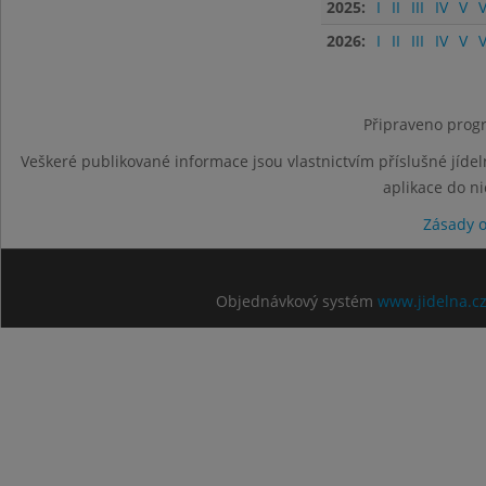
2025:
I
II
III
IV
V
V
2026:
I
II
III
IV
V
V
Připraveno progr
Veškeré publikované informace jsou vlastnictvím příslušné jídel
aplikace do n
Zásady 
Objednávkový systém
www.jidelna.c