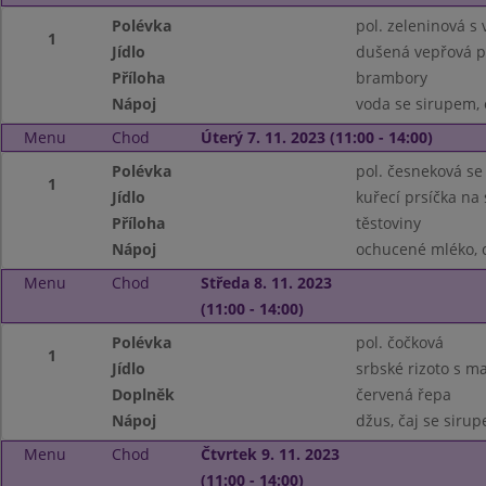
Polévka
pol. zeleninová s 
1
Jídlo
dušená vepřová pl
Příloha
brambory
Nápoj
voda se sirupem, 
Menu
Chod
Úterý 7. 11. 2023 (11:00 - 14:00)
Polévka
pol. česneková s
1
Jídlo
kuřecí prsíčka na
Příloha
těstoviny
Nápoj
ochucené mléko, c
Menu
Chod
Středa 8. 11. 2023
(11:00 - 14:00)
Polévka
pol. čočková
1
Jídlo
srbské rizoto s 
Doplněk
červená řepa
Nápoj
džus, čaj se siru
Menu
Chod
Čtvrtek 9. 11. 2023
(11:00 - 14:00)