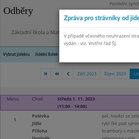
Poslední sync
Odběry
Pondělí 27.7.2
Zpráva pro strávníky od jíd
Omezení obje
Základní škola a Mateřská škola, Praha 4, Ohradní 49
V případě včasného neuhrazení str
vydán - viz. Vnitřní řád ŠJ.
Vybrat jídelnu
Jídelní lístek
Historie
Kontakty a informace
Doch
Září 2023
Říjen 2023
Li
Menu
Chod
Středa 1. 11. 2023
(11:00 - 14:00)
Polévka
pol. hovězí se ze
1
Jídlo
rybí filé pod sýro
Příloha
brambory s másle
Doplněk
zeleninový salát