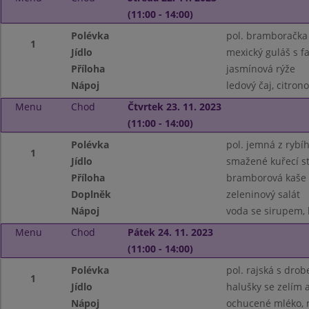
(11:00 - 14:00)
Polévka
pol. bramboračka
1
Jídlo
mexický guláš s f
Příloha
jasmínová rýže
Nápoj
ledový čaj, citrono
Menu
Chod
Čtvrtek 23. 11. 2023
(11:00 - 14:00)
Polévka
pol. jemná z rybíh
1
Jídlo
smažené kuřecí st
Příloha
bramborová kaše
Doplněk
zeleninový salát
Nápoj
voda se sirupem, 
Menu
Chod
Pátek 24. 11. 2023
(11:00 - 14:00)
Polévka
pol. rajská s dro
1
Jídlo
halušky se zelím
Nápoj
ochucené mléko, m