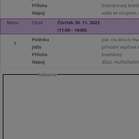
Příloha
bramborový knedl
Nápoj
voda se sirupem, 
Menu
Chod
Čtvrtek 30. 11. 2023
(11:00 - 14:00)
Polévka
pol. risi-bisi (s 
1
Jídlo
přírodní vepřové
Příloha
brambory
Nápoj
džus, multivitamí
Reklama: