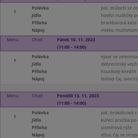
Polévka
pol. drůbeží se z
1
Jídlo
hovězí nudličky 
Příloha
bramborová kaše
Nápoj
mléko, multivitam
Menu
Chod
Pátek 10. 11. 2023
(11:00 - 14:00)
Polévka
vývar se zelenin
1
Jídlo
debrecínský vepřo
Příloha
houskový knedlík
Nápoj
ledový čaj, ovocný
Menu
Chod
Pondělí 13. 11. 2023
(11:00 - 14:00)
Polévka
pol. brokolicová s 
1
Jídlo
kuřecí prsíčka po
Příloha
jasmínová rýže
Nápoj
džus, čaj se siru