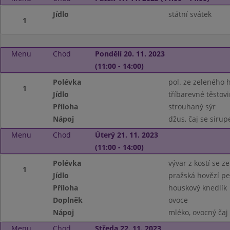
Jídlo
státní svátek
1
Menu
Chod
Pondělí 20. 11. 2023
(11:00 - 14:00)
Polévka
pol. ze zeleného 
1
Jídlo
tříbarevné těstov
Příloha
strouhaný sýr
Nápoj
džus, čaj se siru
Menu
Chod
Úterý 21. 11. 2023
(11:00 - 14:00)
Polévka
vývar z kostí se 
1
Jídlo
pražská hovězí p
Příloha
houskový knedlík
Doplněk
ovoce
Nápoj
mléko, ovocný čaj
Menu
Chod
Středa 22. 11. 2023