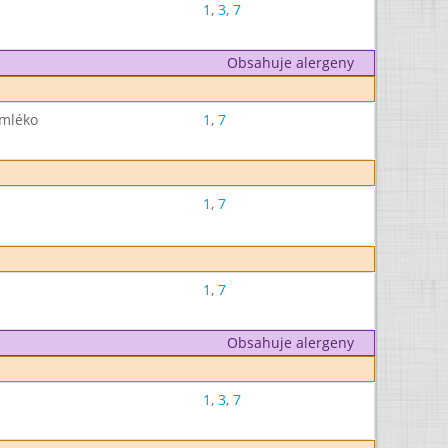
1
,
3
,
7
Obsahuje alergeny
 mléko
1
,
7
1
,
7
1
,
7
Obsahuje alergeny
1
,
3
,
7