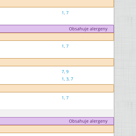
1
,
7
Obsahuje alergeny
1
,
7
7
,
9
1
,
3
,
7
1
,
7
Obsahuje alergeny