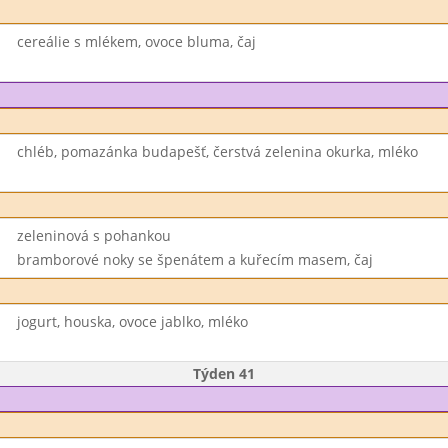
cereálie s mlékem, ovoce bluma, čaj
chléb, pomazánka budapešť, čerstvá zelenina okurka, mléko
zeleninová s pohankou
bramborové noky se špenátem a kuřecím masem, čaj
jogurt, houska, ovoce jablko, mléko
Týden 41