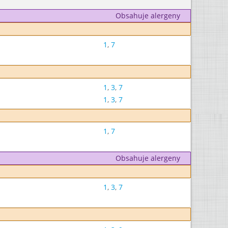
Obsahuje alergeny
1
,
7
1
,
3
,
7
1
,
3
,
7
1
,
7
Obsahuje alergeny
1
,
3
,
7