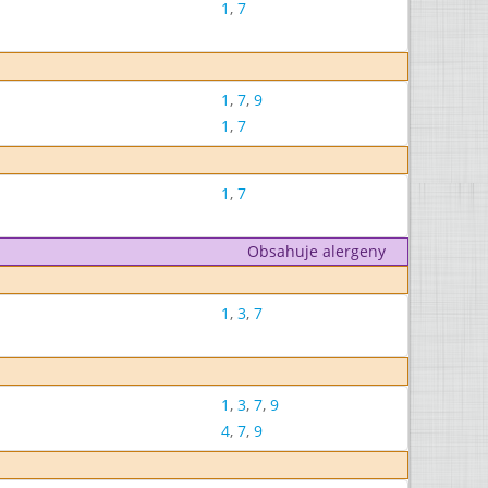
1
,
7
1
,
7
,
9
1
,
7
1
,
7
Obsahuje alergeny
1
,
3
,
7
1
,
3
,
7
,
9
4
,
7
,
9