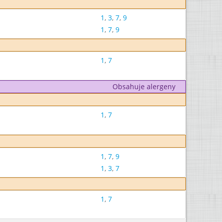
1
,
3
,
7
,
9
1
,
7
,
9
1
,
7
Obsahuje alergeny
1
,
7
1
,
7
,
9
1
,
3
,
7
1
,
7