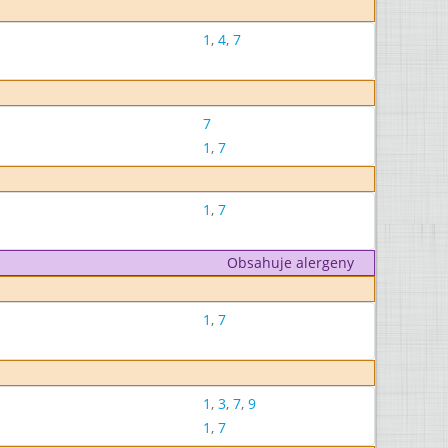
1
,
4
,
7
7
1
,
7
1
,
7
Obsahuje alergeny
1
,
7
1
,
3
,
7
,
9
1
,
7