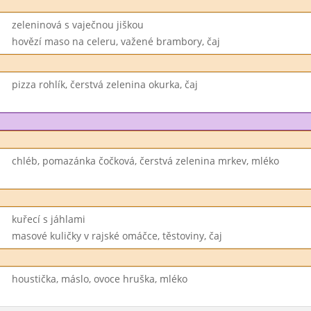
zeleninová s vaječnou jiškou
hovězí maso na celeru, važené brambory, čaj
pizza rohlík, čerstvá zelenina okurka, čaj
chléb, pomazánka čočková, čerstvá zelenina mrkev, mléko
kuřecí s jáhlami
masové kuličky v rajské omáčce, těstoviny, čaj
houstička, máslo, ovoce hruška, mléko