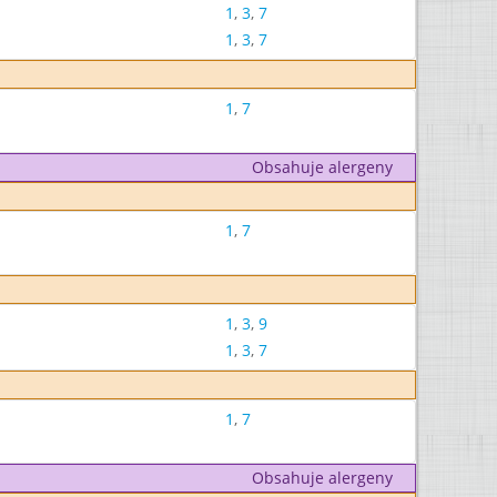
1
,
3
,
7
1
,
3
,
7
1
,
7
Obsahuje alergeny
1
,
7
1
,
3
,
9
1
,
3
,
7
1
,
7
Obsahuje alergeny