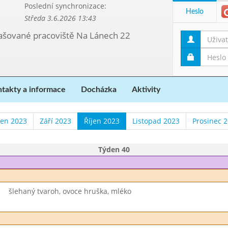
Poslední synchronizace:
Heslo
Středa 3.6.2026 13:43
etašované pracoviště Na Lánech 22
takty a informace
Docházka
Aktivity
en 2023
Září 2023
Říjen 2023
Listopad 2023
Prosinec 
Týden 40
šlehaný tvaroh, ovoce hruška, mléko