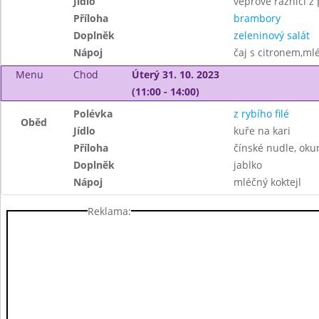
Jídlo
vepřové ražniči z
Příloha
brambory
Doplněk
zeleninový salát
Nápoj
čaj s citronem,ml
Menu
Chod
Úterý 31. 10. 2023
(11:00 - 14:00)
Polévka
z rybího filé
Oběd
Jídlo
kuře na kari
Příloha
čínské nudle, okur
Doplněk
jablko
Nápoj
mléčný koktejl
Reklama: