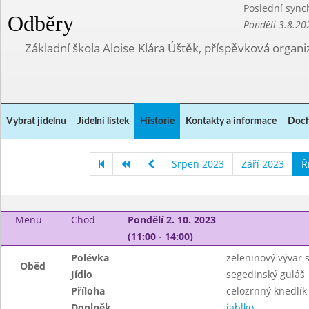
Poslední sync
Odběry
Pondělí 3.8.20
Základní škola Aloise Klára Úštěk, příspěvková organi
Vybrat jídelnu
Jídelní lístek
Historie
Kontakty a informace
Doch
Srpen 2023
Září 2023
Ř
Menu
Chod
Pondělí 2. 10. 2023
(11:00 - 14:00)
Polévka
zeleninový vývar 
Oběd
Jídlo
segedinský guláš
Příloha
celozrnný knedlík
Doplněk
jablko