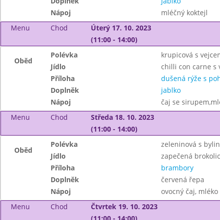
Doplněk
jablko
Nápoj
mléčný koktejl
Menu
Chod
Úterý 17. 10. 2023
(11:00 - 14:00)
Polévka
krupicová s vejce
Oběd
Jídlo
chilli con carne
Příloha
dušená rýže s po
Doplněk
jablko
Nápoj
čaj se sirupem,ml
Menu
Chod
Středa 18. 10. 2023
(11:00 - 14:00)
Polévka
zeleninová s byli
Oběd
Jídlo
zapečená brokoli
Příloha
brambory
Doplněk
červená řepa
Nápoj
ovocný čaj, mléko
Menu
Chod
Čtvrtek 19. 10. 2023
(11:00 - 14:00)