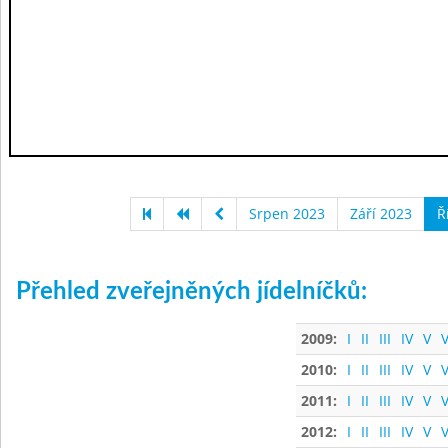
Srpen 2023
Září 2023
Ř
Přehled zveřejněných jídelníčků:
2009:
I
II
III
IV
V
V
2010:
I
II
III
IV
V
V
2011:
I
II
III
IV
V
V
2012:
I
II
III
IV
V
V