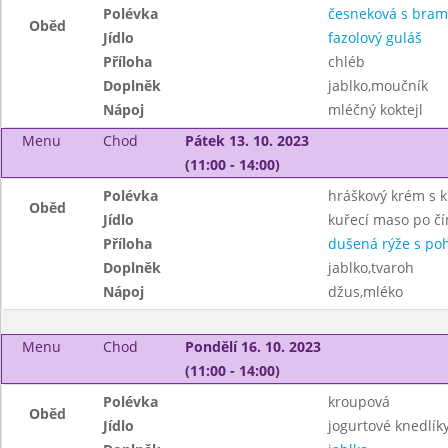
Polévka
česneková s bra
Oběd
Jídlo
fazolový guláš
Příloha
chléb
Doplněk
jablko,moučník
Nápoj
mléčný koktejl
Menu
Chod
Pátek 13. 10. 2023
(11:00 - 14:00)
Polévka
hráškový krém s 
Oběd
Jídlo
kuřecí maso po č
Příloha
dušená rýže s po
Doplněk
jablko,tvaroh
Nápoj
džus,mléko
Menu
Chod
Pondělí 16. 10. 2023
(11:00 - 14:00)
Polévka
kroupová
Oběd
Jídlo
jogurtové knedlí