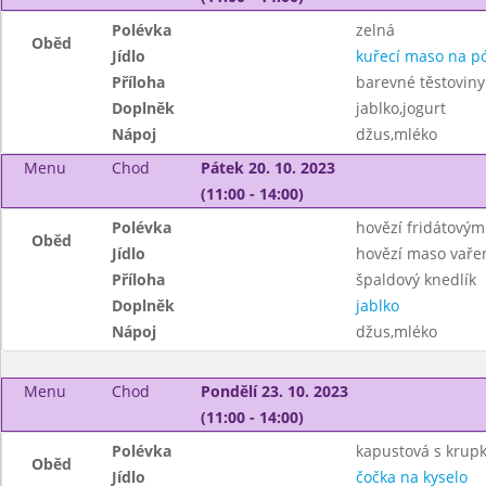
Polévka
zelná
Oběd
Jídlo
kuřecí maso na p
Příloha
barevné těstoviny
Doplněk
jablko,jogurt
Nápoj
džus,mléko
Menu
Chod
Pátek 20. 10. 2023
(11:00 - 14:00)
Polévka
hovězí fridátovým
Oběd
Jídlo
hovězí maso vaře
Příloha
špaldový knedlík
Doplněk
jablko
Nápoj
džus,mléko
Menu
Chod
Pondělí 23. 10. 2023
(11:00 - 14:00)
Polévka
kapustová s krup
Oběd
Jídlo
čočka na kyselo