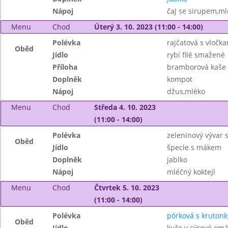
Nápoj
čaj se sirupem,ml
Menu
Chod
Úterý 3. 10. 2023 (11:00 - 14:00)
Polévka
rajčatová s vločk
Oběd
Jídlo
rybí filé smažené
Příloha
bramborová kaše
Doplněk
kompot
Nápoj
džus,mléko
Menu
Chod
Středa 4. 10. 2023
(11:00 - 14:00)
Polévka
zeleninový vývar s
Oběd
Jídlo
špecle s mákem
Doplněk
jablko
Nápoj
mléčný koktejl
Menu
Chod
Čtvrtek 5. 10. 2023
(11:00 - 14:00)
Polévka
pórková s krutonk
Oběd
Jídlo
kuře v sýrové om