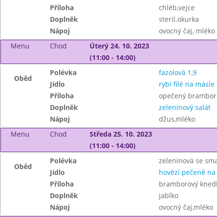
Příloha
chléb,vejce
Doplněk
steril.okurka
Nápoj
ovocný čaj, mléko
Menu
Chod
Úterý 24. 10. 2023
(11:00 - 14:00)
Polévka
fazolová 1,9
Oběd
Jídlo
rybí filé na másle 
Příloha
opečený brambor
Doplněk
zeleninový salát
Nápoj
džus,mléko
Menu
Chod
Středa 25. 10. 2023
(11:00 - 14:00)
Polévka
zeleninová se s
Oběd
Jídlo
hovězí pečeně na
Příloha
bramborový knedl
Doplněk
jablko
Nápoj
ovocný čaj,mléko