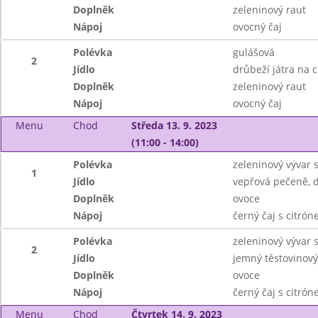
Doplněk
zeleninový raut
Nápoj
ovocný čaj
Polévka
gulášová
2
Jídlo
drůbeží játra na 
Doplněk
zeleninový raut
Nápoj
ovocný čaj
Menu
Chod
Středa 13. 9. 2023
(11:00 - 14:00)
Polévka
zeleninový vývar
1
Jídlo
vepřová pečeně, d
Doplněk
ovoce
Nápoj
černý čaj s citró
Polévka
zeleninový vývar
2
Jídlo
jemný těstovinový
Doplněk
ovoce
Nápoj
černý čaj s citró
Menu
Chod
Čtvrtek 14. 9. 2023