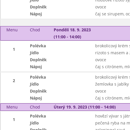
Doplněk
ovoce
Nápoj
čaj se sirupem, 
Menu
Chod
Pondělí 18. 9. 2023
(11:00 - 14:00)
Polévka
brokolicový krém 
1
Jídlo
rizoto s masem a 
Doplněk
ovoce
Nápoj
čaj s citrónem, m
Polévka
brokolicový krém 
2
Jídlo
žemlovka s jablky
Doplněk
ovoce
Nápoj
čaj s citrónem, m
Menu
Chod
Úterý 19. 9. 2023 (11:00 - 14:00)
Polévka
hovězí vývar s ját
1
Jídlo
pečená ryba na m
Doplněk
zeleninový raut