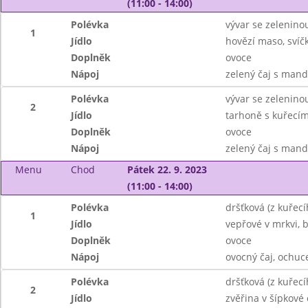
(11:00 - 14:00)
Polévka
vývar se zelenin
1
Jídlo
hovězí maso, svíč
Doplněk
ovoce
Nápoj
zelený čaj s man
Polévka
vývar se zelenin
2
Jídlo
tarhoně s kuřecí
Doplněk
ovoce
Nápoj
zelený čaj s man
Menu
Chod
Pátek 22. 9. 2023
(11:00 - 14:00)
Polévka
dršťková (z kuřec
1
Jídlo
vepřové v mrkvi,
Doplněk
ovoce
Nápoj
ovocný čaj, ochu
Polévka
dršťková (z kuřec
2
Jídlo
zvěřina v šípkové