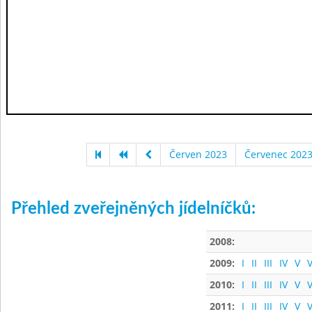
Červen 2023
Červenec 202
Přehled zveřejněných jídelníčků:
2008:
2009:
I
II
III
IV
V
V
2010:
I
II
III
IV
V
V
2011:
I
II
III
IV
V
V