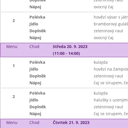
Nápoj
ovocný čaj
Polévka
hovězí vývar s ját
2
Jídlo
bramborový guláš
Doplněk
zeleninový raut
Nápoj
ovocný čaj
Menu
Chod
Středa 20. 9. 2023
(11:00 - 14:00)
Polévka
kulajda
1
Jídlo
hovězí na žampió
Doplněk
zeleninový raut
Nápoj
čaj se sirupem, č
Polévka
kulajda
2
Jídlo
halušky s uzeným
Doplněk
zeleninový raut
Nápoj
čaj se sirupem, č
Menu
Chod
Čtvrtek 21. 9. 2023