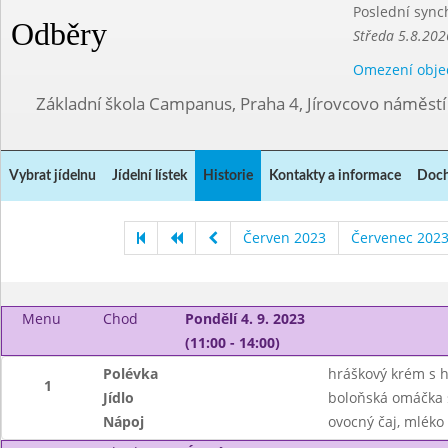
Poslední sync
Odběry
Středa 5.8.202
Omezení obje
Základní škola Campanus, Praha 4, Jírovcovo náměst
Vybrat jídelnu
Jídelní lístek
Historie
Kontakty a informace
Doch
Červen 2023
Červenec 202
Menu
Chod
Pondělí 4. 9. 2023
(11:00 - 14:00)
Polévka
hráškový krém s 
1
Jídlo
boloňská omáčka 
Nápoj
ovocný čaj, mléko