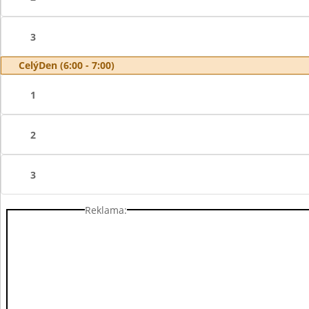
3
CelýDen (6:00 - 7:00)
1
2
3
Reklama: