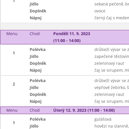
1
Jídlo
sekaná pečeně, br
Doplněk
ovoce
Nápoj
černý čaj s mede
Menu
Chod
Pondělí 11. 9. 2023
(11:00 - 14:00)
Polévka
drůbeží vývar se 
1
Jídlo
zapečené těstov
Doplněk
zeleninový raut
Nápoj
čaj se sirupem, m
Polévka
drůbeží vývar se 
2
Jídlo
vepřové žebírko,
Doplněk
zeleninový raut
Nápoj
čaj se sirupem, m
Menu
Chod
Úterý 12. 9. 2023 (11:00 - 14:00)
Polévka
gulášová
1
Jídlo
hovězí na slanině