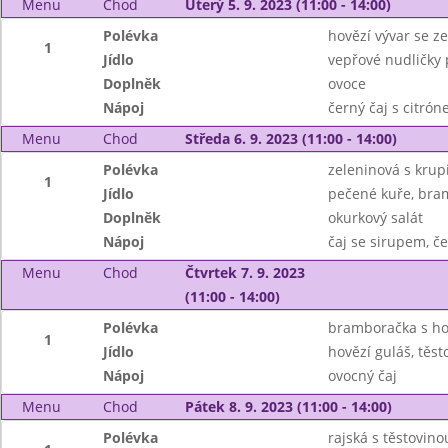
Menu
Chod
Úterý 5. 9. 2023 (11:00 - 14:00)
Polévka
hovězí vývar se z
1
Jídlo
vepřové nudličky 
Doplněk
ovoce
Nápoj
černý čaj s citró
Menu
Chod
Středa 6. 9. 2023 (11:00 - 14:00)
Polévka
zeleninová s krupi
1
Jídlo
pečené kuře, bra
Doplněk
okurkový salát
Nápoj
čaj se sirupem, č
Menu
Chod
Čtvrtek 7. 9. 2023
(11:00 - 14:00)
Polévka
bramboračka s h
1
Jídlo
hovězí guláš, těst
Nápoj
ovocný čaj
Menu
Chod
Pátek 8. 9. 2023 (11:00 - 14:00)
Polévka
rajská s těstovino