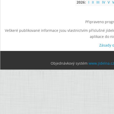
2026:
I
II
III
IV
V
V
Připraveno progr
Veškeré publikované informace jsou vlastnictvím příslušné jídel
aplikace do n
Zásady 
Objednávkový systém
www.jidelna.c