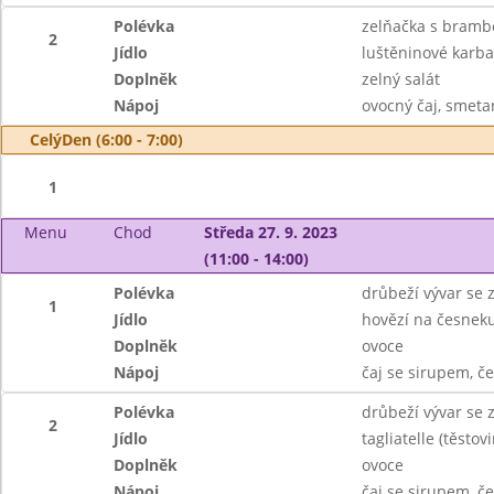
Polévka
zelňačka s bramb
2
Jídlo
luštěninové karb
Doplněk
zelný salát
Nápoj
ovocný čaj, smeta
CelýDen (6:00 - 7:00)
1
Menu
Chod
Středa 27. 9. 2023
(11:00 - 14:00)
Polévka
drůbeží vývar se 
1
Jídlo
hovězí na česnek
Doplněk
ovoce
Nápoj
čaj se sirupem, č
Polévka
drůbeží vývar se 
2
Jídlo
tagliatelle (těst
Doplněk
ovoce
Nápoj
čaj se sirupem, č