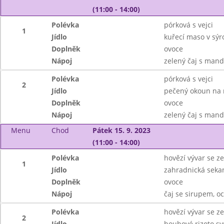
(11:00 - 14:00)
Polévka
pórková s vejci
1
Jídlo
kuřecí maso v sýr
Doplněk
ovoce
Nápoj
zelený čaj s man
Polévka
pórková s vejci
2
Jídlo
pečený okoun na m
Doplněk
ovoce
Nápoj
zelený čaj s man
Menu
Chod
Pátek 15. 9. 2023
(11:00 - 14:00)
Polévka
hovězí vývar se z
1
Jídlo
zahradnická seka
Doplněk
ovoce
Nápoj
čaj se sirupem, 
Polévka
hovězí vývar se z
2
Jídlo
houbové rizoto s