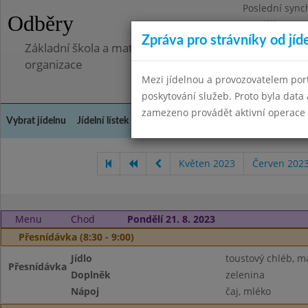
Poslední sync
Odběry
Pondělí 7.7.20
Zpráva pro strávníky od jíd
Základní škola a mateřská škola Libá, okres Cheb, př
organizace
Mezi jídelnou a provozovatelem por
poskytování služeb. Proto byla dat
zamezeno provádět aktivní operace (
Vybrat jídelnu
Jídelní lístek
Historie
Kontakty a informace
Doch
Květen 2023
Červen 202
Menu
Chod
Pondělí 21. 8. 2023
Přesnídávka (8:30 - 9:00)
Jídlo
toustový chléb, m
Přesnídávka
Doplněk
zelenina
Nápoj
čaj, mléko