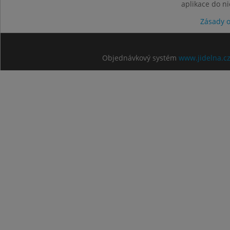
aplikace do n
Zásady 
Objednávkový systém
www.jidelna.c