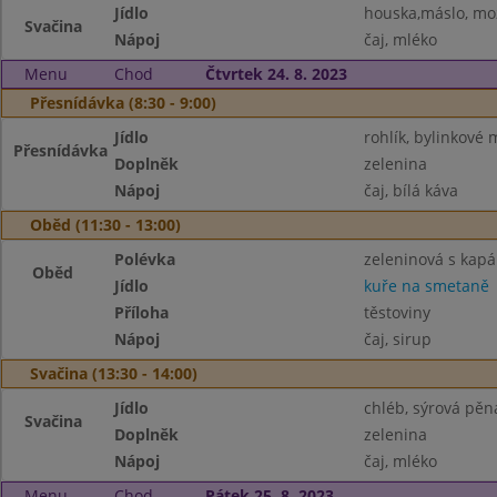
Jídlo
houska,máslo, moz
Svačina
Nápoj
čaj, mléko
Menu
Chod
Čtvrtek 24. 8. 2023
Přesnídávka (8:30 - 9:00)
Jídlo
rohlík, bylinkové 
Přesnídávka
Doplněk
zelenina
Nápoj
čaj, bílá káva
Oběd (11:30 - 13:00)
Polévka
zeleninová s kap
Oběd
Jídlo
kuře na smetaně
Příloha
těstoviny
Nápoj
čaj, sirup
Svačina (13:30 - 14:00)
Jídlo
chléb, sýrová pěn
Svačina
Doplněk
zelenina
Nápoj
čaj, mléko
Menu
Chod
Pátek 25. 8. 2023