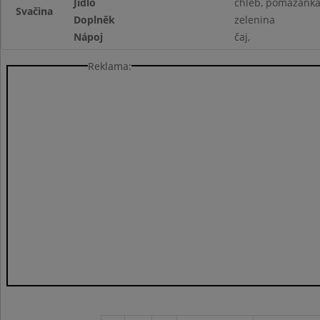
Jídlo
chléb, pomazánka 
Svačina
Doplněk
zelenina
Nápoj
čaj,
Reklama: