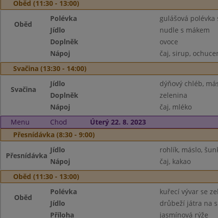
Oběd (11:30 - 13:00)
Polévka
gulášová polévka
Oběd
Jídlo
nudle s mákem
Doplněk
ovoce
Nápoj
čaj, sirup, ochuc
Svačina (13:30 - 14:00)
Jídlo
dýňový chléb, más
Svačina
Doplněk
zelenina
Nápoj
čaj, mléko
Menu
Chod
Úterý 22. 8. 2023
Přesnídávka (8:30 - 9:00)
Jídlo
rohlík, máslo, šun
Přesnídávka
Nápoj
čaj, kakao
Oběd (11:30 - 13:00)
Polévka
kuřecí vývar se z
Oběd
Jídlo
drůbeží játra na 
Příloha
jasmínová rýže