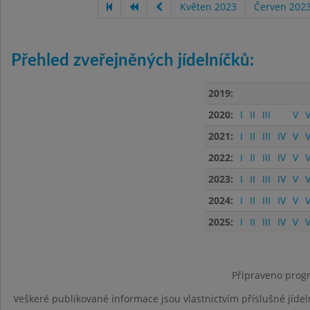
Květen 2023
Červen 202
Přehled zveřejněných jídelníčků:
2019:
2020:
I
II
III
V
V
2021:
I
II
III
IV
V
V
2022:
I
II
III
IV
V
V
2023:
I
II
III
IV
V
V
2024:
I
II
III
IV
V
V
2025:
I
II
III
IV
V
V
Připraveno progr
Veškeré publikované informace jsou vlastnictvím příslušné jídel