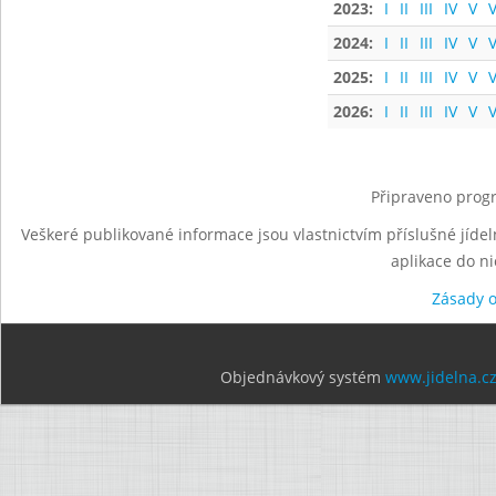
2023:
I
II
III
IV
V
V
2024:
I
II
III
IV
V
V
2025:
I
II
III
IV
V
V
2026:
I
II
III
IV
V
V
Připraveno progr
Veškeré publikované informace jsou vlastnictvím příslušné jídel
aplikace do n
Zásady 
Objednávkový systém
www.jidelna.c