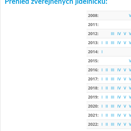
Přehled zveřejněných jídelníčků:
2008:
V
2011:
2012:
III
IV
V
V
2013:
I
II
III
IV
V
V
2014:
I
2015:
V
2016:
I
II
III
IV
V
V
2017:
I
II
III
IV
V
V
2018:
I
II
III
IV
V
V
2019:
I
II
III
IV
V
V
2020:
I
II
III
IV
V
V
2021:
I
II
III
IV
V
V
2022:
I
II
III
IV
V
V