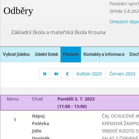
Poslední sync
Odběry
Středa 5.8.202
Omezení obje
Základní škola a mateřská škola Krouna
Vybrat jídelnu
Jídelní lístek
Historie
Kontakty a informace
Doch
Květen 2023
Červen 2023
Menu
Chod
Pondělí 3. 7. 2023
(11:00 - 13:00)
Nápoj
ČAJ, OCHUCENÉ 
1
Polévka
KRÉMOVÁ ŽAMPI
Jídlo
SRBSKÉ RIZOTO S
Doplněk
SALÁT Z ČERVENÉ 