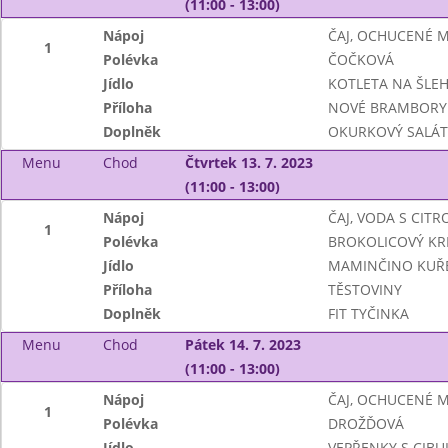
(11:00 - 13:00)
Nápoj
ČAJ, OCHUCENÉ 
1
Polévka
ČOČKOVÁ
Jídlo
KOTLETA NA ŠLE
Příloha
NOVÉ BRAMBORY
Doplněk
OKURKOVÝ SALÁT
Menu
Chod
Čtvrtek 13. 7. 2023
(11:00 - 13:00)
Nápoj
ČAJ, VODA S CIT
1
Polévka
BROKOLICOVÝ K
Jídlo
MAMINČINO KUŘ
Příloha
TĚSTOVINY
Doplněk
FIT TYČINKA
Menu
Chod
Pátek 14. 7. 2023
(11:00 - 13:00)
Nápoj
ČAJ, OCHUCENÉ 
1
Polévka
DROŽĎOVÁ
Jídlo
VEPŘENKY S CIBUL