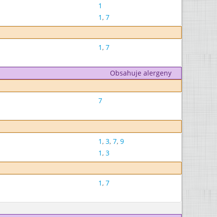
1
1
,
7
1
,
7
Obsahuje alergeny
7
1
,
3
,
7
,
9
1
,
3
1
,
7