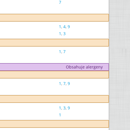
7
1
,
4
,
9
1
,
3
1
,
7
Obsahuje alergeny
1
,
7
,
9
1
,
3
,
9
1