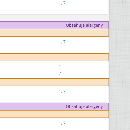
1
,
7
Obsahuje alergeny
1
,
7
1
7
1
,
7
Obsahuje alergeny
1
,
7