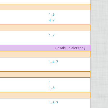
1
,
3
4
,
7
1
,
7
Obsahuje alergeny
1
,
4
,
7
1
1
,
3
1
,
3
,
7