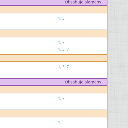
Obsahuje alergeny
1
,
3
1
,
7
1
,
3
,
7
1
,
3
,
7
Obsahuje alergeny
1
,
7
1