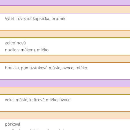
Výlet - ovocná kapsička, brumík
zeleninová
nudle s mákem, mléko
houska, pomazánkové máslo, ovoce, mléko
veka, máslo, kefírové mléko, ovoce
pórková