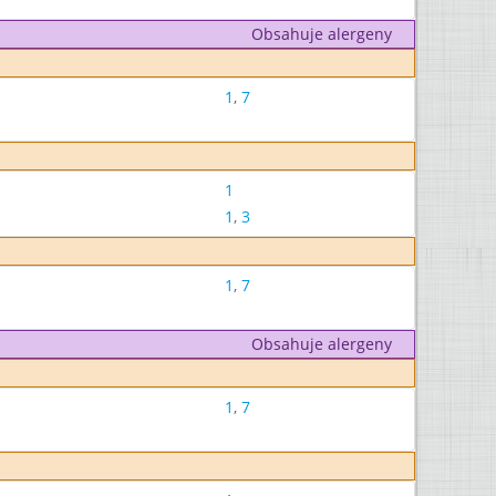
Obsahuje alergeny
1
,
7
1
1
,
3
1
,
7
Obsahuje alergeny
1
,
7