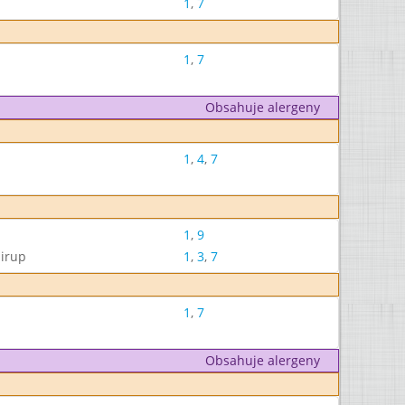
1
,
7
1
,
7
Obsahuje alergeny
1
,
4
,
7
1
,
9
sirup
1
,
3
,
7
1
,
7
Obsahuje alergeny