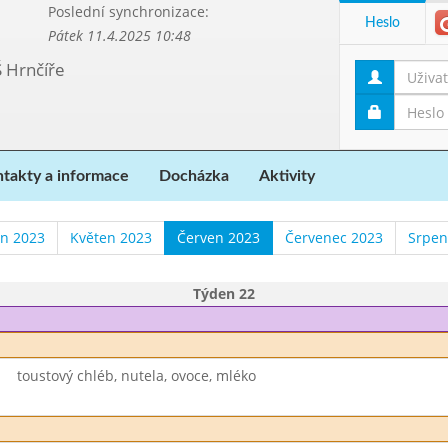
Poslední synchronizace:
Heslo
Pátek 11.4.2025 10:48
Š Hrnčíře
takty a informace
Docházka
Aktivity
n 2023
Květen 2023
Červen 2023
Červenec 2023
Srpen
Týden 22
toustový chléb, nutela, ovoce, mléko