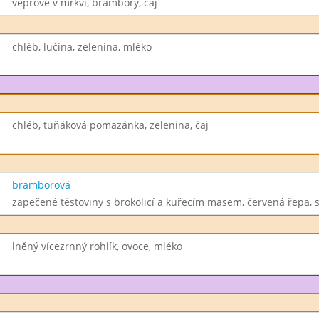
vepřové v mrkvi, brambory, čaj
chléb, lučina, zelenina, mléko
chléb, tuňáková pomazánka, zelenina, čaj
bramborová
zapečené těstoviny s brokolicí a kuřecím masem, červená řepa, 
lněný vícezrnný rohlík, ovoce, mléko