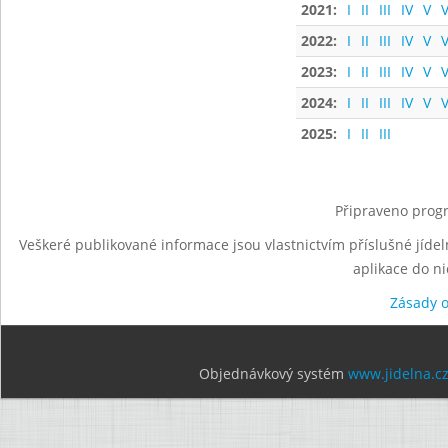
2021:
I
II
III
IV
V
V
2022:
I
II
III
IV
V
V
2023:
I
II
III
IV
V
V
2024:
I
II
III
IV
V
V
2025:
I
II
III
Připraveno progr
Veškeré publikované informace jsou vlastnictvím příslušné jídel
aplikace do n
Zásady 
Objednávkový systém
www.jidelna.c