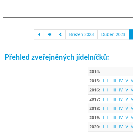
Březen 2023
Duben 2023
Přehled zveřejněných jídelníčků:
2014:
2015:
I
II
III
IV
V
V
2016:
I
II
III
IV
V
V
2017:
I
II
III
IV
V
V
2018:
I
II
III
IV
V
V
2019:
I
II
III
IV
V
V
2020:
I
II
III
IV
V
V