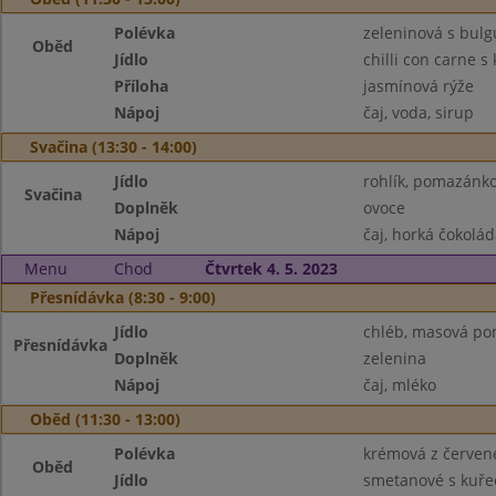
Polévka
zeleninová s bul
Oběd
Jídlo
chilli con carne 
Příloha
jasmínová rýže
Nápoj
čaj, voda, sirup
Svačina (13:30 - 14:00)
Jídlo
rohlík, pomazánk
Svačina
Doplněk
ovoce
Nápoj
čaj, horká čokolád
Menu
Chod
Čtvrtek 4. 5. 2023
Přesnídávka (8:30 - 9:00)
Jídlo
chléb, masová p
Přesnídávka
Doplněk
zelenina
Nápoj
čaj, mléko
Oběd (11:30 - 13:00)
Polévka
krémová z červen
Oběd
Jídlo
smetanové s kuře