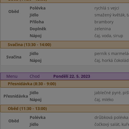
Polévka
rychlá s vejci
Oběd
Jídlo
smažený květák, 
Příloha
brambory
Doplněk
zelenina
Nápoj
čaj, voda, sirup
Svačina (13:30 - 14:00)
Jídlo
perník s marmel
Svačina
Nápoj
čaj, horká čokolád
Menu
Chod
Pondělí 22. 5. 2023
Přesnídávka (8:30 - 9:00)
Jídlo
jablečné pyré, piš
Přesnídávka
Nápoj
čaj, mléko
Oběd (11:30 - 13:00)
Polévka
drůbková polévka
Oběd
Jídlo
čočkový salát, kuř