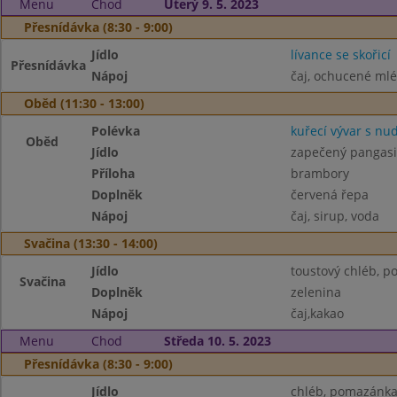
Menu
Chod
Úterý 9. 5. 2023
Přesnídávka (8:30 - 9:00)
Jídlo
lívance se skořicí
Přesnídávka
Nápoj
čaj, ochucené ml
Oběd (11:30 - 13:00)
Polévka
kuřecí vývar s nu
Oběd
Jídlo
zapečený pangasi
Příloha
brambory
Doplněk
červená řepa
Nápoj
čaj, sirup, voda
Svačina (13:30 - 14:00)
Jídlo
toustový chléb, 
Svačina
Doplněk
zelenina
Nápoj
čaj,kakao
Menu
Chod
Středa 10. 5. 2023
Přesnídávka (8:30 - 9:00)
Jídlo
chléb, pomazánka