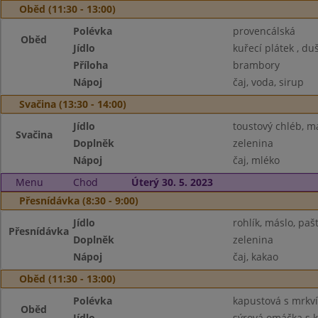
Oběd (11:30 - 13:00)
Polévka
provencálská
Oběd
Jídlo
kuřecí plátek , du
Příloha
brambory
Nápoj
čaj, voda, sirup
Svačina (13:30 - 14:00)
Jídlo
toustový chléb, m
Svačina
Doplněk
zelenina
Nápoj
čaj, mléko
Menu
Chod
Úterý 30. 5. 2023
Přesnídávka (8:30 - 9:00)
Jídlo
rohlík, máslo, paš
Přesnídávka
Doplněk
zelenina
Nápoj
čaj, kakao
Oběd (11:30 - 13:00)
Polévka
kapustová s mrkví 
Oběd
Jídlo
sýrová omáčka s 