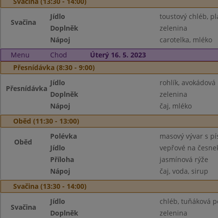
Svačina (13:30 - 14:00)
Jídlo
toustový chléb, pl
Svačina
Doplněk
zelenina
Nápoj
carotelka, mléko
Menu
Chod
Úterý 16. 5. 2023
Přesnídávka (8:30 - 9:00)
Jídlo
rohlík, avokádov
Přesnídávka
Doplněk
zelenina
Nápoj
čaj, mléko
Oběd (11:30 - 13:00)
Polévka
masový vývar s p
Oběd
Jídlo
vepřové na česne
Příloha
jasmínová rýže
Nápoj
čaj, voda, sirup
Svačina (13:30 - 14:00)
Jídlo
chléb, tuňáková 
Svačina
Doplněk
zelenina