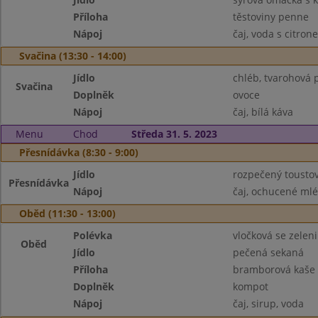
Příloha
těstoviny penne
Nápoj
čaj, voda s citron
Svačina (13:30 - 14:00)
Jídlo
chléb, tvarohová 
Svačina
Doplněk
ovoce
Nápoj
čaj, bílá káva
Menu
Chod
Středa 31. 5. 2023
Přesnídávka (8:30 - 9:00)
Jídlo
rozpečený toustov
Přesnídávka
Nápoj
čaj, ochucené ml
Oběd (11:30 - 13:00)
Polévka
vločková se zelen
Oběd
Jídlo
pečená sekaná
Příloha
bramborová kaše
Doplněk
kompot
Nápoj
čaj, sirup, voda