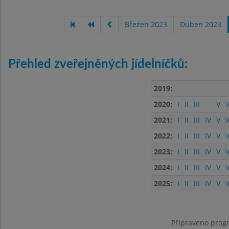
Březen 2023
Duben 2023
Přehled zveřejněných jídelníčků:
2019:
2020:
I
II
III
V
V
2021:
I
II
III
IV
V
V
2022:
I
II
III
IV
V
V
2023:
I
II
III
IV
V
V
2024:
I
II
III
IV
V
V
2025:
I
II
III
IV
V
V
Připraveno progr