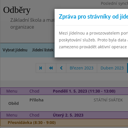
Poslední sync
Odběry
Pondělí 7.7.20
Zpráva pro strávníky od jíd
Základní škola a mateřská škola Libá, okres Cheb, př
organizace
Mezi jídelnou a provozovatelem por
poskytování služeb. Proto byla dat
zamezeno provádět aktivní operace (
Vybrat jídelnu
Jídelní lístek
Historie
Kontakty a informace
Doch
Březen 2023
Duben 2023
Menu
Chod
Pondělí 1. 5. 2023 (11:30 - 13:00)
Příloha
STÁTNÍ SVÁTEK
Oběd
Menu
Chod
Úterý 2. 5. 2023
Přesnídávka (8:30 - 9:00)