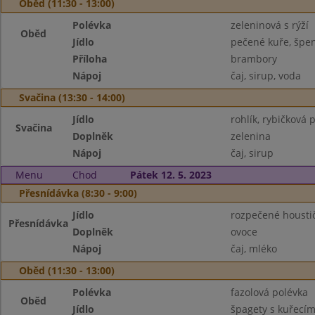
Oběd (11:30 - 13:00)
Polévka
zeleninová s rýží
Oběd
Jídlo
pečené kuře, špe
Příloha
brambory
Nápoj
čaj, sirup, voda
Svačina (13:30 - 14:00)
Jídlo
rohlík, rybičková
Svačina
Doplněk
zelenina
Nápoj
čaj, sirup
Menu
Chod
Pátek 12. 5. 2023
Přesnídávka (8:30 - 9:00)
Jídlo
rozpečené housti
Přesnídávka
Doplněk
ovoce
Nápoj
čaj, mléko
Oběd (11:30 - 13:00)
Polévka
fazolová polévka
Oběd
Jídlo
špagety s kuřecí