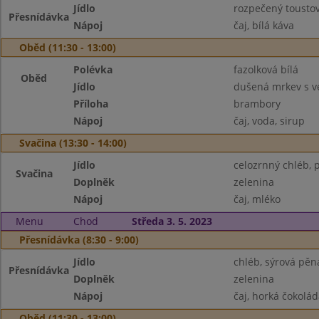
Jídlo
rozpečený toustov
Přesnídávka
Nápoj
čaj, bílá káva
Oběd (11:30 - 13:00)
Polévka
fazolková bílá
Oběd
Jídlo
dušená mrkev s 
Příloha
brambory
Nápoj
čaj, voda, sirup
Svačina (13:30 - 14:00)
Jídlo
celozrnný chléb, 
Svačina
Doplněk
zelenina
Nápoj
čaj, mléko
Menu
Chod
Středa 3. 5. 2023
Přesnídávka (8:30 - 9:00)
Jídlo
chléb, sýrová pěn
Přesnídávka
Doplněk
zelenina
Nápoj
čaj, horká čokolád
Oběd (11:30 - 13:00)