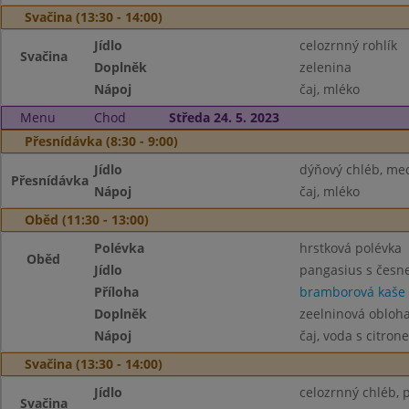
Svačina (13:30 - 14:00)
Jídlo
celozrnný rohlík
Svačina
Doplněk
zelenina
Nápoj
čaj, mléko
Menu
Chod
Středa 24. 5. 2023
Přesnídávka (8:30 - 9:00)
Jídlo
dýňový chléb, me
Přesnídávka
Nápoj
čaj, mléko
Oběd (11:30 - 13:00)
Polévka
hrstková polévka
Oběd
Jídlo
pangasius s česn
Příloha
bramborová kaše
Doplněk
zeelninová obloh
Nápoj
čaj, voda s citro
Svačina (13:30 - 14:00)
Jídlo
celozrnný chléb,
Svačina