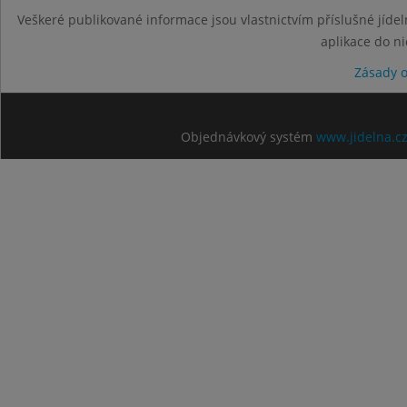
Veškeré publikované informace jsou vlastnictvím příslušné jídel
aplikace do n
Zásady 
Objednávkový systém
www.jidelna.c