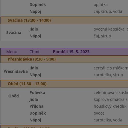
Doplněk
oplatka
Nápoj
čaj, sirup, voda
Svačina (13:30 - 14:00)
Jídlo
ovocná kapsička, 
Svačina
Nápoj
čaj, sirup
Menu
Chod
Pondělí 15. 5. 2023
Přesnídávka (8:30 - 9:00)
Jídlo
cereálie s mléke
Přesnídávka
Nápoj
carotelka, sirup
Oběd (11:30 - 13:00)
Polévka
zeleninová s kus
Oběd
Jídlo
koprová omáčka s
Příloha
houskový knedlík
Doplněk
ovoce
Nápoj
carotelka, voda