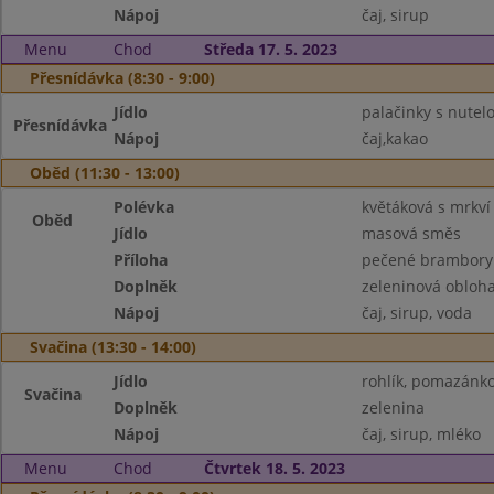
Nápoj
čaj, sirup
Menu
Chod
Středa 17. 5. 2023
Přesnídávka (8:30 - 9:00)
Jídlo
palačinky s nutel
Přesnídávka
Nápoj
čaj,kakao
Oběd (11:30 - 13:00)
Polévka
květáková s mrkví
Oběd
Jídlo
masová směs
Příloha
pečené brambory
Doplněk
zeleninová obloh
Nápoj
čaj, sirup, voda
Svačina (13:30 - 14:00)
Jídlo
rohlík, pomazánk
Svačina
Doplněk
zelenina
Nápoj
čaj, sirup, mléko
Menu
Chod
Čtvrtek 18. 5. 2023