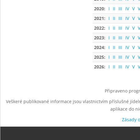
2020:
I
II
III
IV
V
V
2021:
I
II
III
IV
V
V
2022:
I
II
III
IV
V
V
2023:
I
II
III
IV
V
V
2024:
I
II
III
IV
V
V
2025:
I
II
III
IV
V
V
2026:
I
II
III
IV
V
V
Připraveno progr
Veškeré publikované informace jsou vlastnictvím příslušné jídel
aplikace do n
Zásady 