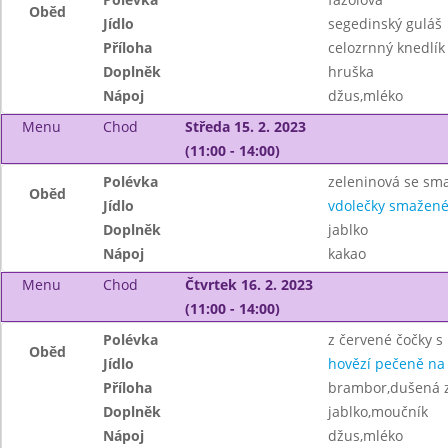
Oběd
Jídlo
segedinský guláš
Příloha
celozrnný knedlík
Doplněk
hruška
Nápoj
džus,mléko
Menu
Chod
Středa 15. 2. 2023
(11:00 - 14:00)
Polévka
zeleninová se s
Oběd
Jídlo
vdolečky smažen
Doplněk
jablko
Nápoj
kakao
Menu
Chod
Čtvrtek 16. 2. 2023
(11:00 - 14:00)
Polévka
z červené čočky s
Oběd
Jídlo
hovězí pečeně na
Příloha
brambor,dušená z
Doplněk
jablko,moučník
Nápoj
džus,mléko