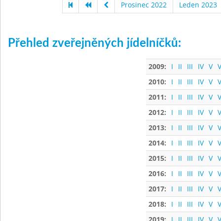
Prosinec 2022
Leden 2023
Přehled zveřejněných jídelníčků:
2009:
I
II
III
IV
V
V
2010:
I
II
III
IV
V
V
2011:
I
II
III
IV
V
V
2012:
I
II
III
IV
V
V
2013:
I
II
III
IV
V
V
2014:
I
II
III
IV
V
V
2015:
I
II
III
IV
V
V
2016:
I
II
III
IV
V
V
2017:
I
II
III
IV
V
V
2018:
I
II
III
IV
V
V
2019:
I
II
III
IV
V
V