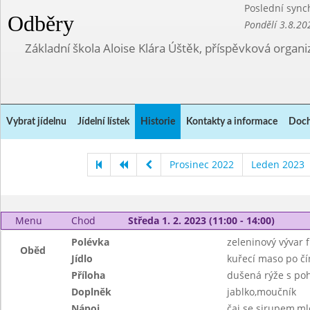
Poslední sync
Odběry
Pondělí 3.8.20
Základní škola Aloise Klára Úštěk, příspěvková organi
Vybrat jídelnu
Jídelní lístek
Historie
Kontakty a informace
Doch
Prosinec 2022
Leden 2023
Menu
Chod
Středa 1. 2. 2023 (11:00 - 14:00)
Polévka
zeleninový vývar 
Oběd
Jídlo
kuřecí maso po č
Příloha
dušená rýže s po
Doplněk
jablko,moučník
Nápoj
čaj se sirupem,ml