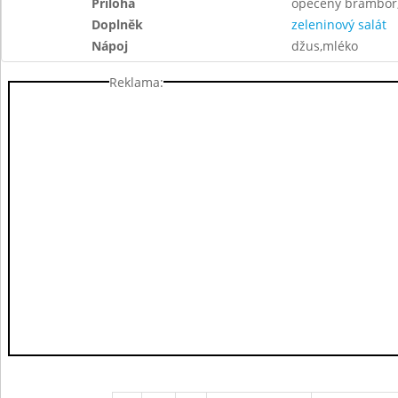
Příloha
opečený brambor
Doplněk
zeleninový salát
Nápoj
džus,mléko
Reklama: