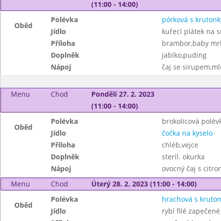
(11:00 - 14:00)
Polévka
pórková s krutonk
Oběd
Jídlo
kuřecí plátek na 
Příloha
brambor,baby mrk
Doplněk
jablko,puding
Nápoj
čaj se sirupem,ml
Menu
Chod
Pondělí 27. 2. 2023
(11:00 - 14:00)
Polévka
brokolicová polé
Oběd
Jídlo
čočka na kyselo
Příloha
chléb,vejce
Doplněk
steril. okurka
Nápoj
ovocný čaj s citr
Menu
Chod
Úterý 28. 2. 2023 (11:00 - 14:00)
Polévka
hrachová s kruto
Oběd
Jídlo
rybí filé zapečen