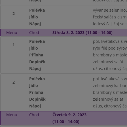
Polévka
vývar se zelenino
2
Jídlo
řecký salát s cizr
Nápoj
ledový čaj, čaj se
Menu
Chod
Středa 8. 2. 2023 (11:00 - 14:00)
Polévka
pol. květáková s 
1
Jídlo
rybí filé pod sýro
Příloha
brambory s másle
Doplněk
zeleninový salát
Nápoj
džus, citronový ča
Polévka
pol. květáková s 
2
Jídlo
zeleninový karba
Příloha
brambory s másle
Doplněk
zeleninový salát
Nápoj
džus, citronový ča
Menu
Chod
Čtvrtek 9. 2. 2023
(11:00 - 14:00)