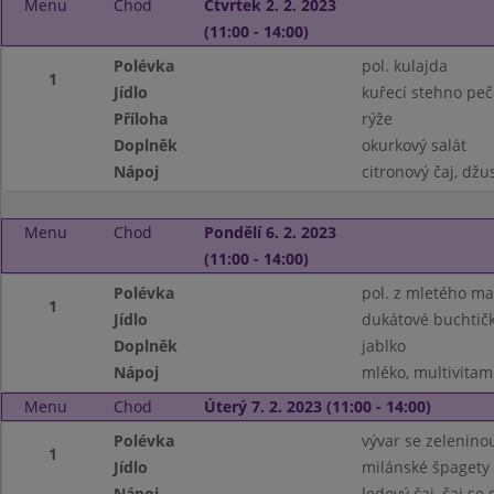
Menu
Chod
Čtvrtek 2. 2. 2023
(11:00 - 14:00)
Polévka
pol. kulajda
1
Jídlo
kuřecí stehno peč
Příloha
rýže
Doplněk
okurkový salát
Nápoj
citronový čaj, džu
Menu
Chod
Pondělí 6. 2. 2023
(11:00 - 14:00)
Polévka
pol. z mletého ma
1
Jídlo
dukátové buchtič
Doplněk
jablko
Nápoj
mléko, multivitam
Menu
Chod
Úterý 7. 2. 2023 (11:00 - 14:00)
Polévka
vývar se zelenino
1
Jídlo
milánské špagety
Nápoj
ledový čaj, čaj se