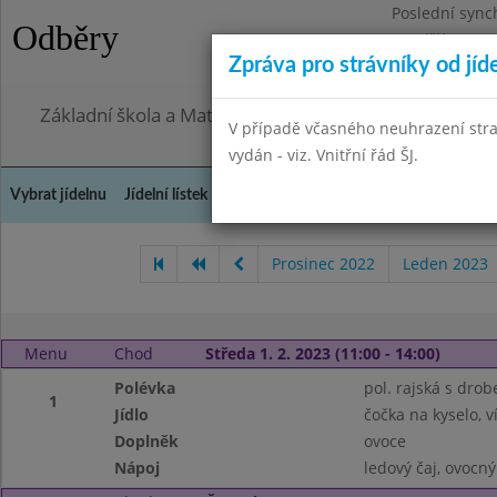
Poslední sync
Odběry
Pondělí 27.7.2
Zpráva pro strávníky od jíd
Omezení obje
Základní škola a Mateřská škola, Praha 4, Ohradní 49
V případě včasného neuhrazení str
vydán - viz. Vnitřní řád ŠJ.
Vybrat jídelnu
Jídelní lístek
Historie
Kontakty a informace
Doch
Prosinec 2022
Leden 2023
Menu
Chod
Středa 1. 2. 2023 (11:00 - 14:00)
Polévka
pol. rajská s dro
1
Jídlo
čočka na kyselo, 
Doplněk
ovoce
Nápoj
ledový čaj, ovocný