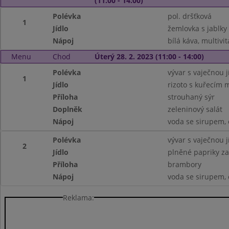
(11:00 - 14:00)
Polévka
pol. dršťková
1
Jídlo
žemlovka s jablky
Nápoj
bílá káva, multivi
Menu
Chod
Úterý 28. 2. 2023 (11:00 - 14:00)
Polévka
vývar s vaječnou 
1
Jídlo
rizoto s kuřecím
Příloha
strouhaný sýr
Doplněk
zeleninový salát
Nápoj
voda se sirupem, 
Polévka
vývar s vaječnou 
2
Jídlo
plněné papriky z
Příloha
brambory
Nápoj
voda se sirupem, 
Reklama: