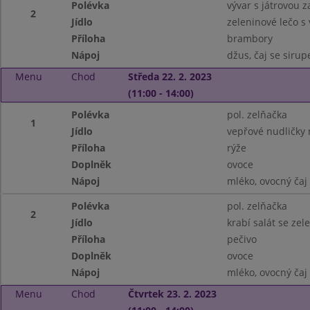
Polévka
vývar s játrovou 
2
Jídlo
zeleninové lečo s 
Příloha
brambory
Nápoj
džus, čaj se siru
Menu
Chod
Středa 22. 2. 2023
(11:00 - 14:00)
Polévka
pol. zelňačka
1
Jídlo
vepřové nudličky
Příloha
rýže
Doplněk
ovoce
Nápoj
mléko, ovocný čaj
Polévka
pol. zelňačka
2
Jídlo
krabí salát se zel
Příloha
pečivo
Doplněk
ovoce
Nápoj
mléko, ovocný čaj
Menu
Chod
Čtvrtek 23. 2. 2023