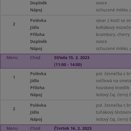
Doplněk
ovoce
Nápoj
ochucené mléko, 
Polévka
vývar z kostí se 
2
Jídlo
květákový mozeček
Příloha
brambory, cherry 
Doplněk
ovoce
Nápoj
ochucené mléko, 
Menu
Chod
Středa 15. 2. 2023
(11:00 - 14:00)
Polévka
pol. česnečka s
1
Jídlo
svíčková na smet
Příloha
houskový knedlík
Nápoj
ledový čaj, černý
Polévka
pol. česnečka s
2
Jídlo
tuňákový těstovin
Nápoj
ledový čaj, černý
Menu
Chod
Čtvrtek 16. 2. 2023