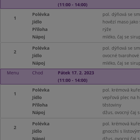
(11:00 - 14:00)
Polévka
pol. dýňová se s
1
Jídlo
hovězí maso jako 
Příloha
rýže
Nápoj
mléko, čaj se sir
Polévka
pol. dýňová se s
2
Jídlo
ovocné tvarohové
Nápoj
mléko, čaj se sir
Menu
Chod
Pátek 17. 2. 2023
(11:00 - 14:00)
Polévka
pol. krémová kuře
1
Jídlo
vepřová plec na 
Příloha
těstoviny
Nápoj
džus, ovocný čaj 
Polévka
pol. krémová kuře
2
Jídlo
gnocchi s listov
Nápoj
džus, ovocný čaj 