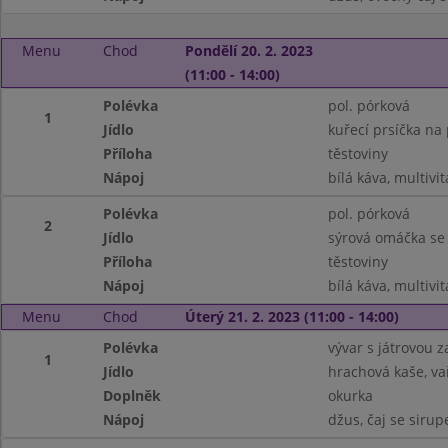
Menu
Chod
Pondělí 20. 2. 2023
(11:00 - 14:00)
Polévka
pol. pórková
1
Jídlo
kuřecí prsíčka na
Příloha
těstoviny
Nápoj
bílá káva, multivi
Polévka
pol. pórková
2
Jídlo
sýrová omáčka se
Příloha
těstoviny
Nápoj
bílá káva, multivi
Menu
Chod
Úterý 21. 2. 2023 (11:00 - 14:00)
Polévka
vývar s játrovou 
1
Jídlo
hrachová kaše, v
Doplněk
okurka
Nápoj
džus, čaj se siru