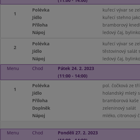
(11:00 - 14:00)
Polévka
kuřecí vývar se z
1
Jídlo
kuřecí stehno jak
Příloha
bramborový knedl
Nápoj
ledový čaj, bylink
Polévka
kuřecí vývar se z
2
Jídlo
těstovinový salát 
Nápoj
ledový čaj, bylink
Menu
Chod
Pátek 24. 2. 2023
(11:00 - 14:00)
Polévka
pol. čočková ze tř
1
Jídlo
holandský mletý s
Příloha
bramborová kaše
Doplněk
zeleninový salát
Nápoj
mléko, citronový č
Menu
Chod
Pondělí 27. 2. 2023