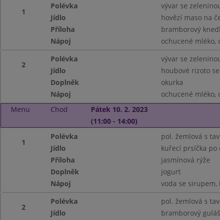
Polévka
vývar se zelenin
1
Jídlo
hovězí maso na č
Příloha
bramborový knedl
Nápoj
ochucené mléko, 
Polévka
vývar se zelenin
2
Jídlo
houbové rizoto se
Doplněk
okurka
Nápoj
ochucené mléko, 
Menu
Chod
Pátek 10. 2. 2023
(11:00 - 14:00)
Polévka
pol. žemlová s t
1
Jídlo
kuřecí prsíčka po
Příloha
jasmínová rýže
Doplněk
jogurt
Nápoj
voda se sirupem, 
Polévka
pol. žemlová s t
2
Jídlo
bramborový guláš