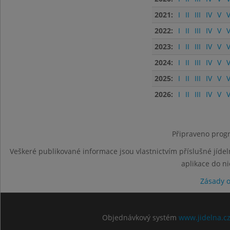
2021:
I
II
III
IV
V
V
2022:
I
II
III
IV
V
V
2023:
I
II
III
IV
V
V
2024:
I
II
III
IV
V
V
2025:
I
II
III
IV
V
V
2026:
I
II
III
IV
V
V
Připraveno progr
Veškeré publikované informace jsou vlastnictvím příslušné jídel
aplikace do n
Zásady 
Objednávkový systém
www.jidelna.c