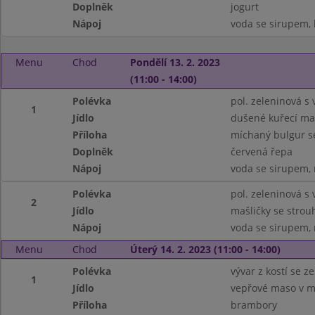
Doplněk
jogurt
Nápoj
voda se sirupem, 
Menu
Chod
Pondělí 13. 2. 2023
(11:00 - 14:00)
Polévka
pol. zeleninová s 
1
Jídlo
dušené kuřecí ma
Příloha
míchaný bulgur s
Doplněk
červená řepa
Nápoj
voda se sirupem, 
Polévka
pol. zeleninová s 
2
Jídlo
mašličky se stro
Nápoj
voda se sirupem, 
Menu
Chod
Úterý 14. 2. 2023 (11:00 - 14:00)
Polévka
vývar z kostí se 
1
Jídlo
vepřové maso v m
Příloha
brambory