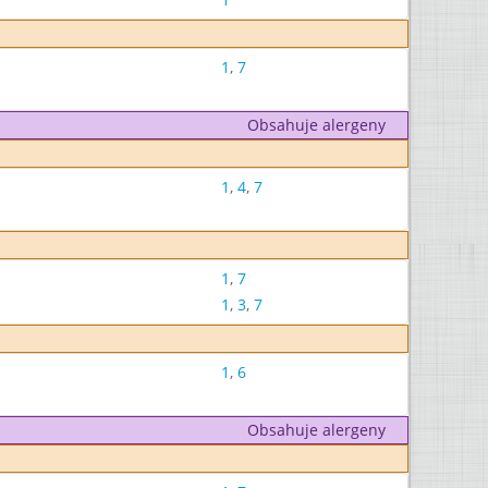
1
,
7
Obsahuje alergeny
1
,
4
,
7
1
,
7
1
,
3
,
7
1
,
6
Obsahuje alergeny