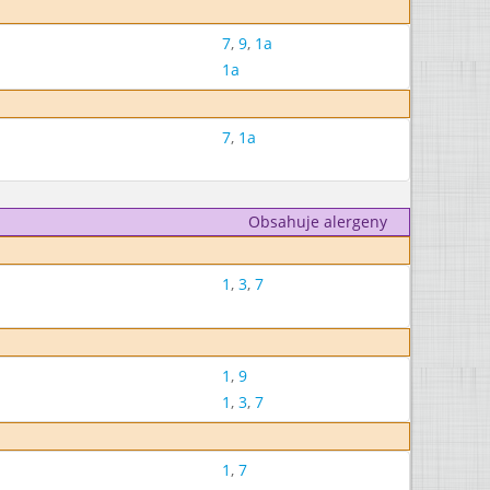
7
,
9
,
1a
1a
7
,
1a
Obsahuje alergeny
1
,
3
,
7
1
,
9
1
,
3
,
7
1
,
7