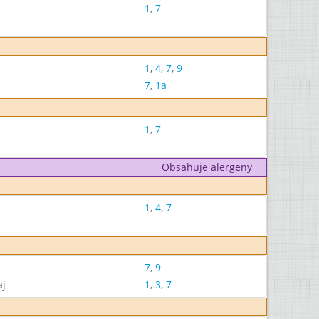
1
,
7
1
,
4
,
7
,
9
7
,
1a
1
,
7
Obsahuje alergeny
1
,
4
,
7
7
,
9
aj
1
,
3
,
7