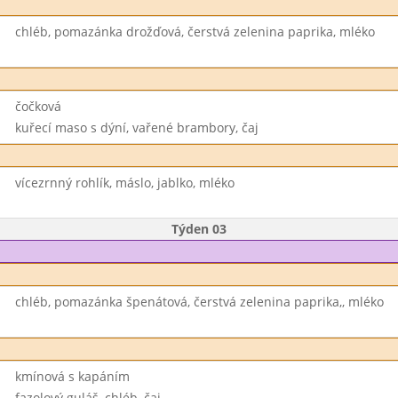
chléb, pomazánka drožďová, čerstvá zelenina paprika, mléko
čočková
kuřecí maso s dýní, vařené brambory, čaj
vícezrnný rohlík, máslo, jablko, mléko
Týden 03
chléb, pomazánka špenátová, čerstvá zelenina paprika,, mléko
kmínová s kapáním
fazolový guláš, chléb, čaj