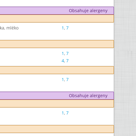
Obsahuje alergeny
ka, mléko
1
,
7
1
,
7
4
,
7
1
,
7
Obsahuje alergeny
1
,
7