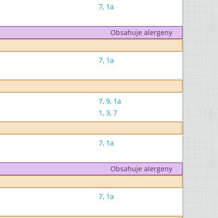
7
,
1a
Obsahuje alergeny
7
,
1a
7
,
9
,
1a
1
,
3
,
7
7
,
1a
Obsahuje alergeny
7
,
1a