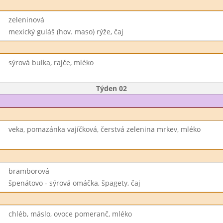
zeleninová
mexický guláš (hov. maso) rýže, čaj
sýrová bulka, rajče, mléko
Týden 02
veka, pomazánka vajíčková, čerstvá zelenina mrkev, mléko
bramborová
špenátovo - sýrová omáčka, špagety, čaj
chléb, máslo, ovoce pomeranč, mléko