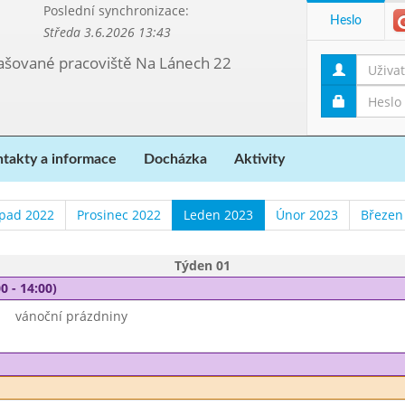
Poslední synchronizace:
Heslo
Středa 3.6.2026 13:43
etašované pracoviště Na Lánech 22
takty a informace
Docházka
Aktivity
opad 2022
Prosinec 2022
Leden 2023
Únor 2023
Březen
Týden 01
0 - 14:00)
vánoční prázdniny