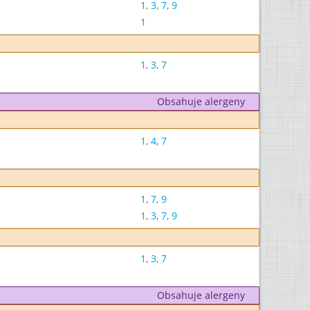
1
,
3
,
7
,
9
1
1
,
3
,
7
Obsahuje alergeny
1
,
4
,
7
1
,
7
,
9
1
,
3
,
7
,
9
1
,
3
,
7
Obsahuje alergeny