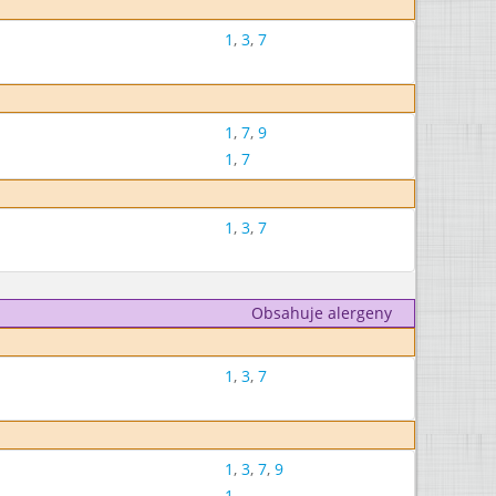
1
,
3
,
7
1
,
7
,
9
1
,
7
1
,
3
,
7
Obsahuje alergeny
1
,
3
,
7
1
,
3
,
7
,
9
1