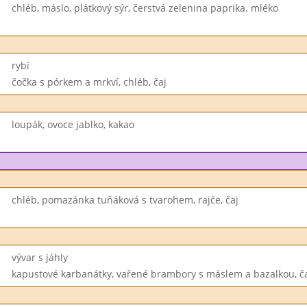
chléb, máslo, plátkový sýr, čerstvá zelenina paprika. mléko
rybí
čočka s pórkem a mrkví, chléb, čaj
loupák, ovoce jablko, kakao
chléb, pomazánka tuňáková s tvarohem, rajče, čaj
vývar s jáhly
kapustové karbanátky, vařené brambory s máslem a bazalkou, č