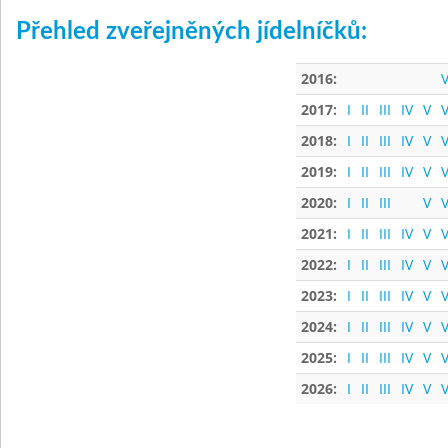
Přehled zveřejněných jídelníčků:
2016:
V
2017:
I
II
III
IV
V
V
2018:
I
II
III
IV
V
V
2019:
I
II
III
IV
V
V
2020:
I
II
III
V
V
2021:
I
II
III
IV
V
V
2022:
I
II
III
IV
V
V
2023:
I
II
III
IV
V
V
2024:
I
II
III
IV
V
V
2025:
I
II
III
IV
V
V
2026:
I
II
III
IV
V
V