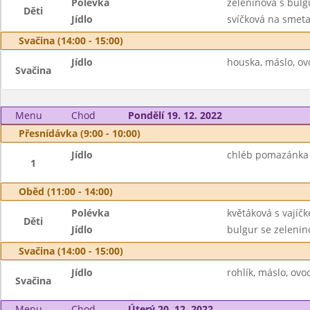
Polévka
zeleninová s bul
Děti
Jídlo
svíčková na smeta
Svačina (14:00 - 15:00)
Jídlo
houska, máslo, ov
Svačina
Menu
Chod
Pondělí 19. 12. 2022
Přesnídávka (9:00 - 10:00)
Jídlo
chléb pomazánka t
1
Oběd (11:00 - 14:00)
Polévka
květáková s vajíč
Děti
Jídlo
bulgur se zelenin
Svačina (14:00 - 15:00)
Jídlo
rohlík, máslo, ov
Svačina
Menu
Chod
Úterý 20. 12. 2022