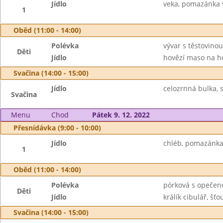
Jídlo
veka, pomazánka v
1
Oběd (11:00 - 14:00)
Polévka
vývar s těstovinou
Děti
Jídlo
hovězí maso na ho
Svačina (14:00 - 15:00)
Jídlo
celozrnná bulka, s
Svačina
Menu
Chod
Pátek 9. 12. 2022
Přesnídávka (9:00 - 10:00)
Jídlo
chléb, pomazánka 
1
Oběd (11:00 - 14:00)
Polévka
pórková s opečen
Děti
Jídlo
králík cibulář, šť
Svačina (14:00 - 15:00)