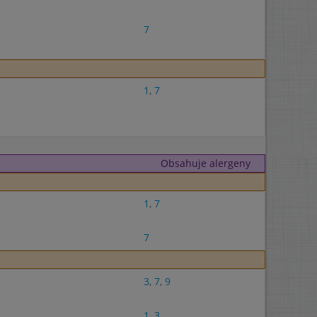
7
1
,
7
Obsahuje alergeny
1
,
7
7
3
,
7
,
9
1
,
3