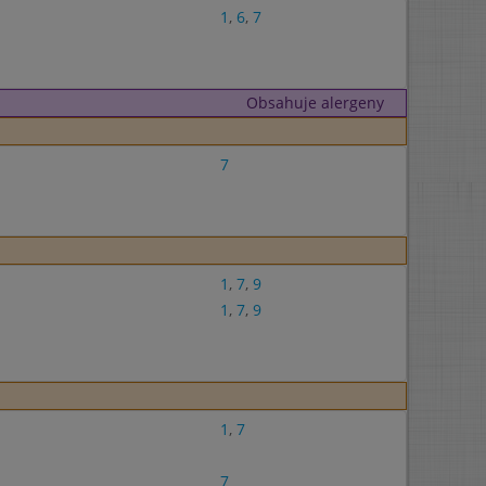
1
,
6
,
7
Obsahuje alergeny
7
1
,
7
,
9
1
,
7
,
9
1
,
7
7