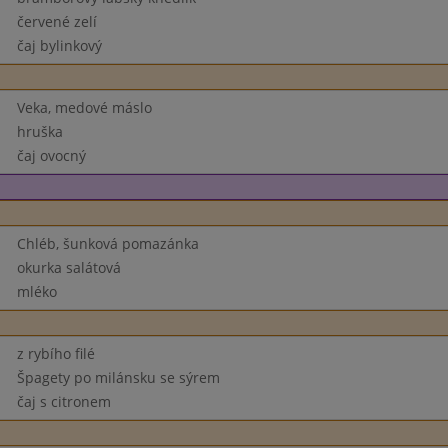
červené zelí
čaj bylinkový
Veka, medové máslo
hruška
čaj ovocný
Chléb, šunková pomazánka
okurka salátová
mléko
z rybího filé
Špagety po milánsku se sýrem
čaj s citronem