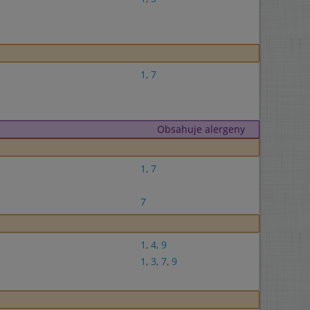
1
,
7
Obsahuje alergeny
1
,
7
7
1
,
4
,
9
1
,
3
,
7
,
9