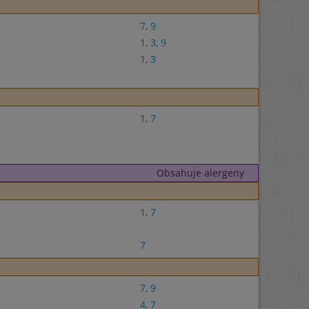
7
,
9
1
,
3
,
9
1
,
3
1
,
7
Obsahuje alergeny
1
,
7
7
7
,
9
4
,
7