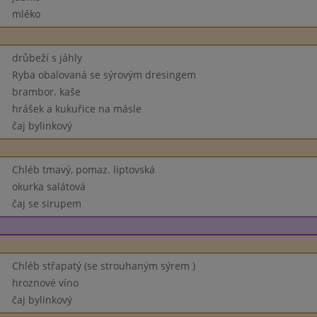
mléko
drůbeží s jáhly
Ryba obalovaná se sýrovým dresingem
brambor. kaše
hrášek a kukuřice na másle
čaj bylinkový
Chléb tmavý, pomaz. liptovská
okurka salátová
čaj se sirupem
Chléb střapatý (se strouhaným sýrem )
hroznové víno
čaj bylinkový