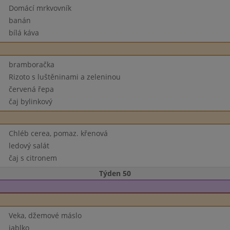
Domácí mrkvovník
banán
bílá káva
bramboračka
Rizoto s luštěninami a zeleninou
červená řepa
čaj bylinkový
Chléb cerea, pomaz. křenová
ledový salát
čaj s citronem
Týden 50
Veka, džemové máslo
jablko