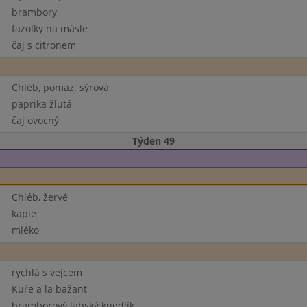
brambory
fazolky na másle
čaj s citronem
Chléb, pomaz. sýrová
paprika žlutá
čaj ovocný
Týden 49
Chléb, žervé
kapie
mléko
rychlá s vejcem
Kuře a la bažant
bramborový labský knedlík