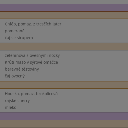
Chléb, pomaz. z tresčích jater
pomeranč
čaj se sirupem
zeleninová s ovesnými nočky
Krůtí maso v sýrové omáčce
barevné těstoviny
čaj ovocný
Houska, pomaz. brokolicová
rajské cherry
mléko