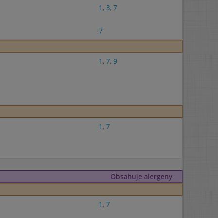
1
,
3
,
7
7
1
,
7
,
9
1
,
7
Obsahuje alergeny
1
,
7