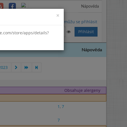
Nápověda
Close
×
Nemůžu se přihlásit
gle.com/store/apps/details?
Nápověda
2023
Obsahuje alergeny
1
,
7
7