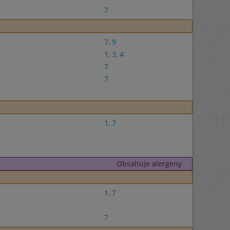
7
7
,
9
1
,
3
,
4
7
7
1
,
7
Obsahuje alergeny
1
,
7
7