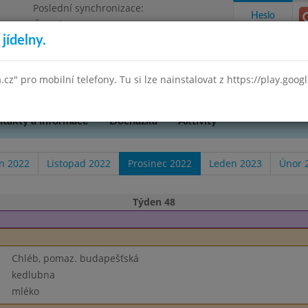
Poslední synchronizace:
Heslo
Čtvrtek 23.10.2025 10:51
jídelny.
očepská 90, příspěvková organizace DEMO
a.cz" pro mobilní telefony. Tu si lze nainstalovat z https://play.goo
takty a informace
Docházka
Aktivity
en 2022
Listopad 2022
Prosinec 2022
Leden 2023
Únor 
Týden 48
Chléb, pomaz. budapešťská
kedlubna
mléko