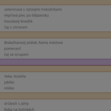
zeleninová s rýžovými hvězdičkami
Vepřová plec po štěpánsku
houskový knedlík
čaj s citronem
Biokaštanový plátek, Rama máslová
pomeranč
čaj se sirupem
Veka, Nutella
jablko
mléko
drůbeží s jáhly
Ryba na bylinkách