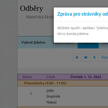
Odběry
Zpráva pro strávníky od 
Mateřská škola, Praha 5 - Hlubočepy, Hlub
Můžete využít i aplikaci "Jideln
id=cz.barda.jidelna
Vybrat jídelnu
Jídelní lístek
Historie
Kon
Říj
Menu
Chod
Čtvrtek 1. 12. 2022
Přesnídávka (9:00 - 11:00)
Jídlo
1
Doplněk
Nápoj