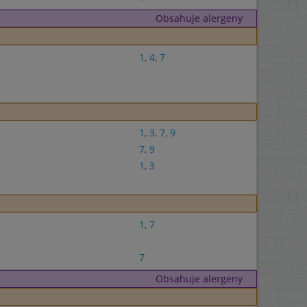
Obsahuje alergeny
1
,
4
,
7
1
,
3
,
7
,
9
7
,
9
1
,
3
1
,
7
7
Obsahuje alergeny