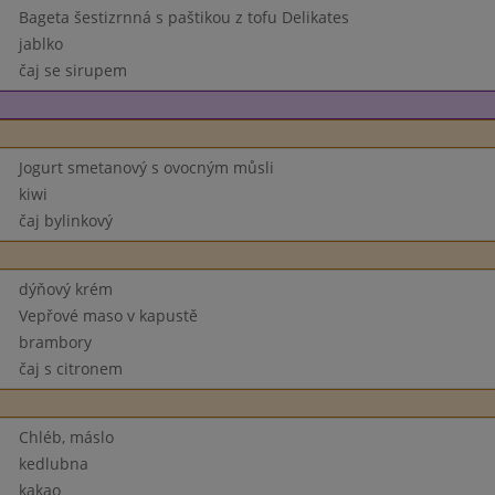
Bageta šestizrnná s paštikou z tofu Delikates
jablko
čaj se sirupem
Jogurt smetanový s ovocným můsli
kiwi
čaj bylinkový
dýňový krém
Vepřové maso v kapustě
brambory
čaj s citronem
Chléb, máslo
kedlubna
kakao