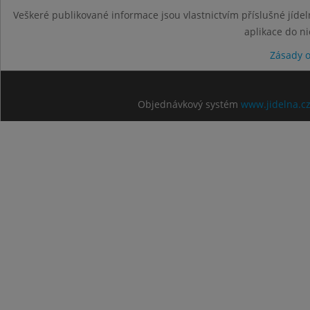
Veškeré publikované informace jsou vlastnictvím příslušné jídel
aplikace do n
Zásady 
Objednávkový systém
www.jidelna.c