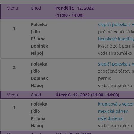
Menu
Chod
Pondělí 5. 12. 2022
(11:00 - 14:00)
Polévka
slepičí polevka z 
1
Jídlo
pečená vepřová k
Příloha
houskové knedlík
Doplněk
kysané zelí, perni
Nápoj
voda,sirup,mléko
Polévka
slepičí polevka z 
2
Jídlo
zapečené těstovi
Doplněk
perník
Nápoj
voda,sirup,mléko
Menu
Chod
Úterý 6. 12. 2022 (11:00 - 14:00)
Polévka
krupicová s vejce
1
Jídlo
mexická pánev
Příloha
rýže dušená
Nápoj
voda,sirup,mléko