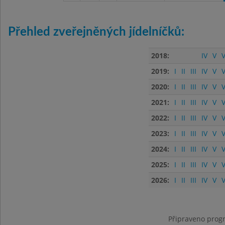
Přehled zveřejněných jídelníčků:
2018:
IV
V
V
2019:
I
II
III
IV
V
V
2020:
I
II
III
IV
V
V
2021:
I
II
III
IV
V
V
2022:
I
II
III
IV
V
V
2023:
I
II
III
IV
V
V
2024:
I
II
III
IV
V
V
2025:
I
II
III
IV
V
V
2026:
I
II
III
IV
V
V
Připraveno progr