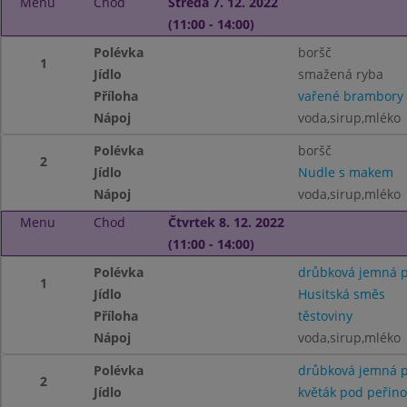
Menu
Chod
Středa 7. 12. 2022
(11:00 - 14:00)
Polévka
boršč
1
Jídlo
smažená ryba
Příloha
vařené brambory
Nápoj
voda,sirup,mléko
Polévka
boršč
2
Jídlo
Nudle s makem
Nápoj
voda,sirup,mléko
Menu
Chod
Čtvrtek 8. 12. 2022
(11:00 - 14:00)
Polévka
drůbková jemná p
1
Jídlo
Husitská směs
Příloha
těstoviny
Nápoj
voda,sirup,mléko
Polévka
drůbková jemná p
2
Jídlo
květák pod peřin