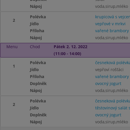
Nápoj
voda,sirup,mléko
Polévka
krupicová s vejce
2
Jídlo
vepřové v mrkvi
Příloha
vařené brambory
Nápoj
voda,sirup,mléko
Menu
Chod
Pátek 2. 12. 2022
(11:00 - 14:00)
Polévka
česneková polévk
1
Jídlo
vepřoví rošťáci
Příloha
vařené brambory
Doplněk
ovocný jogurt
Nápoj
voda,sirup,mléko
Polévka
česneková polévk
2
Jídlo
těstovinový salá
Doplněk
ovocný jogurt
Nápoj
voda,sirup,mléko