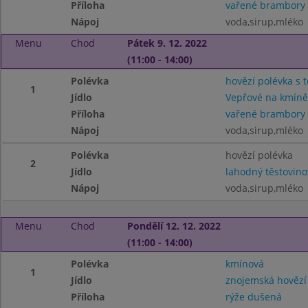
Příloha
vařené brambory
Nápoj
voda,sirup,mléko
Menu
Chod
Pátek 9. 12. 2022
(11:00 - 14:00)
Polévka
hovězí polévka s 
1
Jídlo
Vepřové na kmíně
Příloha
vařené brambory
Nápoj
voda,sirup,mléko
Polévka
hovězí polévka
2
Jídlo
lahodný těstovino
Nápoj
voda,sirup,mléko
Menu
Chod
Pondělí 12. 12. 2022
(11:00 - 14:00)
Polévka
kmínová
1
Jídlo
znojemská hovězí
Příloha
rýže dušená