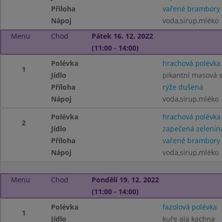
Příloha
vařené brambory
Nápoj
voda,sirup,mléko
Menu
Chod
Pátek 16. 12. 2022
(11:00 - 14:00)
Polévka
hrachová polévka
1
Jídlo
pikantní masová 
Příloha
rýže dušená
Nápoj
voda,sirup,mléko
Polévka
hrachová polévka
2
Jídlo
zapečená zelenin
Příloha
vařené brambory
Nápoj
voda,sirup,mléko
Menu
Chod
Pondělí 19. 12. 2022
(11:00 - 14:00)
Polévka
fazolová polévka
1
Jídlo
kuře ala kachna