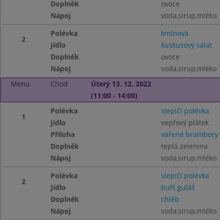
Doplněk
ovoce
Nápoj
voda,sirup,mléko
Polévka
kmínová
2
Jídlo
kuskusový salat
Doplněk
ovoce
Nápoj
voda,sirup,mléko
Menu
Chod
Úterý 13. 12. 2022
(11:00 - 14:00)
Polévka
slepičí polévka
1
Jídlo
vepřový plátek
Příloha
vařené brambory
Doplněk
teplá zelenina
Nápoj
voda,sirup,mléko
Polévka
slepičí polévka
2
Jídlo
buřt guláš
Doplněk
chléb
Nápoj
voda,sirup,mléko