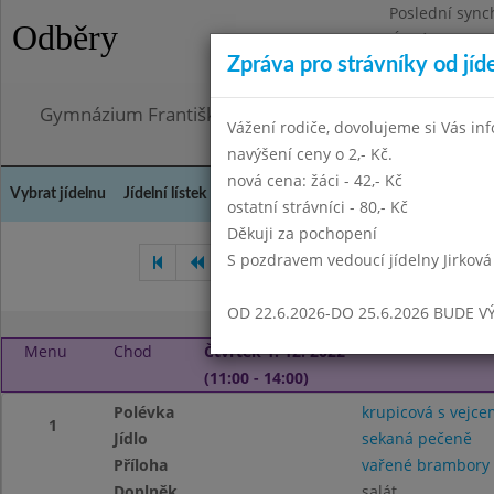
Poslední sync
Odběry
Úterý 21.7.202
Zpráva pro strávníky od jíd
Omezení obje
Gymnázium Františka Palackého, Neratovice, Masar
Vážení rodiče, dovolujeme si Vás in
navýšení ceny o 2,- Kč.
nová cena: žáci - 42,- Kč
Vybrat jídelnu
Jídelní lístek
Historie
Kontakty a informace
Doch
ostatní strávníci - 80,- Kč
Děkuji za pochopení
S pozdravem vedoucí jídelny Jirková
Říjen 2022
Listopad 2022
OD 22.6.2026-DO 25.6.2026 BUDE V
Menu
Chod
Čtvrtek 1. 12. 2022
(11:00 - 14:00)
Polévka
krupicová s vejce
1
Jídlo
sekaná pečeně
Příloha
vařené brambory
Doplněk
salát