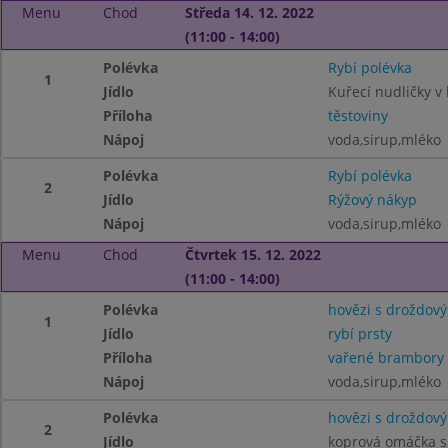
Menu
Chod
Středa 14. 12. 2022
(11:00 - 14:00)
Polévka
Rybí polévka
1
Jídlo
Kuřecí nudličky v
Příloha
těstoviny
Nápoj
voda,sirup,mléko
Polévka
Rybí polévka
2
Jídlo
Rýžový nákyp
Nápoj
voda,sirup,mléko
Menu
Chod
Čtvrtek 15. 12. 2022
(11:00 - 14:00)
Polévka
hovězi s droždov
1
Jídlo
rybí prsty
Příloha
vařené brambory
Nápoj
voda,sirup,mléko
Polévka
hovězi s droždov
2
Jídlo
koprová omáčka s