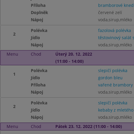
Příloha
bramborové knedl
Doplněk
červené zelí
Nápoj
voda,sirup,mléko
Polévka
fazolová polévka
2
Jídlo
těstovinový salát
Nápoj
voda,sirup,mléko
Menu
Chod
Úterý 20. 12. 2022
(11:00 - 14:00)
Polévka
slepičí polévka
1
Jídlo
gordon bleu
Příloha
vařené brambory
Nápoj
voda,sirup,mléko
Polévka
slepičí polévka
2
Jídlo
kebaby z mletého
Nápoj
voda,sirup,mléko
Menu
Chod
Pátek 23. 12. 2022 (11:00 - 14:00)