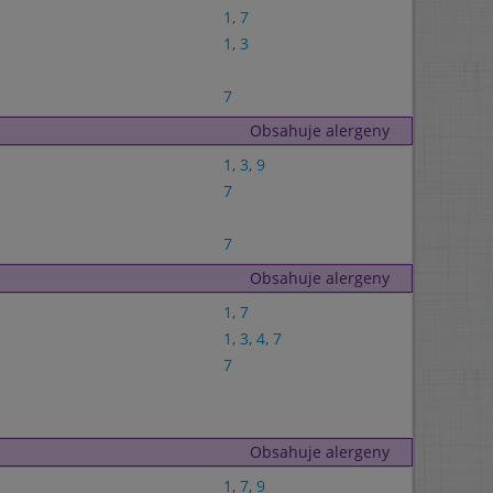
1
,
7
1
,
3
7
Obsahuje alergeny
1
,
3
,
9
7
7
Obsahuje alergeny
1
,
7
1
,
3
,
4
,
7
7
Obsahuje alergeny
1
,
7
,
9