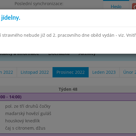
Poslední synchronizace:
Heslo
Pondělí 27.7.2026 13:26
jídelny.
Omezení objednávek
hradní 49
stravného nebude již od 2. pracovního dne oběd vydán - viz. Vnitřn
takty a informace
Docházka
Aktivity
en 2022
Listopad 2022
Prosinec 2022
Leden 2023
Únor 
Týden 48
00 - 14:00)
pol. ze tří druhů čočky
maďarský hovězí guláš
houskový knedlík
čaj s citronem, džus