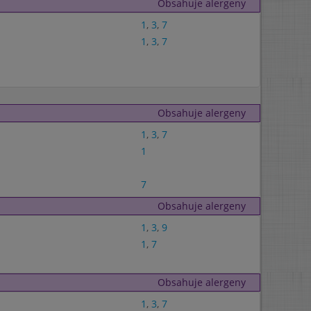
Obsahuje alergeny
1
,
3
,
7
1
,
3
,
7
Obsahuje alergeny
1
,
3
,
7
1
7
Obsahuje alergeny
1
,
3
,
9
1
,
7
Obsahuje alergeny
1
,
3
,
7