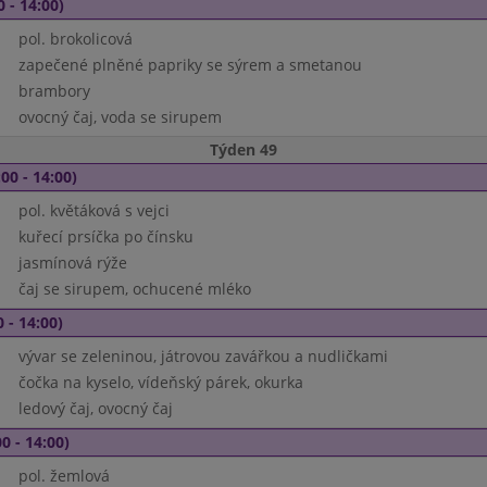
0 - 14:00)
pol. brokolicová
zapečené plněné papriky se sýrem a smetanou
brambory
ovocný čaj, voda se sirupem
Týden 49
00 - 14:00)
pol. květáková s vejci
kuřecí prsíčka po čínsku
jasmínová rýže
čaj se sirupem, ochucené mléko
 - 14:00)
vývar se zeleninou, játrovou zavářkou a nudličkami
čočka na kyselo, vídeňský párek, okurka
ledový čaj, ovocný čaj
0 - 14:00)
pol. žemlová