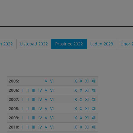
en 2022
Listopad 2022
Prosinec 2022
Leden 2023
Únor 
2005:
V
VI
IX
X
XI
XII
2006:
I
II
III
IV
V
VI
IX
X
XI
XII
2007:
I
II
III
IV
V
VI
IX
X
XI
XII
2008:
I
II
III
IV
V
VI
IX
X
XI
XII
2009:
I
II
III
IV
V
VI
IX
X
XI
XII
2010:
I
II
III
IV
V
VI
IX
X
XI
XII