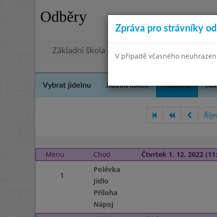
Odběry
Zpráva pro strávníky od 
Základní škola a Mateřská škola, Praha 4, O
V případě včasného neuhrazení 
Vybrat jídelnu
Jídelní lístek
Historie
Kon
Říj
Menu
Chod
Čtvrtek 1. 12. 2022 (11:
Polévka
1
Jídlo
Příloha
Nápoj