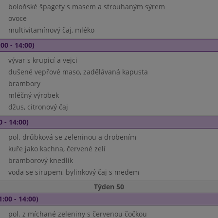
boloňské špagety s masem a strouhaným sýrem
ovoce
multivitamínový čaj, mléko
00 - 14:00)
vývar s krupicí a vejci
dušené vepřové maso, zadělávaná kapusta
brambory
mléčný výrobek
džus, citronový čaj
0 - 14:00)
pol. drůbková se zeleninou a drobením
kuře jako kachna, červené zelí
bramborový knedlík
voda se sirupem, bylinkový čaj s medem
Týden 50
1:00 - 14:00)
pol. z míchané zeleniny s červenou čočkou