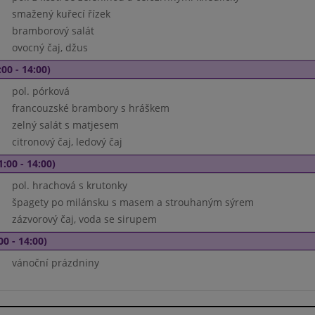
smažený kuřecí řízek
bramborový salát
ovocný čaj, džus
00 - 14:00)
pol. pórková
francouzské brambory s hráškem
zelný salát s matjesem
citronový čaj, ledový čaj
1:00 - 14:00)
pol. hrachová s krutonky
špagety po milánsku s masem a strouhaným sýrem
zázvorový čaj, voda se sirupem
00 - 14:00)
vánoční prázdniny