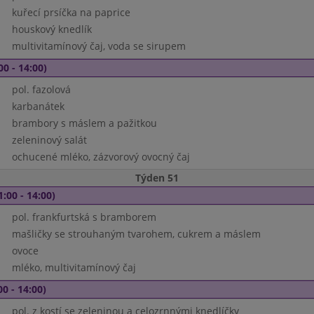
kuřecí prsíčka na paprice
houskový knedlík
multivitamínový čaj, voda se sirupem
00 - 14:00)
pol. fazolová
karbanátek
brambory s máslem a pažitkou
zeleninový salát
ochucené mléko, zázvorový ovocný čaj
Týden 51
1:00 - 14:00)
pol. frankfurtská s bramborem
mašličky se strouhaným tvarohem, cukrem a máslem
ovoce
mléko, multivitamínový čaj
00 - 14:00)
pol. z kostí se zeleninou a celozrnnými knedlíčky