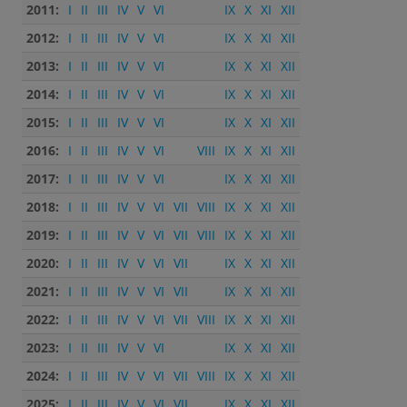
2011:
I
II
III
IV
V
VI
IX
X
XI
XII
2012:
I
II
III
IV
V
VI
IX
X
XI
XII
2013:
I
II
III
IV
V
VI
IX
X
XI
XII
2014:
I
II
III
IV
V
VI
IX
X
XI
XII
2015:
I
II
III
IV
V
VI
IX
X
XI
XII
2016:
I
II
III
IV
V
VI
VIII
IX
X
XI
XII
2017:
I
II
III
IV
V
VI
IX
X
XI
XII
2018:
I
II
III
IV
V
VI
VII
VIII
IX
X
XI
XII
2019:
I
II
III
IV
V
VI
VII
VIII
IX
X
XI
XII
2020:
I
II
III
IV
V
VI
VII
IX
X
XI
XII
2021:
I
II
III
IV
V
VI
VII
IX
X
XI
XII
2022:
I
II
III
IV
V
VI
VII
VIII
IX
X
XI
XII
2023:
I
II
III
IV
V
VI
IX
X
XI
XII
2024:
I
II
III
IV
V
VI
VII
VIII
IX
X
XI
XII
2025:
I
II
III
IV
V
VI
VII
IX
X
XI
XII