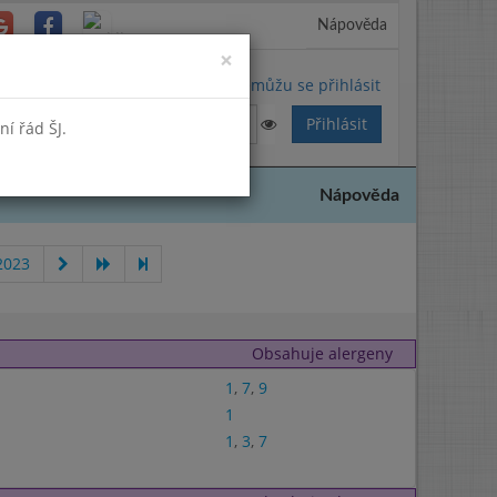
Nápověda
Close
×
Nemůžu se přihlásit
í řád ŠJ.
Nápověda
2023
Obsahuje alergeny
1
,
7
,
9
1
1
,
3
,
7