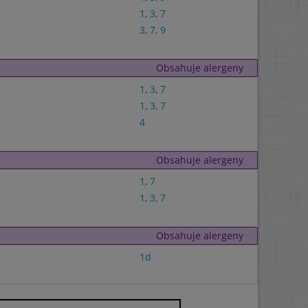
1
,
3
,
7
3
,
7
,
9
Obsahuje alergeny
1
,
3
,
7
1
,
3
,
7
4
Obsahuje alergeny
1
,
7
1
,
3
,
7
Obsahuje alergeny
1d