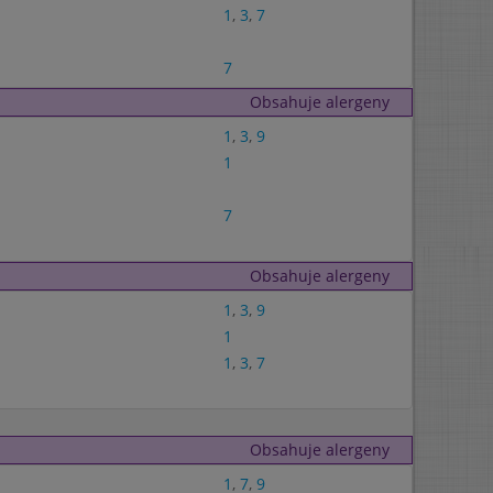
1
,
3
,
7
7
Obsahuje alergeny
1
,
3
,
9
1
7
Obsahuje alergeny
1
,
3
,
9
1
1
,
3
,
7
Obsahuje alergeny
1
,
7
,
9