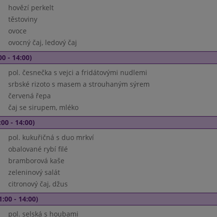
hovězí perkelt
těstoviny
ovoce
ovocný čaj, ledový čaj
00 - 14:00)
pol. česnečka s vejci a fridátovými nudlemi
srbské rizoto s masem a strouhaným sýrem
červená řepa
čaj se sirupem, mléko
00 - 14:00)
pol. kukuřičná s duo mrkví
obalované rybí filé
bramborová kaše
zeleninový salát
citronový čaj, džus
1:00 - 14:00)
pol. selská s houbami