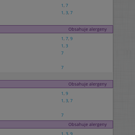
1
,
7
1
,
3
,
7
Obsahuje alergeny
1
,
7
,
9
1
,
3
7
7
Obsahuje alergeny
1
,
9
1
,
3
,
7
7
Obsahuje alergeny
1
,
3
,
9