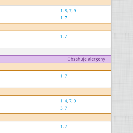
1
,
3
,
7
,
9
1
,
7
1
,
7
Obsahuje alergeny
1
,
7
1
,
4
,
7
,
9
3
,
7
1
,
7