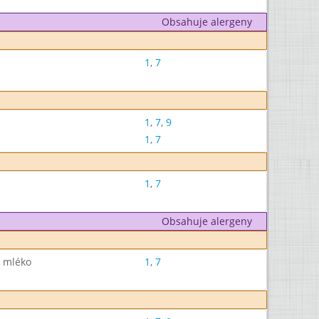
Obsahuje alergeny
1
,
7
1
,
7
,
9
1
,
7
1
,
7
Obsahuje alergeny
, mléko
1
,
7