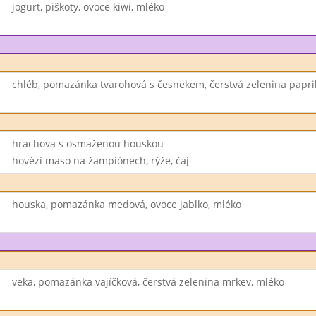
jogurt, piškoty, ovoce kiwi, mléko
chléb, pomazánka tvarohová s česnekem, čerstvá zelenina papri
hrachova s osmaženou houskou
hovězí maso na žampiónech, rýže, čaj
houska, pomazánka medová, ovoce jablko, mléko
veka, pomazánka vajíčková, čerstvá zelenina mrkev, mléko