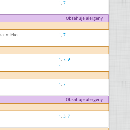
1
,
7
Obsahuje alergeny
ka, mléko
1
,
7
1
,
7
,
9
1
1
,
7
Obsahuje alergeny
1
,
3
,
7