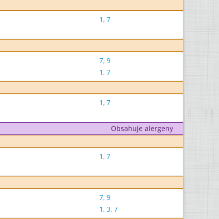
1
,
7
7
,
9
1
,
7
1
,
7
Obsahuje alergeny
1
,
7
7
,
9
1
,
3
,
7