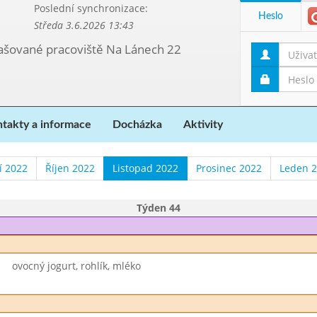
Poslední synchronizace:
Heslo
Středa 3.6.2026 13:43
etašované pracoviště Na Lánech 22
takty a informace
Docházka
Aktivity
í 2022
Říjen 2022
Listopad 2022
Prosinec 2022
Leden 
Týden 44
ovocný jogurt, rohlík, mléko