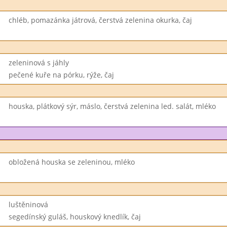
chléb, pomazánka játrová, čerstvá zelenina okurka, čaj
zeleninová s jáhly
pečené kuře na pórku, rýže, čaj
houska, plátkový sýr, máslo, čerstvá zelenina led. salát, mléko
obložená houska se zeleninou, mléko
luštěninová
segedínský guláš, houskový knedlík, čaj