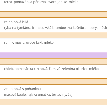
toust, pomazánka pórková, ovoce jablko, mléko
zeleninová bílá
ryba na tymiánu, francouzská bramborová kaše(brambory, máslo, 
rohlík, máslo, ovoce kaki, mléko
chléb, pomazánka cizrnová, čerstvá zelenina okurka,, mléko
zeleninová s pohankou
masové koule, rajská omáčka, těstoviny, čaj