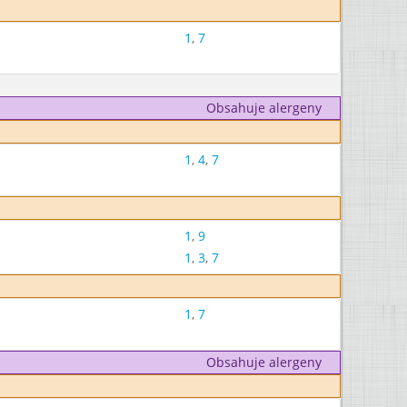
1
,
7
Obsahuje alergeny
1
,
4
,
7
1
,
9
1
,
3
,
7
1
,
7
Obsahuje alergeny