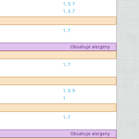
1
,
3
,
7
1
,
3
,
7
1
,
7
Obsahuje alergeny
1
,
7
1
,
3
,
9
1
1
,
7
Obsahuje alergeny