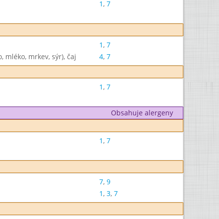
1
,
7
1
,
7
mléko, mrkev, sýr), čaj
4
,
7
1
,
7
Obsahuje alergeny
1
,
7
7
,
9
1
,
3
,
7