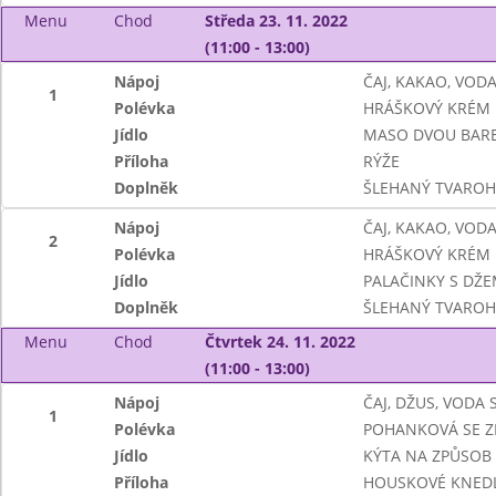
Menu
Chod
Středa 23. 11. 2022
(11:00 - 13:00)
Nápoj
ČAJ, KAKAO, VOD
1
Polévka
HRÁŠKOVÝ KRÉM
Jídlo
MASO DVOU BAR
Příloha
RÝŽE
Doplněk
ŠLEHANÝ TVAROH
Nápoj
ČAJ, KAKAO, VOD
2
Polévka
HRÁŠKOVÝ KRÉM
Jídlo
PALAČINKY S DŽ
Doplněk
ŠLEHANÝ TVAROH
Menu
Chod
Čtvrtek 24. 11. 2022
(11:00 - 13:00)
Nápoj
ČAJ, DŽUS, VODA
1
Polévka
POHANKOVÁ SE Z
Jídlo
KÝTA NA ZPŮSOB 
Příloha
HOUSKOVÉ KNEDL