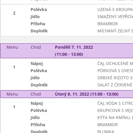
Polévka
UZENÁ S KROUPA
2
Jídlo
SMAŽENÝ VEPŘOV
Příloha
BRAMBOR
Doplněk
MÍCHANÝ ZELNÝ 
Menu
Chod
Pondělí 7. 11. 2022
(11:00 - 13:00)
Nápoj
ČAJ, OCHUCENÉ 
1
Polévka
PÓRKOVÁ S OVES
Jídlo
SRBSKÉ RIZOTO S
Doplněk
SALÁT Z ČERVENÉ 
Menu
Chod
Úterý 8. 11. 2022 (11:00 - 13:00)
Nápoj
ČAJ, VODA S CIT
1
Polévka
KRUPICOVÁ S VEJC
Jídlo
KÝTA NA KMÍNU,
Příloha
BRAMBOR
Doplněk
BLUMKA