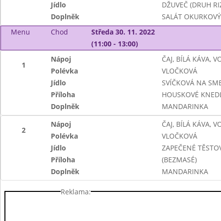
Jídlo
DŽUVEČ (DRUH RI
Doplněk
SALÁT OKURKOVÝ
Menu
Chod
Středa 30. 11. 2022
(11:00 - 13:00)
Nápoj
ČAJ, BÍLÁ KÁVA, 
1
Polévka
VLOČKOVÁ
Jídlo
SVÍČKOVÁ NA SM
Příloha
HOUSKOVÉ KNEDL
Doplněk
MANDARINKA
Nápoj
ČAJ, BÍLÁ KÁVA, 
2
Polévka
VLOČKOVÁ
Jídlo
ZAPEČENÉ TĚSTO
Příloha
(BEZMASÉ)
Doplněk
MANDARINKA
Reklama: