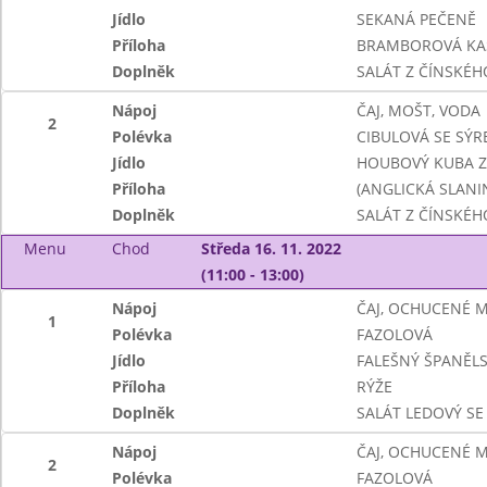
Jídlo
SEKANÁ PEČENĚ
Příloha
BRAMBOROVÁ KA
Doplněk
SALÁT Z ČÍNSKÉHO
Nápoj
ČAJ, MOŠT, VODA
2
Polévka
CIBULOVÁ SE SÝ
Jídlo
HOUBOVÝ KUBA Z
Příloha
(ANGLICKÁ SLANI
Doplněk
SALÁT Z ČÍNSKÉHO
Menu
Chod
Středa 16. 11. 2022
(11:00 - 13:00)
Nápoj
ČAJ, OCHUCENÉ 
1
Polévka
FAZOLOVÁ
Jídlo
FALEŠNÝ ŠPANĚL
Příloha
RÝŽE
Doplněk
SALÁT LEDOVÝ SE
Nápoj
ČAJ, OCHUCENÉ 
2
Polévka
FAZOLOVÁ