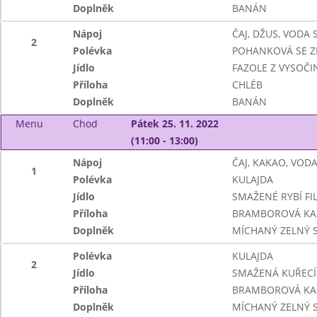
Doplněk
BANÁN
Nápoj
ČAJ, DŽUS, VODA
2
Polévka
POHANKOVÁ SE Z
Jídlo
FAZOLE Z VYSOČ
Příloha
CHLÉB
Doplněk
BANÁN
Menu
Chod
Pátek 25. 11. 2022
(11:00 - 13:00)
Nápoj
ČAJ, KAKAO, VOD
1
Polévka
KULAJDA
Jídlo
SMAŽENÉ RYBÍ FI
Příloha
BRAMBOROVÁ KA
Doplněk
MÍCHANÝ ZELNÝ 
Polévka
KULAJDA
2
Jídlo
SMAŽENÁ KUŘECÍ
Příloha
BRAMBOROVÁ KA
Doplněk
MÍCHANÝ ZELNÝ 