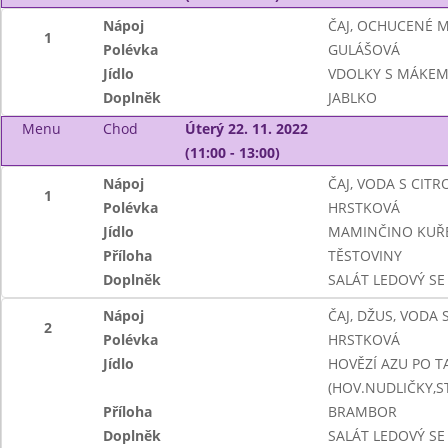
Nápoj
ČAJ, OCHUCENÉ 
1
Polévka
GULÁŠOVÁ
Jídlo
VDOLKY S MÁKE
Doplněk
JABLKO
Menu
Chod
Úterý 22. 11. 2022
(11:00 - 13:00)
Nápoj
ČAJ, VODA S CIT
1
Polévka
HRSTKOVÁ
Jídlo
MAMINČINO KUŘ
Příloha
TĚSTOVINY
Doplněk
SALÁT LEDOVÝ SE
Nápoj
ČAJ, DŽUS, VODA
2
Polévka
HRSTKOVÁ
Jídlo
HOVĚZÍ AZU PO 
(HOV.NUDLIČKY,S
Příloha
BRAMBOR
Doplněk
SALÁT LEDOVÝ SE