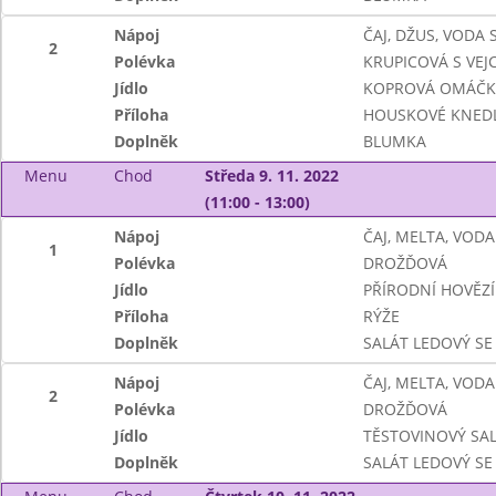
Nápoj
ČAJ, DŽUS, VODA
2
Polévka
KRUPICOVÁ S VEJC
Jídlo
KOPROVÁ OMÁČKA
Příloha
HOUSKOVÉ KNEDL
Doplněk
BLUMKA
Menu
Chod
Středa 9. 11. 2022
(11:00 - 13:00)
Nápoj
ČAJ, MELTA, VODA
1
Polévka
DROŽĎOVÁ
Jídlo
PŘÍRODNÍ HOVĚZÍ
Příloha
RÝŽE
Doplněk
SALÁT LEDOVÝ SE
Nápoj
ČAJ, MELTA, VODA
2
Polévka
DROŽĎOVÁ
Jídlo
TĚSTOVINOVÝ SA
Doplněk
SALÁT LEDOVÝ SE