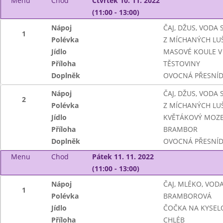
Menu
Chod
Čtvrtek 10. 11. 2022
(11:00 - 13:00)
Nápoj
ČAJ, DŽUS, VODA
1
Polévka
Z MÍCHANÝCH LU
Jídlo
MASOVÉ KOULE V
Příloha
TĚSTOVINY
Doplněk
OVOCNÁ PŘESNÍ
Nápoj
ČAJ, DŽUS, VODA
2
Polévka
Z MÍCHANÝCH LU
Jídlo
KVĚTÁKOVÝ MOZ
Příloha
BRAMBOR
Doplněk
OVOCNÁ PŘESNÍ
Menu
Chod
Pátek 11. 11. 2022
(11:00 - 13:00)
Nápoj
ČAJ, MLÉKO, VOD
1
Polévka
BRAMBOROVÁ
Jídlo
ČOČKA NA KYSEL
Příloha
CHLÉB