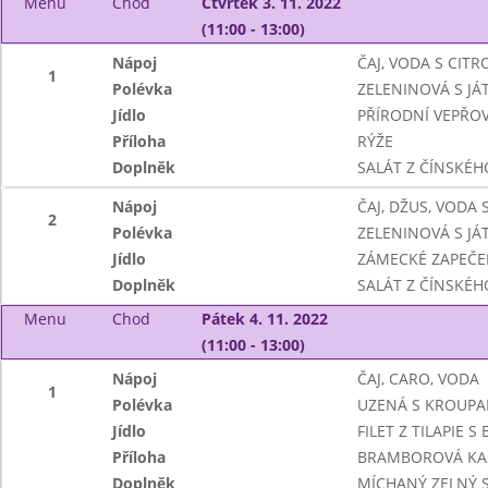
Menu
Chod
Čtvrtek 3. 11. 2022
(11:00 - 13:00)
Nápoj
ČAJ, VODA S CIT
1
Polévka
ZELENINOVÁ S JÁ
Jídlo
PŘÍRODNÍ VEPŘOV
Příloha
RÝŽE
Doplněk
SALÁT Z ČÍNSKÉHO
Nápoj
ČAJ, DŽUS, VODA
2
Polévka
ZELENINOVÁ S JÁ
Jídlo
ZÁMECKÉ ZAPEČ
Doplněk
SALÁT Z ČÍNSKÉHO
Menu
Chod
Pátek 4. 11. 2022
(11:00 - 13:00)
Nápoj
ČAJ, CARO, VODA
1
Polévka
UZENÁ S KROUPA
Jídlo
FILET Z TILAPIE
Příloha
BRAMBOROVÁ KA
Doplněk
MÍCHANÝ ZELNÝ 