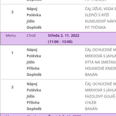
Nápoj
ČAJ, DŽUS, VODA
2
Polévka
SLEPIČÍ S RÝŽÍ
Jídlo
KUSKUSOVÝ NÁKY
Doplněk
FIT TYČINKA
Menu
Chod
Středa 2. 11. 2022
(11:00 - 13:00)
Nápoj
ČAJ, OCHUCENÉ 
1
Polévka
MRKVOVÁ S JÁHL
Jídlo
KÝTA NA SMETAN
Příloha
HOUSKOVÉ KNEDL
Doplněk
BANÁN
Nápoj
ČAJ, OCHUCENÉ 
2
Polévka
MRKVOVÁ S JÁHL
Jídlo
FAZOLOVÝ GULÁŠ
Příloha
CHLÉB
Doplněk
BANÁN