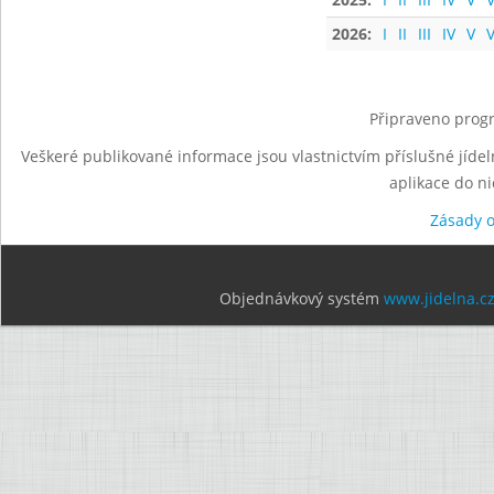
2026:
I
II
III
IV
V
V
Připraveno progr
Veškeré publikované informace jsou vlastnictvím příslušné jídel
aplikace do n
Zásady 
Objednávkový systém
www.jidelna.c