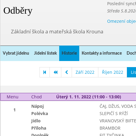
Poslední sync
Odběry
Středa 5.8.202
Omezení obje
Základní škola a mateřská škola Krouna
Vybrat jídelnu
Jídelní lístek
Historie
Kontakty a informace
Doch
Září 2022
Říjen 2022
Li
Menu
Chod
Úterý 1. 11. 2022 (11:00 - 13:00)
Nápoj
ČAJ, DŽUS, VODA
1
Polévka
SLEPIČÍ S RÝŽÍ
Jídlo
VRANOVSKÝ BIFT
Příloha
BRAMBOR
Doplněk
FIT TYČINKA