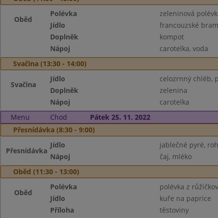
Polévka
zeleninová polév
Oběd
Jídlo
francouzské bram
Doplněk
kompot
Nápoj
carotelka, voda
Svačina (13:30 - 14:00)
Jídlo
celozrnný chléb, 
Svačina
Doplněk
zelenina
Nápoj
carotelka
Menu
Chod
Pátek 25. 11. 2022
Přesnídávka (8:30 - 9:00)
Jídlo
jablečné pyré, roh
Přesnídávka
Nápoj
čaj, mléko
Oběd (11:30 - 13:00)
Polévka
polévka z růžičko
Oběd
Jídlo
kuře na paprice
Příloha
těstoviny