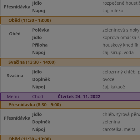
Jídlo
rozpečené housti
Přesnídávka
Nápoj
čaj, mléko
Oběd (11:30 - 13:00)
Polévka
zeleninová s noky
Oběd
Jídlo
koprová omáčka s
Příloha
houskový knedlík
Nápoj
čaj, sirup, voda
Svačina (13:30 - 14:00)
Jídlo
celozrnný chléb,
Svačina
Doplněk
ovoce
Nápoj
čaj, kakaoě
Menu
Chod
Čtvrtek 24. 11. 2022
Přesnídávka (8:30 - 9:00)
Jídlo
chléb, sýrová pěn
Přesnídávka
Doplněk
zelenina
Nápoj
carotelka, melta
Oběd (11:30 - 13:00)