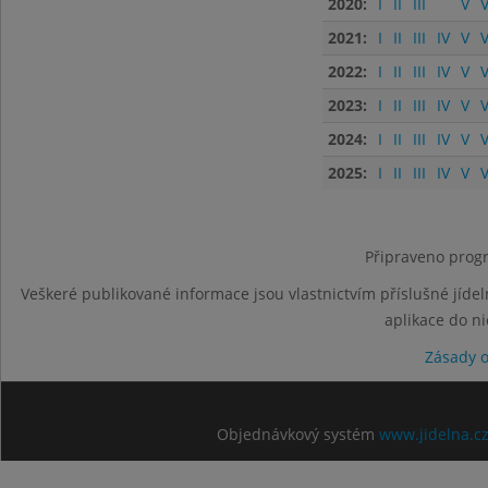
2020:
I
II
III
V
V
2021:
I
II
III
IV
V
V
2022:
I
II
III
IV
V
V
2023:
I
II
III
IV
V
V
2024:
I
II
III
IV
V
V
2025:
I
II
III
IV
V
V
Připraveno progr
Veškeré publikované informace jsou vlastnictvím příslušné jídel
aplikace do n
Zásady 
Objednávkový systém
www.jidelna.c