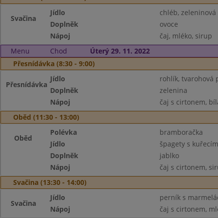
Jídlo
chléb, zeleninov
Svačina
Doplněk
ovoce
Nápoj
čaj, mléko, sirup
Menu
Chod
Úterý 29. 11. 2022
Přesnídávka (8:30 - 9:00)
Jídlo
rohlík, tvarohová
Přesnídávka
Doplněk
zelenina
Nápoj
čaj s cirtonem, bí
Oběd (11:30 - 13:00)
Polévka
bramboračka
Oběd
Jídlo
špagety s kuřecí
Doplněk
jablko
Nápoj
čaj s cirtonem, si
Svačina (13:30 - 14:00)
Jídlo
perník s marmel
Svačina
Nápoj
čaj s cirtonem, m