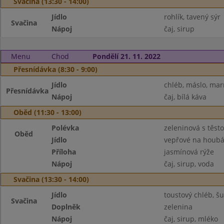
Svačina (13:30 - 14:00)
Jídlo
rohlík, tavený sýr
Svačina
Nápoj
čaj, sirup
Menu
Chod
Pondělí 21. 11. 2022
Přesnídávka (8:30 - 9:00)
Jídlo
chléb, máslo, ma
Přesnídávka
Nápoj
čaj, bílá káva
Oběd (11:30 - 13:00)
Polévka
zeleninová s těst
Oběd
Jídlo
vepřové na houb
Příloha
jasmínová rýže
Nápoj
čaj, sirup, voda
Svačina (13:30 - 14:00)
Jídlo
toustový chléb, š
Svačina
Doplněk
zelenina
Nápoj
čaj, sirup, mléko