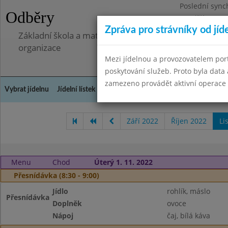
Poslední sync
Odběry
Pondělí 7.7.20
Zpráva pro strávníky od jíd
Základní škola a mateřská škola Libá, okres Cheb, př
organizace
Mezi jídelnou a provozovatelem por
poskytování služeb. Proto byla dat
zamezeno provádět aktivní operace (
Vybrat jídelnu
Jídelní lístek
Historie
Kontakty a informace
Doch
Září 2022
Říjen 2022
Li
Menu
Chod
Úterý 1. 11. 2022
Přesnídávka (8:30 - 9:00)
Jídlo
rohlík, máslo
Přesnídávka
Doplněk
ovoce
Nápoj
čaj, bílá káva