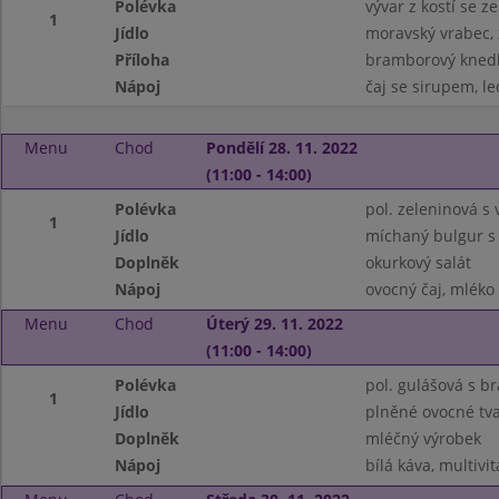
Polévka
vývar z kostí se 
1
Jídlo
moravský vrabec, 
Příloha
bramborový knedl
Nápoj
čaj se sirupem, le
Menu
Chod
Pondělí 28. 11. 2022
(11:00 - 14:00)
Polévka
pol. zeleninová s
1
Jídlo
míchaný bulgur s
Doplněk
okurkový salát
Nápoj
ovocný čaj, mléko
Menu
Chod
Úterý 29. 11. 2022
(11:00 - 14:00)
Polévka
pol. gulášová s 
1
Jídlo
plněné ovocné tv
Doplněk
mléčný výrobek
Nápoj
bílá káva, multivi