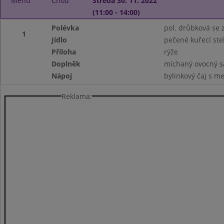
Menu
Chod
Středa 30. 11. 2022
(11:00 - 14:00)
Polévka
pol. drůbková se 
1
Jídlo
pečené kuřecí st
Příloha
rýže
Doplněk
míchaný ovocný s
Nápoj
bylinkový čaj s m
Reklama: