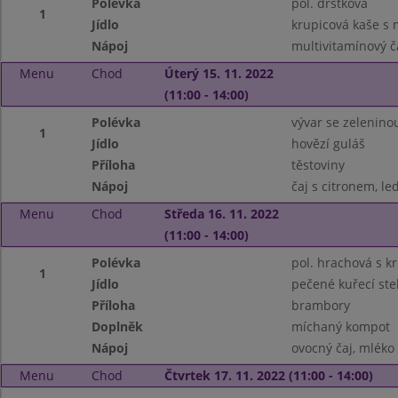
Polévka
pol. dršťková
1
Jídlo
krupicová kaše s
Nápoj
multivitamínový č
Menu
Chod
Úterý 15. 11. 2022
(11:00 - 14:00)
Polévka
vývar se zelenin
1
Jídlo
hovězí guláš
Příloha
těstoviny
Nápoj
čaj s citronem, le
Menu
Chod
Středa 16. 11. 2022
(11:00 - 14:00)
Polévka
pol. hrachová s k
1
Jídlo
pečené kuřecí st
Příloha
brambory
Doplněk
míchaný kompot
Nápoj
ovocný čaj, mléko
Menu
Chod
Čtvrtek 17. 11. 2022 (11:00 - 14:00)