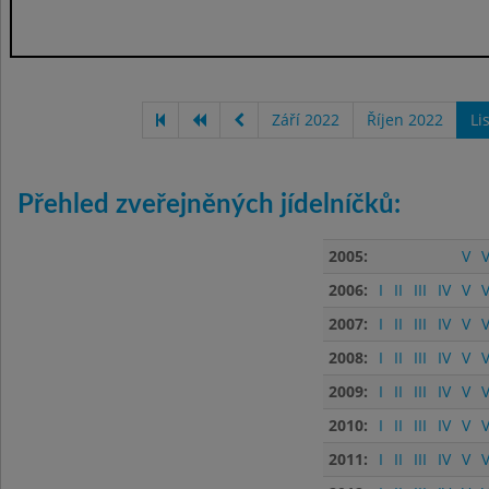
Září 2022
Říjen 2022
Li
Přehled zveřejněných jídelníčků:
2005:
V
V
2006:
I
II
III
IV
V
V
2007:
I
II
III
IV
V
V
2008:
I
II
III
IV
V
V
2009:
I
II
III
IV
V
V
2010:
I
II
III
IV
V
V
2011:
I
II
III
IV
V
V