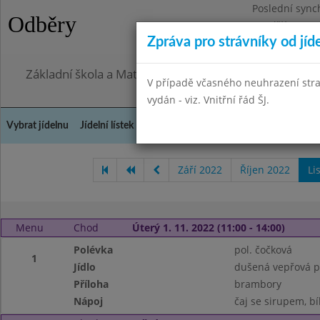
Poslední sync
Odběry
Pondělí 27.7.2
Zpráva pro strávníky od jíd
Omezení obje
Základní škola a Mateřská škola, Praha 4, Ohradní 49
V případě včasného neuhrazení str
vydán - viz. Vnitřní řád ŠJ.
Vybrat jídelnu
Jídelní lístek
Historie
Kontakty a informace
Doch
Září 2022
Říjen 2022
Li
Menu
Chod
Úterý 1. 11. 2022 (11:00 - 14:00)
Polévka
pol. čočková
1
Jídlo
dušená vepřová pl
Příloha
brambory
Nápoj
čaj se sirupem, bí