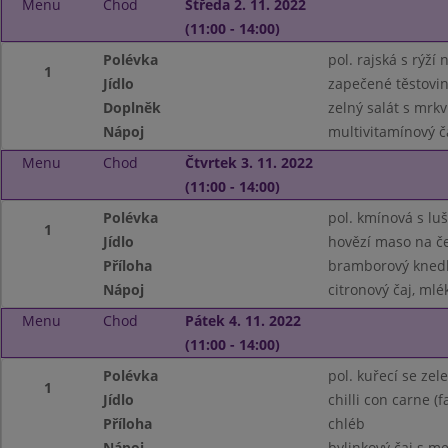
Menu
Chod
Středa 2. 11. 2022
(11:00 - 14:00)
Polévka
pol. rajská s rýží 
1
Jídlo
zapečené těstovi
Doplněk
zelný salát s mrkv
Nápoj
multivitamínový č
Menu
Chod
Čtvrtek 3. 11. 2022
(11:00 - 14:00)
Polévka
pol. kmínová s lu
1
Jídlo
hovězí maso na č
Příloha
bramborový knedl
Nápoj
citronový čaj, mlé
Menu
Chod
Pátek 4. 11. 2022
(11:00 - 14:00)
Polévka
pol. kuřecí se ze
1
Jídlo
chilli con carne 
Příloha
chléb
Nápoj
bylinkový čaj s m