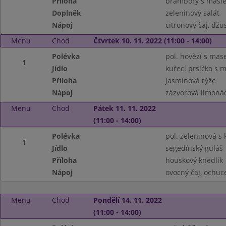
Příloha
brambory s másle
Doplněk
zeleninový salát
Nápoj
citronový čaj, džu
Menu
Chod
Čtvrtek 10. 11. 2022 (11:00 - 14:00)
Polévka
pol. hovězí s ma
1
Jídlo
kuřecí prsíčka s
Příloha
jasmínová rýže
Nápoj
zázvorová limoná
Menu
Chod
Pátek 11. 11. 2022
(11:00 - 14:00)
Polévka
pol. zeleninová s
1
Jídlo
segedínský guláš
Příloha
houskový knedlík
Nápoj
ovocný čaj, ochu
Menu
Chod
Pondělí 14. 11. 2022
(11:00 - 14:00)