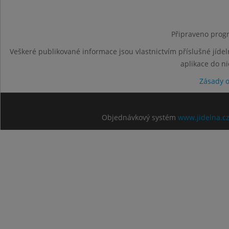
Připraveno progr
Veškeré publikované informace jsou vlastnictvím příslušné jídel
aplikace do n
Zásady 
Objednávkový systém
www.jidelna.c