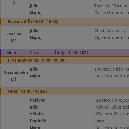
2
Jídlo
Tortellini Tricol
Nápoj
Čaj se sirupem, m
Svačina MŠ (14:00 - 15:00)
Jídlo
Chléb, tavený sýr,
Svačina
Nápoj
Čaj se sirupem, m
MŠ
Menu
Chod
Úterý 11. 10. 2022
Přesnídávka MŠ (9:00 - 10:00)
Jídlo
Toustový chléb, 
Přesnídávka
Nápoj
Čaj s citronem, m
MŠ
Oběd (11:00 - 13:59)
Polévka
Krupicová s vejc
1
Jídlo
Pečené kuřecí st
Příloha
rýže, bretaňská z
Doplněk
Jogurt
Nápoj
Čaj s citronem, m