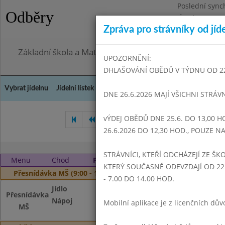
Poslední sync
Odběry
Úterý 28.7.202
Zpráva pro strávníky od jíd
Omezení obje
Základní škola a Mateřská škola Dr. Edvarda Beneše, 
UPOZORNĚNÍ:
DHLAŠOVÁNÍ OBĚDŮ V TÝDNU OD 22.6
Vybrat jídelnu
Jídelní lístek
Historie
Kontakty a informace
Doch
DNE 26.6.2026 MAJÍ VŠICHNI STRÁV
vÝDEJ OBĚDŮ DNE 25.6. DO 13,00 H
Srpen 2022
Září 2022
Ř
26.6.2026 DO 12,30 HOD., POUZE 
STRÁVNÍCI, KTEŘÍ ODCHÁZEJÍ ZE ŠKO
Menu
Chod
Pondělí 3. 10. 2022
KTERÝ SOUČASNĚ ODEVZDAJÍ OD 22.
Přesnídávka MŠ (9:00 - 10:00)
- 7.00 DO 14.00 HOD.
Jídlo
Muffiny, ovoce
Přesnídávka
Nápoj
Čaj s citronem, ka
Mobilní aplikace je z licenčních d
MŠ