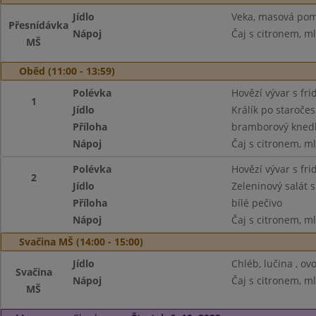
Jídlo
Veka, masová pom
Přesnídávka
Nápoj
Čaj s citronem, m
MŠ
Oběd (11:00 - 13:59)
Polévka
Hovězí vývar s fr
1
Jídlo
Králík po staroče
Příloha
bramborový knedl
Nápoj
Čaj s citronem, m
Polévka
Hovězí vývar s fr
2
Jídlo
Zeleninový salát 
Příloha
bílé pečivo
Nápoj
Čaj s citronem, m
Svačina MŠ (14:00 - 15:00)
Jídlo
Chléb, lučina , ov
Svačina
Nápoj
Čaj s citronem, m
MŠ