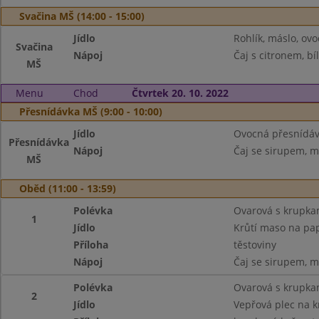
Svačina MŠ (14:00 - 15:00)
Jídlo
Rohlík, máslo, ovo
Svačina
Nápoj
Čaj s citronem, bí
MŠ
Menu
Chod
Čtvrtek 20. 10. 2022
Přesnídávka MŠ (9:00 - 10:00)
Jídlo
Ovocná přesnídávk
Přesnídávka
Nápoj
Čaj se sirupem, m
MŠ
Oběd (11:00 - 13:59)
Polévka
Ovarová s krupka
1
Jídlo
Krůtí maso na pap
Příloha
těstoviny
Nápoj
Čaj se sirupem, m
Polévka
Ovarová s krupka
2
Jídlo
Vepřová plec na 