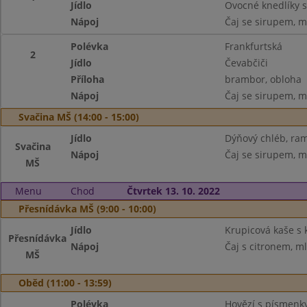
Jídlo
Ovocné knedlíky s
Nápoj
Čaj se sirupem, m
Polévka
Frankfurtská
2
Jídlo
Čevabčiči
Příloha
brambor, obloha
Nápoj
Čaj se sirupem, m
Svačina MŠ (14:00 - 15:00)
Jídlo
Dýňový chléb, ram
Svačina
Nápoj
Čaj se sirupem, m
MŠ
Menu
Chod
Čtvrtek 13. 10. 2022
Přesnídávka MŠ (9:00 - 10:00)
Jídlo
Krupicová kaše s 
Přesnídávka
Nápoj
Čaj s citronem, m
MŠ
Oběd (11:00 - 13:59)
Polévka
Hovězí s písmenk