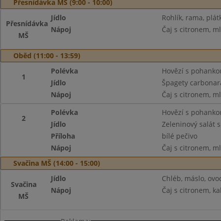
Přesnídávka MŠ (9:00 - 10:00)
Jídlo
Rohlík, rama, plát
Přesnídávka
Nápoj
Čaj s citronem, m
MŠ
Oběd (11:00 - 13:59)
Polévka
Hovězí s pohanko
1
Jídlo
Špagety carbona
Nápoj
Čaj s citronem, m
Polévka
Hovězí s pohanko
2
Jídlo
Zeleninový salát 
Příloha
bílé pečivo
Nápoj
Čaj s citronem, m
Svačina MŠ (14:00 - 15:00)
Jídlo
Chléb, máslo, ovo
Svačina
Nápoj
Čaj s citronem, ka
MŠ