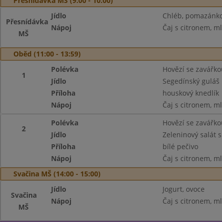
Přesnídávka MŠ (9:00 - 10:00)
Jídlo
Chléb, pomazánko
Přesnídávka
Nápoj
Čaj s citronem, m
MŠ
Oběd (11:00 - 13:59)
Polévka
Hovězí se zavářko
1
Jídlo
Segedínský guláš
Příloha
houskový knedlík
Nápoj
Čaj s citronem, m
Polévka
Hovězí se zavářko
2
Jídlo
Zeleninový salát 
Příloha
bílé pečivo
Nápoj
Čaj s citronem, m
Svačina MŠ (14:00 - 15:00)
Jídlo
Jogurt, ovoce
Svačina
Nápoj
Čaj s citronem, m
MŠ