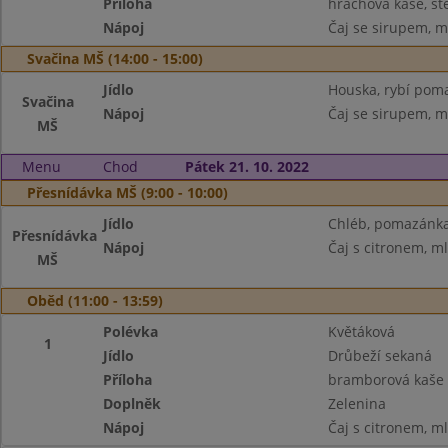
Příloha
hrachová kaše, st
Nápoj
Čaj se sirupem, m
Svačina MŠ (14:00 - 15:00)
Jídlo
Houska, rybí pom
Svačina
Nápoj
Čaj se sirupem, m
MŠ
Menu
Chod
Pátek 21. 10. 2022
Přesnídávka MŠ (9:00 - 10:00)
Jídlo
Chléb, pomazánka 
Přesnídávka
Nápoj
Čaj s citronem, m
MŠ
Oběd (11:00 - 13:59)
Polévka
Květáková
1
Jídlo
Drůbeží sekaná
Příloha
bramborová kaše
Doplněk
Zelenina
Nápoj
Čaj s citronem, m