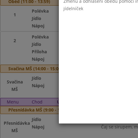
Změnu a odhlášení obědů pomocí int
Oběd (11:00 - 13:59)
jídelníček
Polévka
Gulášová
1
Jídlo
Špagety s drceným
Nápoj
Čaj s citronem, m
Polévka
Gulášová
2
Jídlo
Kuřecí kung-pao
Příloha
jasmínová rýže
Nápoj
Čaj s citronem, m
Svačina MŠ (14:00 - 15:00)
Jídlo
Houska, rama, uze
Svačina
Nápoj
Čaj s citronem, m
MŠ
Menu
Chod
Úterý 4. 10. 2022
Přesnídávka MŠ (9:00 - 10:00)
Jídlo
Chléb, budapešť, 
Přesnídávka
Nápoj
Čaj se sirupem, m
MŠ