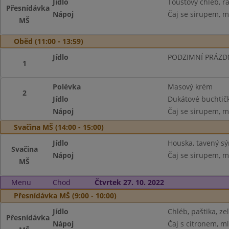
Jídlo
Toustový chléb, ra
Přesnídávka
Nápoj
Čaj se sirupem, m
MŠ
Oběd (11:00 - 13:59)
Jídlo
PODZIMNÍ PRÁZD
1
Polévka
Masový krém
2
Jídlo
Dukátové buchtič
Nápoj
Čaj se sirupem, m
Svačina MŠ (14:00 - 15:00)
Jídlo
Houska, tavený sý
Svačina
Nápoj
Čaj se sirupem, m
MŠ
Menu
Chod
Čtvrtek 27. 10. 2022
Přesnídávka MŠ (9:00 - 10:00)
Jídlo
Chléb, paštika, ze
Přesnídávka
Nápoj
Čaj s citronem, m