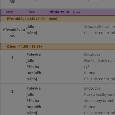
MŠ
Menu
Chod
Středa 19. 10. 2022
Přesnídávka MŠ (9:00 - 10:00)
Jídlo
Veka, vajíčková p
Přesnídávka
Nápoj
Čaj s citronem, m
MŠ
Oběd (11:00 - 13:59)
Polévka
Drožďová
1
Jídlo
Hovězí plátek na 
Příloha
rýže
Doplněk
Bluma
Nápoj
Čaj s citronem, m
Polévka
Drožďová
2
Jídlo
Kuřecí kostky na
Příloha
šťouchaný brambo
Doplněk
Bluma
Nápoj
Čaj s citronem, m