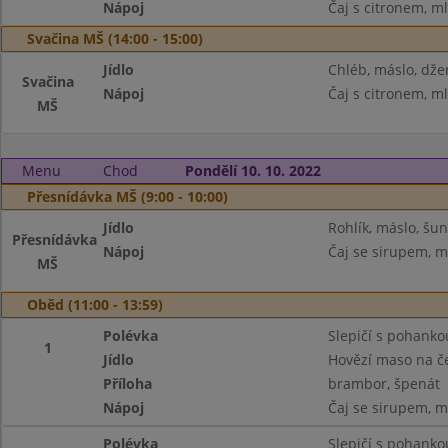
Nápoj
Čaj s citronem, m
Svačina MŠ (14:00 - 15:00)
Jídlo
Chléb, máslo, dže
Svačina
Nápoj
Čaj s citronem, m
MŠ
Menu
Chod
Pondělí 10. 10. 2022
Přesnídávka MŠ (9:00 - 10:00)
Jídlo
Rohlík, máslo, šun
Přesnídávka
Nápoj
Čaj se sirupem, m
MŠ
Oběd (11:00 - 13:59)
Polévka
Slepičí s pohanko
1
Jídlo
Hovězí maso na č
Příloha
brambor, špenát
Nápoj
Čaj se sirupem, m
Polévka
Slepičí s pohanko