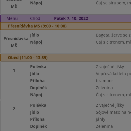
Nápoj
Čaj se sirupem, m
MŠ
Menu
Chod
Pátek 7. 10. 2022
Přesnídávka MŠ (9:00 - 10:00)
Jídlo
Bageta, žervé se 
Přesnídávka
Nápoj
Čaj s citronem, m
MŠ
Oběd (11:00 - 13:59)
Polévka
Z vaječné jíšky
1
Jídlo
Vepřová kotleta p
Příloha
brambor
Doplněk
Zelenina
Nápoj
Čaj s citronem, m
Polévka
Z vaječné jíšky
2
Jídlo
Sójové maso na 
Příloha
jáhly
Doplněk
Zelenina