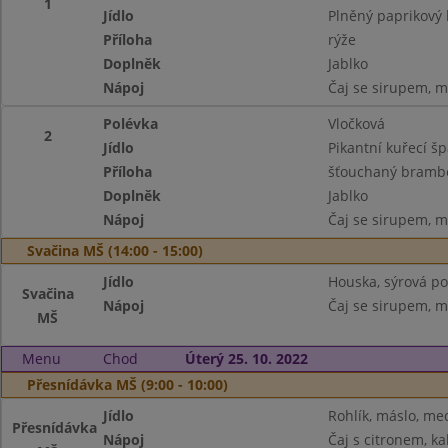
1
Jídlo
Plněný paprikový 
Příloha
rýže
Doplněk
Jablko
Nápoj
Čaj se sirupem, m
Polévka
Vločková
2
Jídlo
Pikantní kuřecí šp
Příloha
šťouchaný brambo
Doplněk
Jablko
Nápoj
Čaj se sirupem, m
Svačina MŠ (14:00 - 15:00)
Jídlo
Houska, sýrová p
Svačina
Nápoj
Čaj se sirupem, m
MŠ
Menu
Chod
Úterý 25. 10. 2022
Přesnídávka MŠ (9:00 - 10:00)
Jídlo
Rohlík, máslo, me
Přesnídávka
Nápoj
Čaj s citronem, ka