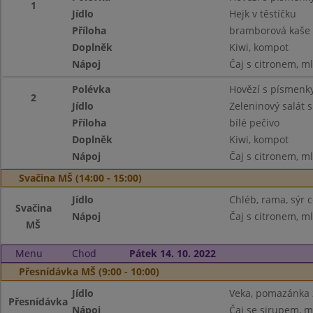
1
Jídlo
Hejk v těstíčku
Příloha
bramborová kaše
Doplněk
Kiwi, kompot
Nápoj
Čaj s citronem, m
Polévka
Hovězí s písmenk
2
Jídlo
Zeleninový salát 
Příloha
bílé pečivo
Doplněk
Kiwi, kompot
Nápoj
Čaj s citronem, m
Svačina MŠ (14:00 - 15:00)
Jídlo
Chléb, rama, sýr c
Svačina
Nápoj
Čaj s citronem, m
MŠ
Menu
Chod
Pátek 14. 10. 2022
Přesnídávka MŠ (9:00 - 10:00)
Jídlo
Veka, pomazánka z
Přesnídávka
Nápoj
Čaj se sirupem, m