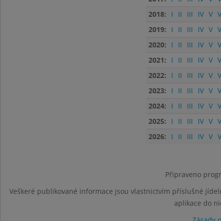
2018:
I
II
III
IV
V
V
2019:
I
II
III
IV
V
V
2020:
I
II
III
IV
V
V
2021:
I
II
III
IV
V
V
2022:
I
II
III
IV
V
V
2023:
I
II
III
IV
V
V
2024:
I
II
III
IV
V
V
2025:
I
II
III
IV
V
V
2026:
I
II
III
IV
V
V
Připraveno progr
Veškeré publikované informace jsou vlastnictvím příslušné jídel
aplikace do n
Zásady 