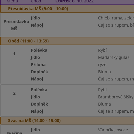
Menu
Chod
Čtvrtek 6. 10. 2022
Přesnídávka MŠ (9:00 - 10:00)
Jídlo
Chléb, rama, zele
Přesnídávka
Nápoj
Čaj se sirupem, bí
MŠ
Oběd (11:00 - 13:59)
Polévka
Rybí
1
Jídlo
Maďarský guláš
Příloha
rýže
Doplněk
Bluma
Nápoj
Čaj se sirupem, m
Polévka
Rybí
2
Jídlo
Bramborové šišk
Doplněk
Bluma
Nápoj
Čaj se sirupem, m
Svačina MŠ (14:00 - 15:00)
Jídlo
Vánočka, ovoce
Svačina