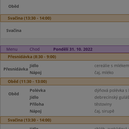
Oběd
Svačina (13:30 - 14:00)
Svačina
Menu
Chod
Pondělí 31. 10. 2022
Přesnídávka (8:30 - 9:00)
Jídlo
cereálie s mléke
Přesnídávka
Nápoj
čaj, mléko
Oběd (11:30 - 13:00)
Polévka
dýňová polévka 
Oběd
Jídlo
debrecínský gulá
Příloha
těstoviny
Nápoj
čaj, sirupě
Svačina (13:30 - 14:00)
Jídlo
chléb, avokádová