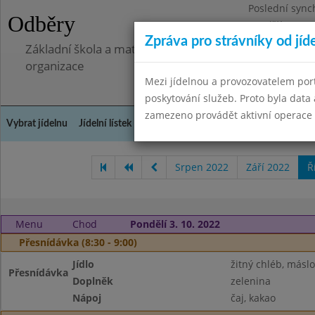
Poslední sync
Odběry
Pondělí 7.7.20
Zpráva pro strávníky od jíd
Základní škola a mateřská škola Libá, okres Cheb, př
organizace
Mezi jídelnou a provozovatelem por
poskytování služeb. Proto byla dat
zamezeno provádět aktivní operace (
Vybrat jídelnu
Jídelní lístek
Historie
Kontakty a informace
Doch
Srpen 2022
Září 2022
Ř
Menu
Chod
Pondělí 3. 10. 2022
Přesnídávka (8:30 - 9:00)
Jídlo
žitný chléb, máslo
Přesnídávka
Doplněk
zelenina
Nápoj
čaj, kakao