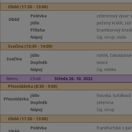
Oběd (11:30 - 13:00)
Polévka
zeleninový vývar 
Oběd
Jídlo
pečený králík, zelí
Příloha
bramborový knedl
Nápoj
čaj, sirup, voda
Svačina (13:30 - 14:00)
Jídlo
rohlík, čokoládo
Svačina
Doplněk
ovoce
Nápoj
čaj, mléko
Menu
Chod
Středa 26. 10. 2022
Přesnídávka (8:30 - 9:00)
Jídlo
houska, tuňákov
Přesnídávka
Doplněk
zelenina
Nápoj
čaj, sirup
Oběd (11:30 - 13:00)
Polévka
frankfurtská s pá
Oběd