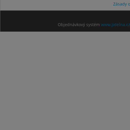
Zásady 
Objednávkový systém
www.jidelna.c