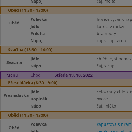
Nápoj
čaj, melta
Oběd (11:30 - 13:00)
Polévka
hovězí vývar s ka
Oběd
Jídlo
kuřecí v mrkvi
Příloha
brambory
Nápoj
čaj, sirup, voda
Svačina (13:30 - 14:00)
Jídlo
chléb, rybí poma
Svačina
Nápoj
čaj, sirup
Menu
Chod
Středa 19. 10. 2022
Přesnídávka (8:30 - 9:00)
Jídlo
celozrnný chléb, 
Přesnídávka
Doplněk
ovoce
Nápoj
čaj, mléko
Oběd (11:30 - 13:00)
Polévka
kapustová s bra
Oběd
Jídlo
žemlovka s jabl. a