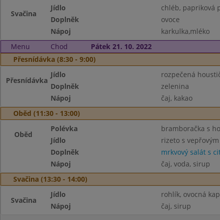
Jídlo
chléb, papriková
Svačina
Doplněk
ovoce
Nápoj
karkulka,mléko
Menu
Chod
Pátek 21. 10. 2022
Přesnídávka (8:30 - 9:00)
Jídlo
rozpečená housti
Přesnídávka
Doplněk
zelenina
Nápoj
čaj, kakao
Oběd (11:30 - 13:00)
Polévka
bramboračka s h
Oběd
Jídlo
rizeto s vepřový
Doplněk
mrkvový salát s c
Nápoj
čaj, voda, sirup
Svačina (13:30 - 14:00)
Jídlo
rohlík, ovocná kap
Svačina
Nápoj
čaj, sirup