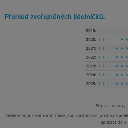
Přehled zveřejněných jídelníčků:
2019:
2020:
I
II
III
V
V
2021:
I
II
III
IV
V
V
2022:
I
II
III
IV
V
V
2023:
I
II
III
IV
V
V
2024:
I
II
III
IV
V
V
2025:
I
II
III
IV
V
V
Připraveno progr
Veškeré publikované informace jsou vlastnictvím příslušné jídel
aplikace do n