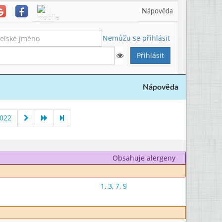
Nápověda
Nemůžu se přihlásit
Nápověda
2022
Obsahuje alergeny
1
,
3
,
7
,
9