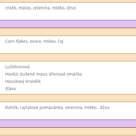
chléb, máslo, zelenina, mléko, džus
Corn flakes, ovoce, mléko, čaj
Luštěninová
Hovězí dušené maso, křenová omáčka
Houskový Knedlík
šťáva
Rohlík, rajčatová pomazánka, zelenina, mléko , džus