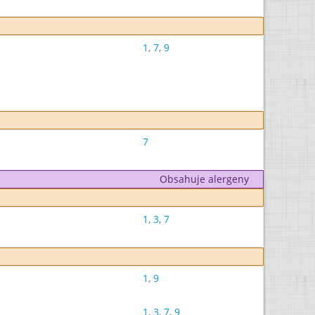
1
,
7
,
9
7
Obsahuje alergeny
1
,
3
,
7
1
,
9
1
,
3
,
7
,
9