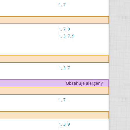
1
,
7
1
,
7
,
9
1
,
3
,
7
,
9
1
,
3
,
7
Obsahuje alergeny
1
,
7
1
,
3
,
9