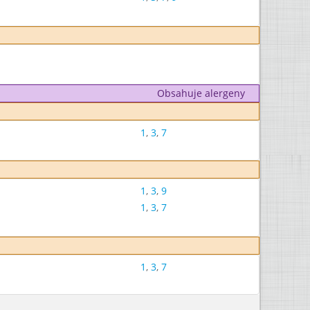
Obsahuje alergeny
1
,
3
,
7
1
,
3
,
9
1
,
3
,
7
1
,
3
,
7