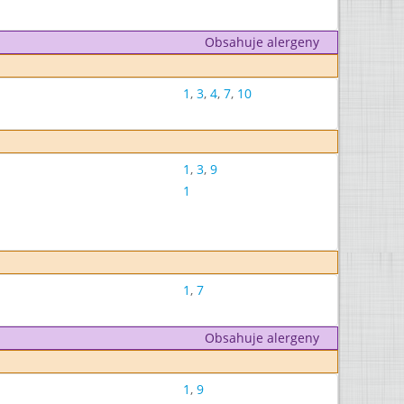
Obsahuje alergeny
1
,
3
,
4
,
7
,
10
1
,
3
,
9
1
1
,
7
Obsahuje alergeny
1
,
9