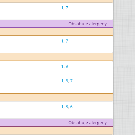
1
,
7
Obsahuje alergeny
1
,
7
1
,
9
1
,
3
,
7
1
,
3
,
6
Obsahuje alergeny