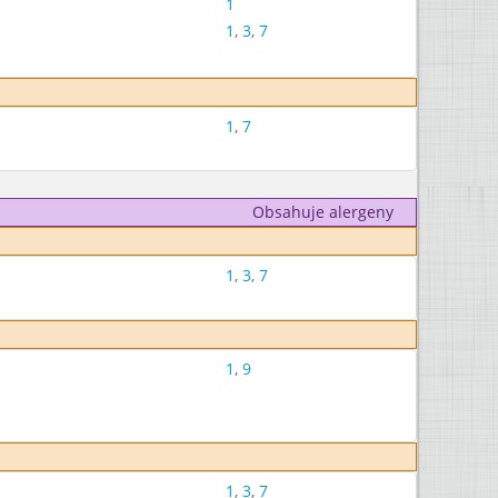
1
1
,
3
,
7
1
,
7
Obsahuje alergeny
1
,
3
,
7
1
,
9
1
,
3
,
7