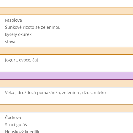
Fazolová
Šunkové rizoto se zeleninou
kyselý okurek
šťáva
Jogurt, ovoce, čaj
Veka , droždová pomazánka, zelenina , džus, mléko
Čočková
Srnčí guláš
Houskový knedlík