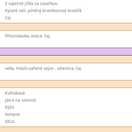
Z vaječné jížky se závařkou
Kyselé zelí, plněný bramborový knedlík
čaj
Přesnidávka, ovoce, čaj
veka, máslo vařené vejce , zelenina, čaj
Květáková
Játra na slanině
Rýže
kompot
Džus