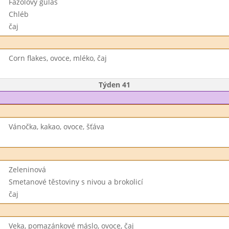
Fazolový guláš
Chléb
čaj
Corn flakes, ovoce, mléko, čaj
Týden 41
Vánočka, kakao, ovoce, šťáva
Zeleninová
Smetanové těstoviny s nivou a brokolicí
čaj
Veka, pomazánkové máslo, ovoce, čaj