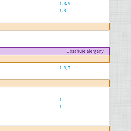
1
,
3
,
9
1
,
3
Obsahuje alergeny
1
,
3
,
7
1
1