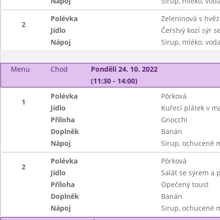
Nápoj
Sirup, mléko, vod
Polévka
Zeleninová s hvě
2
Jídlo
Čerstvý kozí sýr 
Nápoj
Sirup, mléko, vod
Menu
Chod
Pondělí 24. 10. 2022
(11:30 - 14:00)
Polévka
Pórková
1
Jídlo
Kuřecí plátek v m
Příloha
Gnocchi
Doplněk
Banán
Nápoj
Sirup, ochucené 
Polévka
Pórková
2
Jídlo
Salát se sýrem a
Příloha
Opečený toust
Doplněk
Banán
Nápoj
Sirup, ochucené 