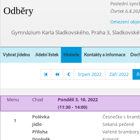
Poslední sync
Odběry
Čtvrtek 6.8.20
Omezení obje
Gymnázium Karla Sladkovského, Praha 3, Sladkovské
Vybrat jídelnu
Jídelní lístek
Historie
Kontakty a informace
Doch
Srpen 2022
Září 2022
Ř
Menu
Chod
Pondělí 3. 10. 2022
(11:30 - 14:00)
Polévka
Česnečka s bramb
1
Jídlo
Sekaná pečeně
Příloha
Vařené brambory
Doplněk
Kompot