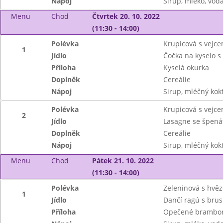
Nápoj
Sirup, mléko, vod
Menu
Chod
Čtvrtek 20. 10. 2022
(11:30 - 14:00)
Polévka
Krupicová s vejc
1
Jídlo
Čočka na kyselo
Příloha
Kyselá okurka
Doplněk
Cereálie
Nápoj
Sirup, mléčný kok
Polévka
Krupicová s vejc
2
Jídlo
Lasagne se špenát
Doplněk
Cereálie
Nápoj
Sirup, mléčný kok
Menu
Chod
Pátek 21. 10. 2022
(11:30 - 14:00)
Polévka
Zeleninová s hvě
1
Jídlo
Dančí ragú s bru
Příloha
Opečené brambo