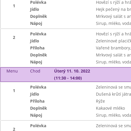
Polévka
Hovězí s rýží a h
1
Jídlo
Hejk pečený na 
Doplněk
Mrkvový salát s 
Nápoj
Sirup, mléko, vod
Polévka
Hovězí s rýží a h
2
Jídlo
Zeleninové placič
Příloha
Vařené brambory,
Doplněk
Mrkvový salát s 
Nápoj
Sirup, mléko, vod
Menu
Chod
Úterý 11. 10. 2022
(11:30 - 14:00)
Polévka
Zeleninová se sm
1
Jídlo
Dušená krůtí játr
Příloha
Rýže
Doplněk
Kakaové mléko
Nápoj
Sirup, mléko, vod
Polévka
Zeleninová se sm
2