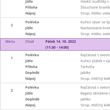
Jídlo
Hovězí nudličky s
Příloha
Šťouchané bramb
Nápoj
Sirup, mléko, vod
Polévka
Kuřecí vývar se 
2
Jídlo
Nastavovaná bram
Nápoj
Sirup, mléko, vod
Menu
Chod
Pátek 14. 10. 2022
(11:30 - 14:00)
Polévka
Rajčatová s ovesn
1
Jídlo
Kuřecí plátek v s
Příloha
Tarhoňa
Doplněk
Jablko
Nápoj
Sirup, mléčný kok
Polévka
Rajčatová s ovesn
2
Jídlo
Bageta obložená 
Doplněk
Jablko
Nápoj
Sirup, mléčný kok