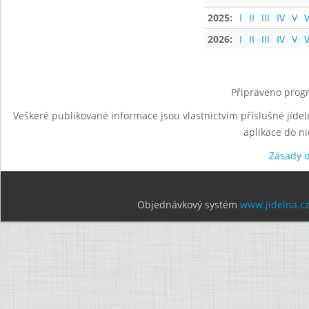
2025:
I
II
III
IV
V
V
2026:
I
II
III
IV
V
V
Připraveno progr
Veškeré publikované informace jsou vlastnictvím příslušné jídel
aplikace do n
Zásady 
Objednávkový systém
www.jidelna.c