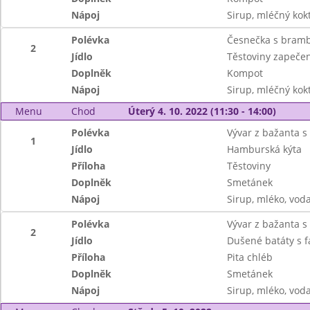
Nápoj
Sirup, mléčný kok
Polévka
Česnečka s bramb
2
Jídlo
Těstoviny zapečen
Doplněk
Kompot
Nápoj
Sirup, mléčný kok
Menu
Chod
Úterý 4. 10. 2022 (11:30 - 14:00)
Polévka
Vývar z bažanta s
1
Jídlo
Hamburská kýta
Příloha
Těstoviny
Doplněk
Smetánek
Nápoj
Sirup, mléko, vod
Polévka
Vývar z bažanta s
2
Jídlo
Dušené batáty s fa
Příloha
Pita chléb
Doplněk
Smetánek
Nápoj
Sirup, mléko, vod