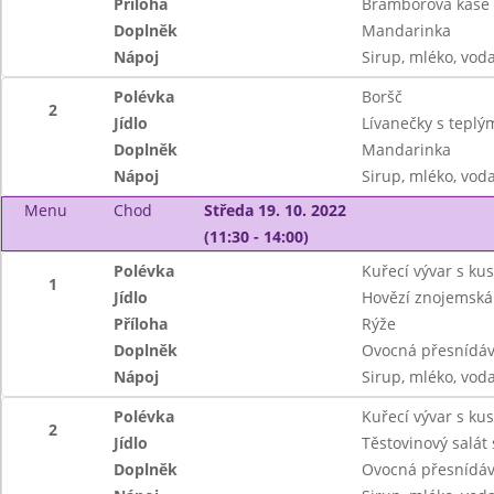
Příloha
Bramborová kaše
Doplněk
Mandarinka
Nápoj
Sirup, mléko, vod
Polévka
Boršč
2
Jídlo
Lívanečky s tepl
Doplněk
Mandarinka
Nápoj
Sirup, mléko, vod
Menu
Chod
Středa 19. 10. 2022
(11:30 - 14:00)
Polévka
Kuřecí vývar s k
1
Jídlo
Hovězí znojemská
Příloha
Rýže
Doplněk
Ovocná přesnídá
Nápoj
Sirup, mléko, vod
Polévka
Kuřecí vývar s k
2
Jídlo
Těstovinový salát
Doplněk
Ovocná přesnídá