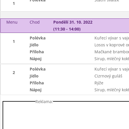
1
Menu
Chod
Pondělí 31. 10. 2022
(11:30 - 14:00)
Polévka
Kuřecí vývar s va
1
Jídlo
Losos v koprové 
Příloha
Mačkané brambo
Nápoj
Sirup, mléčný kok
Polévka
Kuřecí vývar s va
2
Jídlo
Cizrnový guláš
Příloha
Rýže
Nápoj
Sirup, mléčný kok
Reklama: