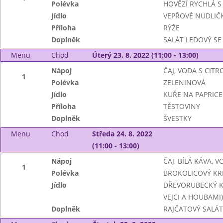
Polévka
HOVĚZÍ RYCHLÁ S 
Jídlo
VEPŘOVÉ NUDLIČ
Příloha
RÝŽE
Doplněk
SALÁT LEDOVÝ SE
Menu
Chod
Úterý 23. 8. 2022 (11:00 - 13:00)
Nápoj
ČAJ, VODA S CIT
1
Polévka
ZELENINOVÁ
Jídlo
KUŘE NA PAPRICE
Příloha
TĚSTOVINY
Doplněk
ŠVESTKY
Menu
Chod
Středa 24. 8. 2022
(11:00 - 13:00)
Nápoj
ČAJ, BÍLÁ KÁVA, 
1
Polévka
BROKOLICOVÝ K
Jídlo
DŘEVORUBECKÝ K
VEJCI A HOUBAMI)
Doplněk
RAJČATOVÝ SALÁT