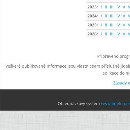
2023:
I
II
III
IV
V
V
2024:
I
II
III
IV
V
V
2025:
I
II
III
IV
V
V
2026:
I
II
III
IV
V
V
Připraveno progr
Veškeré publikované informace jsou vlastnictvím příslušné jídel
aplikace do n
Zásady 
Objednávkový systém
www.jidelna.c