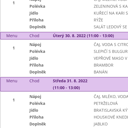
1
Polévka
ZELENINOVÁ S K
Jídlo
KUŘECÍ NA KARI S
Příloha
RÝŽE
Doplněk
SALÁT LEDOVÝ SE
Menu
Chod
Úterý 30. 8. 2022 (11:00 - 13:00)
Nápoj
ČAJ, VODA S CIT
1
Polévka
SLEPIČÍ S BULGU
Jídlo
VEPŘOVÉ MASO V
Příloha
BRAMBOR
Doplněk
BANÁN
Menu
Chod
Středa 31. 8. 2022
(11:00 - 13:00)
Nápoj
ČAJ, MLÉKO, VOD
1
Polévka
PETRŽELOVÁ
Jídlo
BRATISLAVSKÁ KÝ
Příloha
HOUSKOVÉ KNEDL
Doplněk
JABLKO