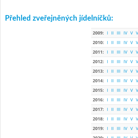
Přehled zveřejněných jídelníčků:
2009:
I
II
III
IV
V
V
2010:
I
II
III
IV
V
V
2011:
I
II
III
IV
V
V
2012:
I
II
III
IV
V
V
2013:
I
II
III
IV
V
V
2014:
I
II
III
IV
V
V
2015:
I
II
III
IV
V
V
2016:
I
II
III
IV
V
V
2017:
I
II
III
IV
V
V
2018:
I
II
III
IV
V
V
2019:
I
II
III
IV
V
V
2020:
I
II
III
IV
V
V