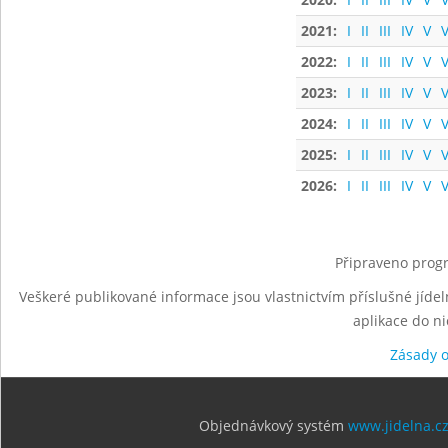
2021:
I
II
III
IV
V
V
2022:
I
II
III
IV
V
V
2023:
I
II
III
IV
V
V
2024:
I
II
III
IV
V
V
2025:
I
II
III
IV
V
V
2026:
I
II
III
IV
V
V
Připraveno progr
Veškeré publikované informace jsou vlastnictvím příslušné jídel
aplikace do n
Zásady 
Objednávkový systém
www.jidelna.c