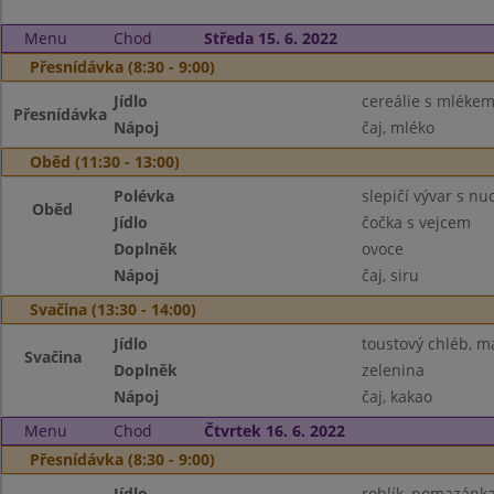
Menu
Chod
Středa 15. 6. 2022
Přesnídávka (8:30 - 9:00)
Jídlo
cereálie s mléke
Přesnídávka
Nápoj
čaj, mléko
Oběd (11:30 - 13:00)
Polévka
slepičí vývar s nu
Oběd
Jídlo
čočka s vejcem
Doplněk
ovoce
Nápoj
čaj, siru
Svačina (13:30 - 14:00)
Jídlo
toustový chléb, 
Svačina
Doplněk
zelenina
Nápoj
čaj, kakao
Menu
Chod
Čtvrtek 16. 6. 2022
Přesnídávka (8:30 - 9:00)
Jídlo
rohlík, pomazánka