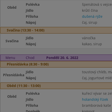
Polévka
špenátová s vejc
Oběd
Jídlo
krůtí čína
Příloha
dušená rýže
Nápoj
čaj, sirup
Svačina (13:30 - 14:00)
Jídlo
vánočka
Svačina
Nápoj
kakao, sirup
Menu
Chod
Pondělí 20. 6. 2022
Přesnídávka (8:30 - 9:00)
Jídlo
toustový chléb, m
Přesnídávka
Nápoj
čaj, jogurtové mlé
Oběd (11:30 - 13:00)
Polévka
kuřecí vývar se z
Oběd
Jídlo
holandský řízek
Příloha
bramborová kaše
Doplněk
kompot