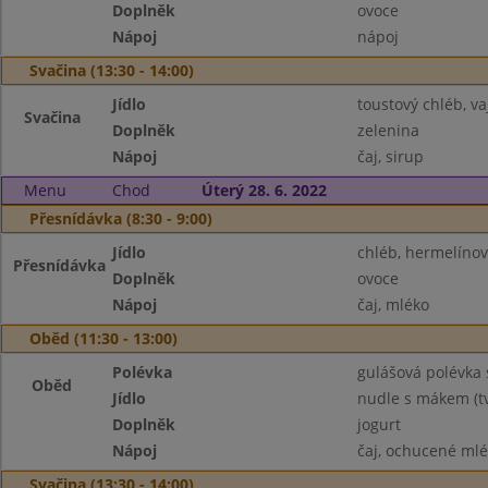
Doplněk
ovoce
Nápoj
nápoj
Svačina (13:30 - 14:00)
Jídlo
toustový chléb, v
Svačina
Doplněk
zelenina
Nápoj
čaj, sirup
Menu
Chod
Úterý 28. 6. 2022
Přesnídávka (8:30 - 9:00)
Jídlo
chléb, hermelíno
Přesnídávka
Doplněk
ovoce
Nápoj
čaj, mléko
Oběd (11:30 - 13:00)
Polévka
gulášová polévka
Oběd
Jídlo
nudle s mákem (t
Doplněk
jogurt
Nápoj
čaj, ochucené ml
Svačina (13:30 - 14:00)