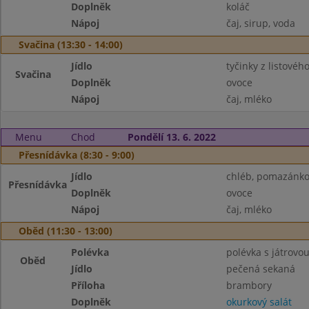
Doplněk
koláč
Nápoj
čaj, sirup, voda
Svačina (13:30 - 14:00)
Jídlo
tyčinky z listovéh
Svačina
Doplněk
ovoce
Nápoj
čaj, mléko
Menu
Chod
Pondělí 13. 6. 2022
Přesnídávka (8:30 - 9:00)
Jídlo
chléb, pomazánko
Přesnídávka
Doplněk
ovoce
Nápoj
čaj, mléko
Oběd (11:30 - 13:00)
Polévka
polévka s játrovou
Oběd
Jídlo
pečená sekaná
Příloha
brambory
Doplněk
okurkový salát