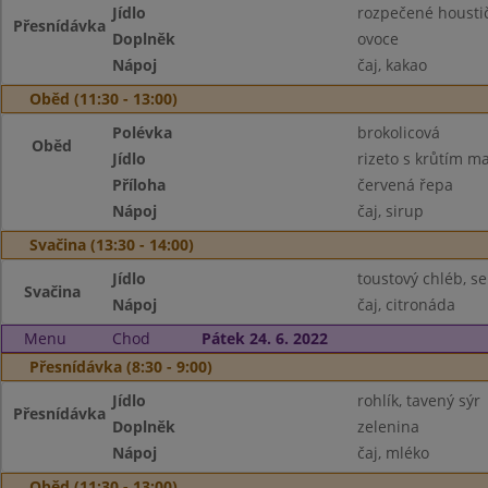
Jídlo
rozpečené housti
Přesnídávka
Doplněk
ovoce
Nápoj
čaj, kakao
Oběd (11:30 - 13:00)
Polévka
brokolicová
Oběd
Jídlo
rizeto s krůtím 
Příloha
červená řepa
Nápoj
čaj, sirup
Svačina (13:30 - 14:00)
Jídlo
toustový chléb, se
Svačina
Nápoj
čaj, citronáda
Menu
Chod
Pátek 24. 6. 2022
Přesnídávka (8:30 - 9:00)
Jídlo
rohlík, tavený sýr
Přesnídávka
Doplněk
zelenina
Nápoj
čaj, mléko
Oběd (11:30 - 13:00)