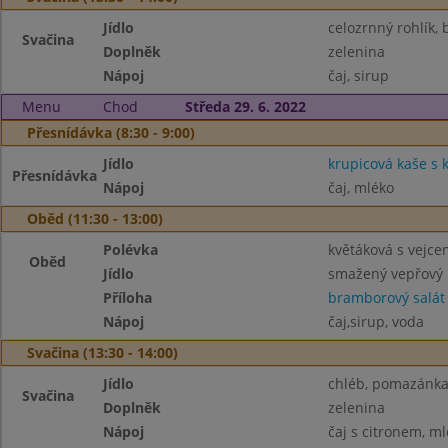
Jídlo
celozrnný rohlík,
Svačina
Doplněk
zelenina
Nápoj
čaj, sirup
Menu
Chod
Středa 29. 6. 2022
Přesnídávka (8:30 - 9:00)
Jídlo
krupicová kaše s
Přesnídávka
Nápoj
čaj, mléko
Oběd (11:30 - 13:00)
Polévka
květáková s vejce
Oběd
Jídlo
smažený vepřový 
Příloha
bramborový salát
Nápoj
čaj,sirup, voda
Svačina (13:30 - 14:00)
Jídlo
chléb, pomazánka 
Svačina
Doplněk
zelenina
Nápoj
čaj s citronem, m