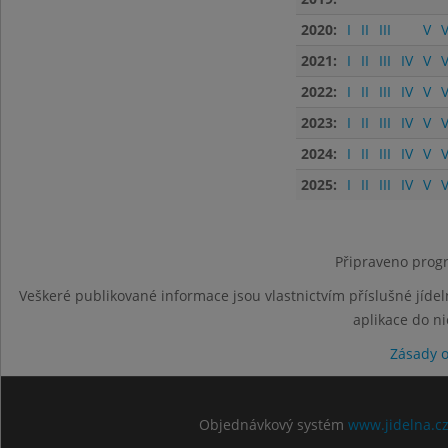
2020:
I
II
III
V
V
2021:
I
II
III
IV
V
V
2022:
I
II
III
IV
V
V
2023:
I
II
III
IV
V
V
2024:
I
II
III
IV
V
V
2025:
I
II
III
IV
V
V
Připraveno progr
Veškeré publikované informace jsou vlastnictvím příslušné jídel
aplikace do n
Zásady 
Objednávkový systém
www.jidelna.c