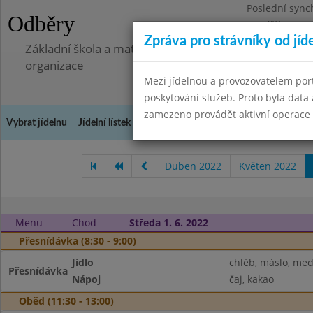
Poslední sync
Odběry
Pondělí 7.7.20
Zpráva pro strávníky od jíd
Základní škola a mateřská škola Libá, okres Cheb, př
organizace
Mezi jídelnou a provozovatelem por
poskytování služeb. Proto byla dat
zamezeno provádět aktivní operace (
Vybrat jídelnu
Jídelní lístek
Historie
Kontakty a informace
Doch
Duben 2022
Květen 2022
Menu
Chod
Středa 1. 6. 2022
Přesnídávka (8:30 - 9:00)
Jídlo
chléb, máslo, me
Přesnídávka
Nápoj
čaj, kakao
Oběd (11:30 - 13:00)